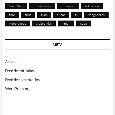
Star Wars
superhéroes
superman
televisión
thor
tiras
tuna
tunos
tv
Vengadores
videojuegos
webcomics
x-men
xbox
META
Acceder
Feed de entradas
Feed de comentarios
WordPress.org