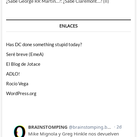
¿Sabe George RR Martin…?: ¿Sabe Claremont…? (II)
ENLACES
Has DC done something stupid today?
Seré breve (EmeA)
El Blog de Jotace
ADLO!
Rocío Vega
WordPress.org