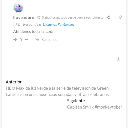
Iluvendure
5 años han pasado desde que se escribió esto
Responde a
Diógenes Pantarújez
Ahí tienes toda la razón
Responder
0
Navegación
Entrada
Anterior
anterior:
HBO Max da luz verde a la serie de television de Green
de
Lantern con unas ausencias sonadas y otras celebradas
entradas
Entrada
Siguiente
siguiente:
Capitán Smirk #monkeytober