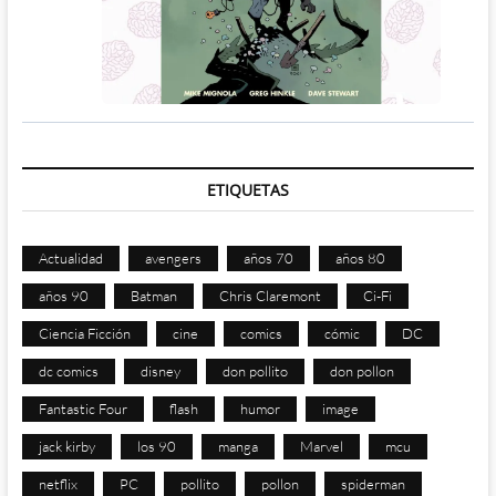
ETIQUETAS
Actualidad
avengers
años 70
años 80
años 90
Batman
Chris Claremont
Ci-Fi
Ciencia Ficción
cine
comics
cómic
DC
dc comics
disney
don pollito
don pollon
Fantastic Four
flash
humor
image
jack kirby
los 90
manga
Marvel
mcu
netflix
PC
pollito
pollon
spiderman