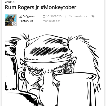
VARIOS
Rum Rogers Jr #Monkeytober
Diógenes
10/10/2020
2 comentarios
Pantarújez
monkeytober