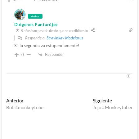
Autor
Diógenes Pantarújez
5 años han pasado desde que se escribió esto
Responde a
Stravinkay Modelarus
Sí, la segunda va estupendamente!
Responder
0
Navegación
Entrada
Entrada
Anterior
Siguiente
anterior:
siguiente:
Bob #monkeytober
Jojo #Monkeytober
de
entradas