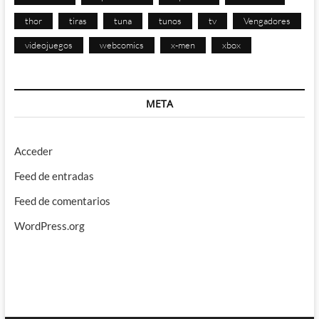
thor
tiras
tuna
tunos
tv
Vengadores
videojuegos
webcomics
x-men
xbox
META
Acceder
Feed de entradas
Feed de comentarios
WordPress.org