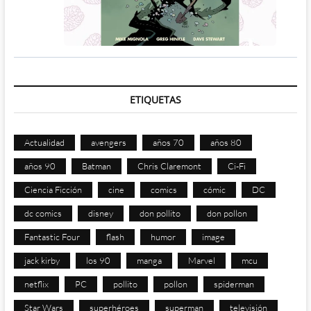
ETIQUETAS
Actualidad
avengers
años 70
años 80
años 90
Batman
Chris Claremont
Ci-Fi
Ciencia Ficción
cine
comics
cómic
DC
dc comics
disney
don pollito
don pollon
Fantastic Four
flash
humor
image
jack kirby
los 90
manga
Marvel
mcu
netflix
PC
pollito
pollon
spiderman
Star Wars
superhéroes
superman
televisión