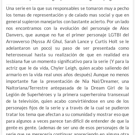
Una serie en la que sus responsables se tomaron muy a pecho
los temas de representación y de calado mas social y que en
general supieron manejarlos con bastante acierto. Por un lado
nos encontramos con la evolución del personaje de Alex
Danvers, que aunque no fue el primer personaje LGTBI del
Arrowverso (Nyssa Al Ghul, Sarah Lance y Curtis Holt se le
adelantaron un poco) su paso de ser presentada como
heterosexual hasta su realización de que en realidad era
lesbiana fue un momento significativo para la serie (Y para la
actriz que le da vida, Chyler Leigh, quien acabo saliendo del
armario en la vida real unos años después) Aunque no menos
importante fue la presentación de Nia Nal/Dreamer, una
Naltoriana/Terrestre antepasada de la Dream Girl de la
Legión de Superhéroes y la primera superheroina transexual
de la televisión, quien acabo convirtiéndose en uno de los
personajes fijos de la serie y a través de la cual se pudieron
tratar los tema que afectan a su comunidad y mostrar eso que
para algunos a veces parece tan difícil de entender de que la
gente es gente. (ademas de ser uno de esos personajes de la
serie que se merecería continuar apareciendo en alguna otra