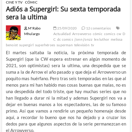
CINE Y TV
CÓMIC
Adiós a Supergirl: Su sexta temporada
sera la ultima
M'Rabo
25/09/2020
12 comentarios
Mhulargo
Actualidad
Arrowverso
cómic
comics
cw
D
C
dc comics
j'onn j'onzz
lex luthor
melissa
benoist
supergirl
superhéroes
superman
televisión
tv
El martes saltaba la noticia, la próxima temporada de
Supergirl (que la CW espera estrenar en algún momento de
2021, son optimistas) sera la ultima, una despedida que se
suma a la de Arrow el año pasado y que deja el Arrowverso un
poquito mas huérfano. Pero tras seis temporadas en las que al
menos para mi han habido mas cosas buenas que malas, no es
una despedida del todo triste, que hay muchas series que no
han llegado a durar ni la mitad y ademas Supergirl nos va a
dejar en buenas manos a los espectadores, las de su famoso
primo. Así que vamos a rendirle un pequeño homenaje desde
aquí, a recordar lo bueno que nos ha dejado y a cruzar los
dedos para que algunos aspectos de la serie permanezcan en
el Arrowverso.