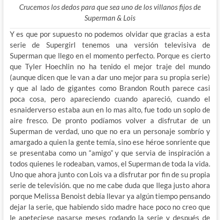
Crucemos los dedos para que sea uno de los villanos fijos de
Superman & Lois
Y es que por supuesto no podemos olvidar que gracias a esta
serie de Supergirl tenemos una versión televisiva de
Superman que llego en el momento perfecto. Porque es cierto
que Tyler Hoechlin no ha tenido el mejor traje del mundo
(aunque dicen que le van a dar uno mejor para su propia serie)
y que al lado de gigantes como Brandon Routh parece casi
poca cosa, pero apareciendo cuando apareció, cuando el
esnaiderverso estaba aun en lo mas alto, fue todo un soplo de
aire fresco. De pronto podíamos volver a disfrutar de un
Superman de verdad, uno que no era un personaje sombrío y
amargado a quien la gente temía, sino ese héroe sonriente que
se presentaba como un “amigo” y que servia de inspiración a
todos quienes le rodeaban, vamos, el Superman de toda la vida.
Uno que ahora junto con Lois va a disfrutar por fin de su propia
serie de televisión. que no me cabe duda que llega justo ahora
porque Melissa Benoist debía llevar ya algún tiempo pensando
dejar la serie, que habiendo sido madre hace poco no creo que
le apeteciese pasarse meses rodando la serie y después de