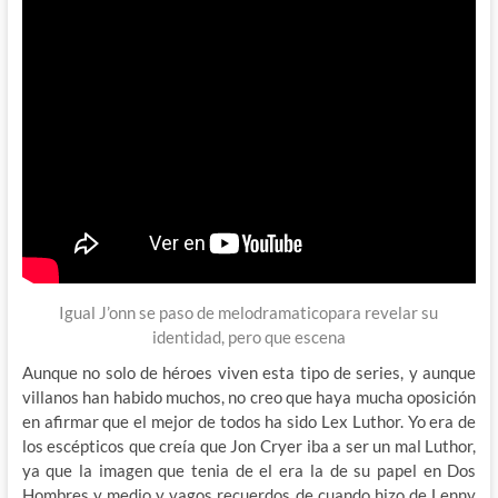
Igual J’onn se paso de melodramaticopara revelar su
identidad, pero que escena
Aunque no solo de héroes viven esta tipo de series, y aunque
villanos han habido muchos, no creo que haya mucha oposición
en afirmar que el mejor de todos ha sido Lex Luthor. Yo era de
los escépticos que creía que Jon Cryer iba a ser un mal Luthor,
ya que la imagen que tenia de el era la de su papel en Dos
Hombres y medio y vagos recuerdos de cuando hizo de Lenny