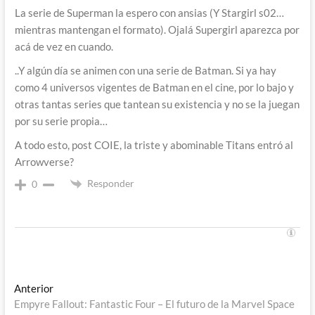
La serie de Superman la espero con ansias (Y Stargirl s02…
mientras mantengan el formato). Ojalá Supergirl aparezca por
acá de vez en cuando.
..Y algún día se animen con una serie de Batman. Si ya hay
como 4 universos vigentes de Batman en el cine, por lo bajo y
otras tantas series que tantean su existencia y no se la juegan
por su serie propia…
A todo esto, post COIE, la triste y abominable Titans entró al
Arrowverse?
Responder
0
Navegación
Entrada
Anterior
anterior:
Empyre Fallout: Fantastic Four – El futuro de la Marvel Space
de