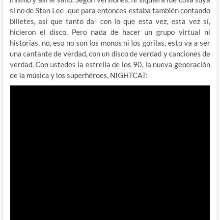
si no de Stan Lee -que para entonces estaba también contando
billetes, así que tanto da- con lo que esta vez, esta vez sí,
hicieron el disco. Pero nada de hacer un grupo virtual ni
historias, no, eso no son los monos ni los gorilas, esto va a ser
una cantante de verdad, con un disco de verdad y canciones de
verdad. Con ustedes la estrella de los 90, la nueva generación
de la música y los superhéroes, NIGHTCAT: