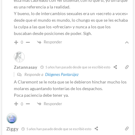
está más cabreado con «el sistema», con lo que sí, yo diría que
es una referencia a la realidad.
Y bueno, lo de intercambios sexuales era un «secreto a voces»
desde que el mundo es mundo, lo chungo es que se les echaba
la culpa a las que los «ofrecían» y nunca a los que los
buscaban desde posiciones de poder. Sigh.
Responder
0
Zatannasay
5 años han pasado desde que se escribió esto
Responde a
Diógenes Pantarújez
A Claremont se le nota que se le debieron hinchar mucho los
molares aguantando tonterías de los despachos.
Poca paciencia debe tener ya.
Responder
0
Ziggy
5 años han pasado desde que se escribió esto