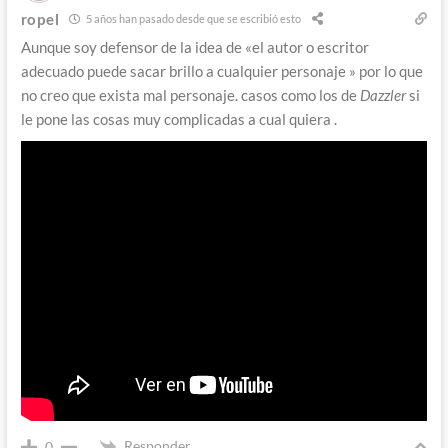
ropel
5 años han pasado desde que se escribió esto
Aunque soy defensor de la idea de «el autor o escritor
adecuado puede sacar brillo a cualquier personaje » por lo que
no creo que exista mal personaje. casos como los de
Dazzler
si
le pone las cosas muy complicadas a cual quiera .
Responder
0