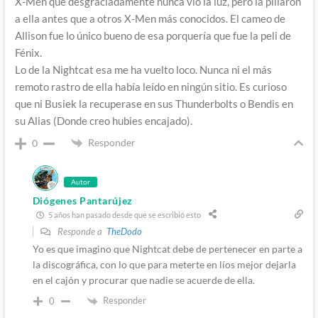
X-Men que desgraciadamente nunca vio la luz, pero la pillaron
a ella antes que a otros X-Men más conocidos. El cameo de
Allison fue lo único bueno de esa porquería que fue la peli de
Fénix.
Lo de la Nightcat esa me ha vuelto loco. Nunca ni el más
remoto rastro de ella había leído en ningún sitio. Es curioso
que ni Busiek la recuperase en sus Thunderbolts o Bendis en
su Alias (Donde creo hubies encajado).
Responder
0
Autor
Diógenes Pantarújez
5 años han pasado desde que se escribió esto
Responde a
TheDodo
Yo es que imagino que Nightcat debe de pertenecer en parte a
la discográfica, con lo que para meterte en líos mejor dejarla
en el cajón y procurar que nadie se acuerde de ella.
Responder
0