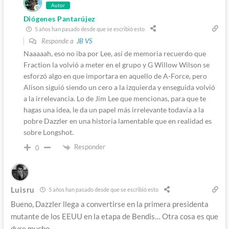
Autor
Diógenes Pantarújez
5 años han pasado desde que se escribió esto
Responde a
JB VS
Naaaaah, eso no iba por Lee, así de memoria recuerdo que
Fraction la volvió a meter en el grupo y G Willow Wilson se
esforzó algo en que importara en aquello de A-Force, pero
Alison siguió siendo un cero a la izquierda y enseguida volvió
a la irrelevancia. Lo de Jim Lee que mencionas, para que te
hagas una idea, le da un papel más irrelevante todavía a la
pobre Dazzler en una historia lamentable que en realidad es
sobre Longshot.
Responder
0
Luisru
5 años han pasado desde que se escribió esto
Bueno, Dazzler llega a convertirse en la primera presidenta
mutante de los EEUU en la etapa de Bendis… Otra cosa es que
dure mucho.