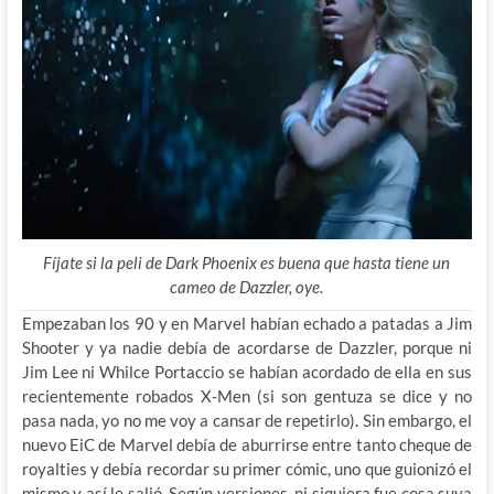
Fíjate si la peli de Dark Phoenix es buena que hasta tiene un
cameo de Dazzler, oye.
Empezaban los 90 y en Marvel habían echado a patadas a Jim
Shooter y ya nadie debía de acordarse de Dazzler, porque ni
Jim Lee ni Whilce Portaccio se habían acordado de ella en sus
recientemente robados X-Men (si son gentuza se dice y no
pasa nada, yo no me voy a cansar de repetirlo). Sin embargo, el
nuevo EiC de Marvel debía de aburrirse entre tanto cheque de
royalties y debía recordar su primer cómic, uno que guionizó el
mismo y así le salió. Según versiones, ni siquiera fue cosa suya