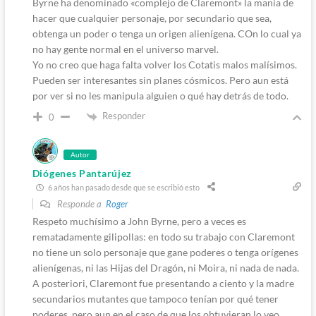
Byrne ha denominado «complejo de Claremont» la manía de
hacer que cualquier personaje, por secundario que sea,
obtenga un poder o tenga un origen alienígena. COn lo cual ya
no hay gente normal en el universo marvel.
Yo no creo que haga falta volver los Cotatis malos malísimos.
Pueden ser interesantes sin planes cósmicos. Pero aun está
por ver si no les manipula alguien o qué hay detrás de todo.
Responder
0
Autor
Diógenes Pantarújez
6 años han pasado desde que se escribió esto
Responde a
Roger
Respeto muchísimo a John Byrne, pero a veces es
rematadamente gilipollas: en todo su trabajo con Claremont
no tiene un solo personaje que gane poderes o tenga orígenes
alienígenas, ni las Hijas del Dragón, ni Moira, ni nada de nada.
A posteriori, Claremont fue presentando a ciento y la madre
secundarios mutantes que tampoco tenían por qué tener
poderes, pero aun en el caso de que los obtuvieran lo veo