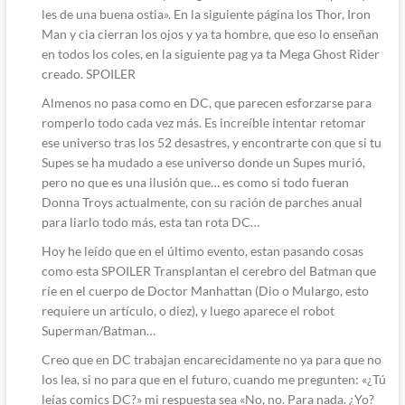
les de una buena ostia». En la siguiente página los Thor, Iron
Man y cia cierran los ojos y ya ta hombre, que eso lo enseñan
en todos los coles, en la siguiente pag ya ta Mega Ghost Rider
creado. SPOILER
Almenos no pasa como en DC, que parecen esforzarse para
romperlo todo cada vez más. Es increíble intentar retomar
ese universo tras los 52 desastres, y encontrarte con que si tu
Supes se ha mudado a ese universo donde un Supes murió,
pero no que es una ilusión que… es como si todo fueran
Donna Troys actualmente, con su ración de parches anual
para liarlo todo más, esta tan rota DC…
Hoy he leído que en el último evento, estan pasando cosas
como esta SPOILER Transplantan el cerebro del Batman que
ríe en el cuerpo de Doctor Manhattan (Dio o Mulargo, esto
requiere un artículo, o diez), y luego aparece el robot
Superman/Batman…
Creo que en DC trabajan encarecidamente no ya para que no
los lea, si no para que en el futuro, cuando me pregunten: «¿Tú
leías comics DC?» mi respuesta sea «No, no. Para nada. ¿Yo?