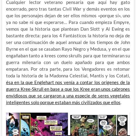
Cualquier lector veterano pensaría que aquí hay gato
encerrado, pero tras tantas Civil War y demás eventos en los
que los personajes dejan de ser ellos mismos «porque sí», uno
ya no sabe ni que esperarse… Para cuando empieza Empyre,
vemos que la historia que plantean Dan Slott y Al Ewing es
bastante directa: para los 4 Fantásticos la historia no deja de
ser una continuación de aquel annual de los tiempos de John
Byrne en el que se casaban Rayo Negro y Medusa, y en el que
engañaban tanto a krees como skrulls para que terminaran su
guerra milenaria con un duelo apañado para que ambos
empataran. Por otra parte, para los Vengadores es retomar
toda la historia de la Madonna Celestial, Mantis y los Cotati,
ésa en la que Englehart nos venía a contar los orígenes de la
guerra Kree-Skrull en base a que los Kree eran unos cabrones
envidiosos que se cargaron a una especie de seres vegetales
inteligentes solo porque estaban más civilizados que ellos
.