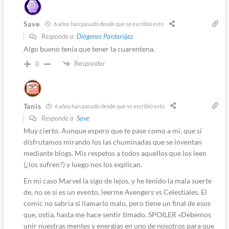
Save
6 años han pasado desde que se escribió esto
Responde a
Diógenes Pantarújez
Algo bueno tenía que tener la cuarentena.
Responder
0
Tanis
6 años han pasado desde que se escribió esto
Responde a
Save
Muy cierto. Aunque espero que te pase como a mi, que sí
disfrutamos mirando los las chuminadas que se inventan
mediante blogs. Mis respetos a todos aquellos que los leen
(¿los sufren?) y luego nos los explican.
En mi caso Marvel la sigo de lejos, y he tenido la mala suerte
de, no se si es un evento, leerme Avengers vs Celestiales. El
comic no sabria si llamarlo malo, pero tiene un final de esos
que, ostia, hasta me hace sentir timado. SPOILER «Debemos
unir nuestras mentes y energias en uno de nosotros para que