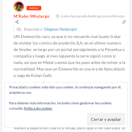
Admin
M'Rabo Mhulargo
6 años han pasado desde que se escribió esto
Responde a
Diógenes Pantarújez
UN Elseworlds raro, ya que si no recuerdo mal (suelo tratar
de olvidar los comics de snyder)la JLA, en el ultimo numero
de Snyder, se largo por un portal persiguiendo a la Perpetua y
compañía y luego al mes siguiente la serie siguió como si
nada, así que en Metal cuenta que les paso antes de volver a la
normalidad. Mas que un Elseworlds es una era de Apocalipsis
o saga de Kulan Gath.
Responder
0
Privacidad y cookies: este sitio usa cookies. Si continúas navegando por él,
aceptas su uso.
Autor
Para obtener más información, incluido cómo gestionar las cookies,
Diógenes Pantarújez
consulta:
Política de cookies
6 años han pasado desde que se escribió esto
Responde a
M'Rabo Mhulargo
Vamos a dejarlo en cuarto y mitad, pero que si no fuera por lo