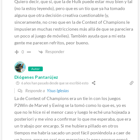
Quiero decir, que sí, que la de Hulk puede estar muy bien y tal
(no la estoy leyendo), pero que es un tío que ya ha tomado
alguna que otra decisión creativa cuestionable (y,
sinceramente, no creo que en la de Contest of Champions le
impusieran muchas restricciones más allá de que se pareciera
un poco al juego de móviles). También ayuda que a mí esta
gente me parecen refritos, peor bueno.
Responder
0
Autor
Diógenes Pantarújez
6 años han pasado desde que se escribió esto
Responde a
Yisus Iglesias
La de Contest of Champions era un tie in con los juegos
P2Win de Marvel y Ewing se la tomó como lo que es, yo es
que no le hice ni el menor caso y luego le eché una hojeada a
posteriori y me vino a confirmar lo que me esperaba, que era
un trabajo por encargo. Si me hubiera pillado en otros
tiempos me habría sacado un post fácil poniéndola a caer de
un burro, pero no creí que mereciera la pena porque pensé