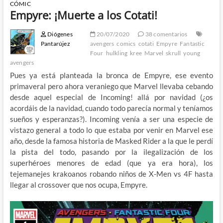
CÓMIC
Empyre: ¡Muerte a los Cotati!
Diógenes
20/07/2020
38 comentarios
Pantarújez
avengers
comics
cotati
Empyre
Fantastic
Four
hulkling
kree
Marvel
skrull
young
avengers
Pues ya está planteada la bronca de Empyre, ese evento
primaveral pero ahora veraniego que Marvel llevaba cebando
desde aquel especial de Incoming! allá por navidad (¿os
acordáis de la navidad, cuando todo parecía normal y teníamos
sueños y esperanzas?). Incoming venía a ser una especie de
vistazo general a todo lo que estaba por venir en Marvel ese
año, desde la famosa historia de Masked Rider a la que le perdí
la pista del todo, pasando por la ilegalización de los
superhéroes menores de edad (que ya era hora), los
tejemanejes krakoanos robando niños de X-Men vs 4F hasta
llegar al crossover que nos ocupa, Empyre.