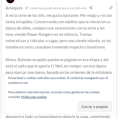
Arlequín
6 años han pasado desde que se escribió esto
A mi la serie de los 60s, me gusta bastante. Me relajo y río con
tanta estupidez. Conversando con adultos que la vieron en su
época de niños, comparo sus sensaciones con la serie a las
mías viendo Power Rangers en mi infancia. Tramas
reiterativas y ridículas a cagar, pero uno siendo infante, se las
tomaba en serio, causaban tremendo impacto y fanatismo.
Ahora, Batman no podía quedarse pegado en esa etapa y ahí
está el salto que le aporta O´Neil, en romper con esa época
para marcar una nueva, basado en los orígenes de la mitología,
Privacidad y cookies: este sitio usa cookies. Si continúas navegando por él,
pero a la vez modernizándola y aprovechando los desarrollos
aceptas su uso.
técnico narrativos del comic. Un genio.
Para obtener más información, incluido cómo gestionar las cookies,
consulta:
Política de cookies
Me quedó una duda… Por qué le tienen mala a Jean Paul
Valley? Me parece un gran personaje, creado para un contexto
específico y que contrasta muy bien a Bruce Wayne, quien
demuestra toda su humanidad en dejarle la capa, cometiendo