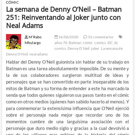
CÓMIC
La semana de Denny O’Neil – Batman
251: Reinventando al Joker junto con
Neal Adams
M'Rabo
16/06/2020
31 comentarios
Mhulargo
años 70
Batman
cómic
comics
DC
dc
comics
Denny O'Neil
joker
La semana de
Denny O'Neil
neal adams
Hablar del Denny O’Neil guionista sin hablar de su trabajo en
Batman es una tarea absolutamente imposible. De su mente y
la de sus colaboradores surgieron multitud de ideas y
personajes que se han convertido en parte inseparable de los
mitos de Batman y su forma de entender a este ha marcado la
senda que todos quienes siguieron sus pasos tanto en el cómic
como en otros medios (quienes han sabido hacerlo al menos). Y
para conmemorar la extensisima influencia que O’Neil ejerció
sobre el personaje nada mejor que recordar uno de los
momentos cumbre de una larguísima asociación con el
personaje que duro medio siglo y gracias a la cual devolvió a
uno de los villanos mas míticos de la historia del cómic