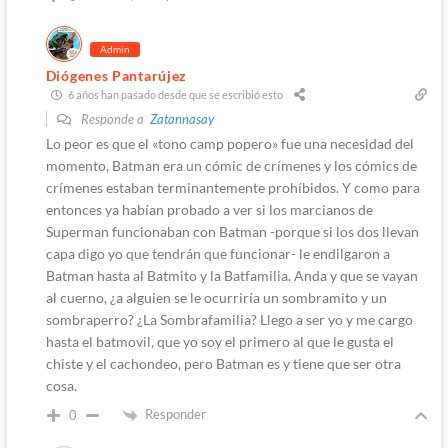
Admin
Diógenes Pantarújez
6 años han pasado desde que se escribió esto
Responde a
Zatannasay
Lo peor es que el «tono camp popero» fue una necesidad del
momento, Batman era un cómic de crímenes y los cómics de
crímenes estaban terminantemente prohíbidos. Y como para
entonces ya habían probado a ver si los marcianos de
Superman funcionaban con Batman -porque si los dos llevan
capa digo yo que tendrán que funcionar- le endilgaron a
Batman hasta al Batmito y la Batfamilia. Anda y que se vayan
al cuerno, ¿a alguien se le ocurriría un sombramito y un
sombraperro? ¿La Sombrafamilia? Llego a ser yo y me cargo
hasta el batmovil, que yo soy el primero al que le gusta el
chiste y el cachondeo, pero Batman es y tiene que ser otra
cosa.
Responder
0