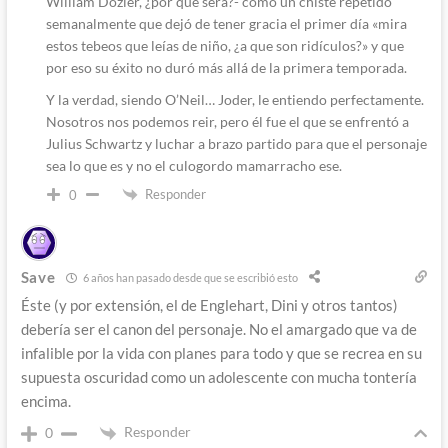
William Dozier, ¿por qué será?- como un chiste repetido
semanalmente que dejó de tener gracia el primer día «mira
estos tebeos que leías de niño, ¿a que son ridículos?» y que
por eso su éxito no duró más allá de la primera temporada.
Y la verdad, siendo O’Neil… Joder, le entiendo perfectamente.
Nosotros nos podemos reir, pero él fue el que se enfrentó a
Julius Schwartz y luchar a brazo partido para que el personaje
sea lo que es y no el culogordo mamarracho ese.
Responder
0
Save
6 años han pasado desde que se escribió esto
Éste (y por extensión, el de Englehart, Dini y otros tantos)
debería ser el canon del personaje. No el amargado que va de
infalible por la vida con planes para todo y que se recrea en su
supuesta oscuridad como un adolescente con mucha tontería
encima.
Responder
0