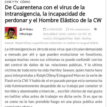
CINE Y TV
CÓMIC
De Cuarentena con el virus de la
intransigencia, la incapacidad de
perdonar y el Hombre Elástico de la CW
M'Rabo
11/06/2020
44 comentarios
Mhulargo
Actualidad
cómic
comics
cw
DC
dc
comics
Enlogated Man
flash
Hartley
Sawyer
Ralph Dibny
superhéroes
televisión
tv
twitter lo carga el diablo
La intransigencia es otro de esos virus que circulan demasiado
a menudo por ahí y que pueden evolucionar en fanatismo,
aunque muchas veces sus síntomas se puede confundir con los
del control de daños de las relaciones publicas. Y la ultima
victima de todo esto ha sido Hartley Sawyer, quien hasta hace
poco interpretaba a Ralph Dibny/Enlogated Man en la serie de
Flash en la CW. Y hablo de el en pasado porque esta semana ha
sido fulminantemente despedido de su trabajo por cometer el
terrible y abominable crimen de… escribir chistes de mal gusto
en twitter años antes de trabajar en dicha serie. Si es que no
se como no le han prendido fuego en una plaza publica ante
semejante ofensa.