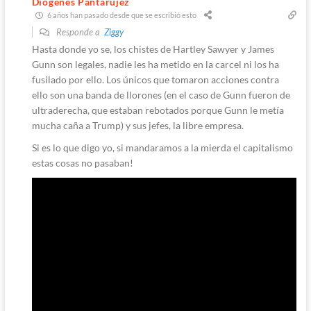
Diógenes Pantarújez
6 años han pasado desde que se escribió esto
Responde a
Ziggy
Hasta donde yo se, los chistes de Hartley Sawyer y James
Gunn son legales, nadie les ha metido en la carcel ni los ha
fusilado por ello. Los únicos que tomaron acciones contra
ello son una banda de llorones (en el caso de Gunn fueron de
ultraderecha, que estaban rebotados porque Gunn le metía
mucha caña a Trump) y sus jefes, la libre empresa.
Si es lo que digo yo, si mandaramos a la mierda el capitalismo
estas cosas no pasaban!