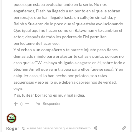
pocos que estaba evolucionando en la serie. No nos
engañemos, Flash ha llegado a un punto en el que le sobran
personajes que han llegado hasta un callejón sin salida, y
Ralph y Sue eran de lo poco que sí que estaba evolucionando.
Que igual aquí no hacen como en Batwoman y te cambian el
actor; después de todo los poderes de EM permiten
perfectamente hacer eso.
Y si echan a un compañero y te parece injusto pero tienes
demasiado miedo para protestar te callas y punto, porque no
creo que la CW les haya obligado a cagarse en él, sobre todo a
Stephen Amell que ya ni trabaja para ellos (que se sepa). Y en
calquier caso, si lo han hecho por peloteo, son ratas
asquerosas y eso es lo que debería cabrearnos de verdad,
vaya.
Y sí, tuitear borracho es muy mala idea.
Responder
0
Roger
6 años han pasado desde que se escribió esto