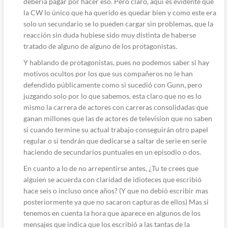
debería pagar por hacer eso. Pero claro, aquí es evidente que
la CW lo único que ha querido es quedar bien y como este era
solo un secundario se lo pueden cargar sin problemas, que la
reacción sin duda hubiese sido muy distinta de haberse
tratado de alguno de alguno de los protagonistas.
Y hablando de protagonistas, pues no podemos saber si hay
motivos ocultos por los que sus compañeros no le han
defendido públicamente como si sucedió con Gunn, pero
juzgando solo por lo que sabemos, esta claro que no es lo
mismo la carrera de actores con carreras consolidadas que
ganan millones que las de actores de television que no saben
si cuando termine su actual trabajo conseguirán otro papel
regular o si tendrán que dedicarse a saltar de serie en serie
haciendo de secundarios puntuales en un episodio o dos.
En cuanto a lo de no arrepentirse antes, ¿Tu te crees que
alguien se acuerda con claridad de idioteces que escribió
hace seis o incluso once años? (Y que no debió escribir mas
posteriormente ya que no sacaron capturas de ellos) Mas si
tenemos en cuenta la hora que aparece en algunos de los
mensajes que indica que los escribió a las tantas de la