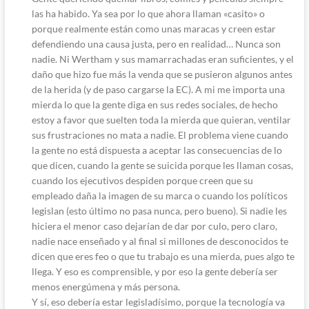
las ha habido. Ya sea por lo que ahora llaman «casito» o
porque realmente están como unas maracas y creen estar
defendiendo una causa justa, pero en realidad… Nunca son
nadie. Ni Wertham y sus mamarrachadas eran suficientes, y el
daño que hizo fue más la venda que se pusieron algunos antes
de la herida (y de paso cargarse la EC). A mi me importa una
mierda lo que la gente diga en sus redes sociales, de hecho
estoy a favor que suelten toda la mierda que quieran, ventilar
sus frustraciones no mata a nadie. El problema viene cuando
la gente no está dispuesta a aceptar las consecuencias de lo
que dicen, cuando la gente se suicida porque les llaman cosas,
cuando los ejecutivos despiden porque creen que su
empleado daña la imagen de su marca o cuando los políticos
legislan (esto último no pasa nunca, pero bueno). Si nadie les
hiciera el menor caso dejarían de dar por culo, pero claro,
nadie nace enseñado y al final si millones de desconocidos te
dicen que eres feo o que tu trabajo es una mierda, pues algo te
llega. Y eso es comprensible, y por eso la gente debería ser
menos energúmena y más persona.
Y sí, eso debería estar legisladísimo, porque la tecnología va