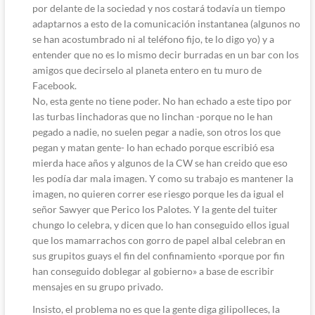
por delante de la sociedad y nos costará todavía un tiempo
adaptarnos a esto de la comunicación instantanea (algunos no
se han acostumbrado ni al teléfono fijo, te lo digo yo) y a
entender que no es lo mismo decir burradas en un bar con los
amigos que decirselo al planeta entero en tu muro de
Facebook.
No, esta gente no tiene poder. No han echado a este tipo por
las turbas linchadoras que no linchan -porque no le han
pegado a nadie, no suelen pegar a nadie, son otros los que
pegan y matan gente- lo han echado porque escribió esa
mierda hace años y algunos de la CW se han creido que eso
les podía dar mala imagen. Y como su trabajo es mantener la
imagen, no quieren correr ese riesgo porque les da igual el
señor Sawyer que Perico los Palotes. Y la gente del tuiter
chungo lo celebra, y dicen que lo han conseguido ellos igual
que los mamarrachos con gorro de papel albal celebran en
sus grupitos guays el fin del confinamiento «porque por fin
han conseguido doblegar al gobierno» a base de escribir
mensajes en su grupo privado.
Insisto, el problema no es que la gente diga gilipolleces, la