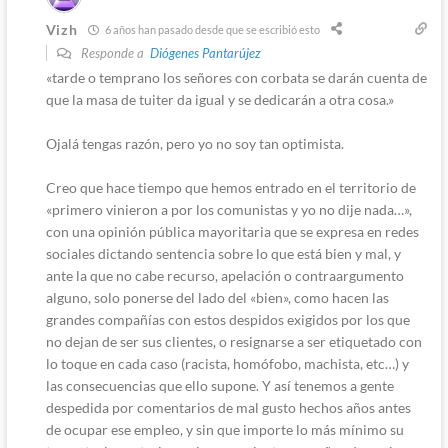
Vizh
6 años han pasado desde que se escribió esto
Responde a
Diógenes Pantarújez
«tarde o temprano los señores con corbata se darán cuenta de
que la masa de tuiter da igual y se dedicarán a otra cosa.»
Ojalá tengas razón, pero yo no soy tan optimista.
Creo que hace tiempo que hemos entrado en el territorio de
«primero vinieron a por los comunistas y yo no dije nada…»,
con una opinión pública mayoritaria que se expresa en redes
sociales dictando sentencia sobre lo que está bien y mal, y
ante la que no cabe recurso, apelación o contraargumento
alguno, solo ponerse del lado del «bien», como hacen las
grandes compañías con estos despidos exigidos por los que
no dejan de ser sus clientes, o resignarse a ser etiquetado con
lo toque en cada caso (racista, homófobo, machista, etc…) y
las consecuencias que ello supone. Y así tenemos a gente
despedida por comentarios de mal gusto hechos años antes
de ocupar ese empleo, y sin que importe lo más mínimo su