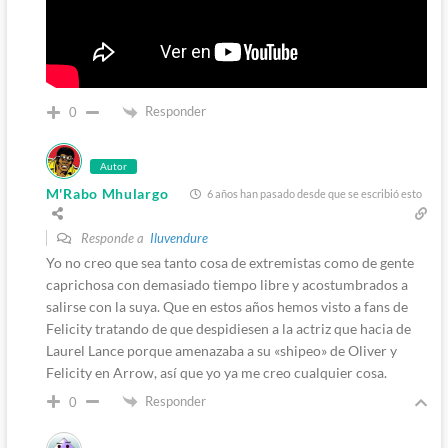
Responder
0
Autor
M'Rabo Mhulargo
6 años han pasado desde que se escribió esto
Responde a
Iluvendure
Yo no creo que sea tanto cosa de extremistas como de gente
caprichosa con demasiado tiempo libre y acostumbrados a
salirse con la suya. Que en estos años hemos visto a fans de
Felicity tratando de que despidiesen a la actriz que hacia de
Laurel Lance porque amenazaba a su «shipeo» de Oliver y
Felicity en Arrow, así que yo ya me creo cualquier cosa.
Responder
0