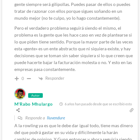
gente siempre será gilipollas. Puedes pasar de ellos o puedes
tratar de razonar con ellos porque sigues soñando en un
mundo mejor (no te culpo, yo lo hago constantemente).
Pero el verdadero problema seguirá siendo el mismo, el
problema es la gente que les hace caso en vez de plantearse si
lo que piden tiene sentido. Porque la mayor parte de las veces
esta «gente» es un ente abstracto que ni siquiera existe, y hay
decisiones que se toman sin saber siquiera si lo que creen que
puede hacerte bajar la facturación molesta o no. Y esto en las
empresas pasa constantemente.
Responder
0
Autor
M'Rabo Mhulargo
6 años han pasado desde que se escribió esto
Responde a
Iluvendure
A la rowling ya es que le debe dar igual todo, tiene mas dinero
del que podrá gastar en su vida y difícilmente la harán
cambiar de opinion. Y Gunn entonces y ahora seguiria siendo