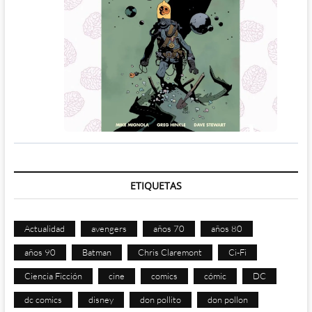
ETIQUETAS
Actualidad
avengers
años 70
años 80
años 90
Batman
Chris Claremont
Ci-Fi
Ciencia Ficción
cine
comics
cómic
DC
dc comics
disney
don pollito
don pollon