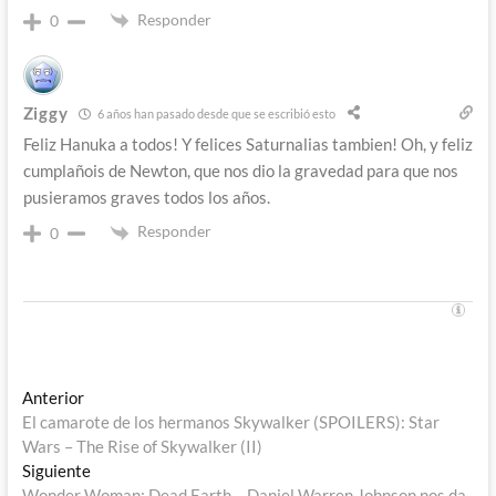
Responder
0
Ziggy
6 años han pasado desde que se escribió esto
Feliz Hanuka a todos! Y felices Saturnalias tambien! Oh, y feliz
cumplañois de Newton, que nos dio la gravedad para que nos
pusieramos graves todos los años.
Responder
0
Navegación
Entrada
Anterior
anterior:
El camarote de los hermanos Skywalker (SPOILERS): Star
de
Wars – The Rise of Skywalker (II)
entradas
Entrada
Siguiente
siguiente:
Wonder Woman: Dead Earth – Daniel Warren Johnson nos da