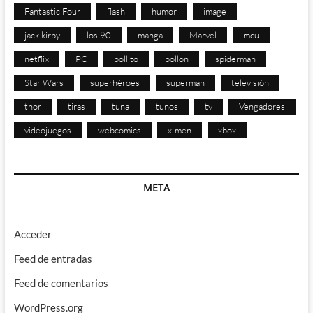
Fantastic Four
flash
humor
image
jack kirby
los 90
manga
Marvel
mcu
netflix
PC
pollito
pollon
spiderman
Star Wars
superhéroes
superman
televisión
thor
tiras
tuna
tunos
tv
Vengadores
videojuegos
webcomics
x-men
xbox
META
Acceder
Feed de entradas
Feed de comentarios
WordPress.org