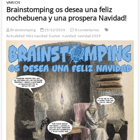
VARIOS
Brainstomping os desea una feliz
nochebuena y una prospera Navidad!
Brainstomping
25/12/2019
8 comentarios
Actualidad
feliz navidad
humor
navidad
navidad 2019