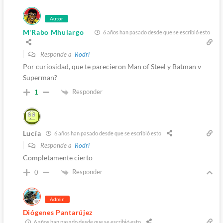
Autor
M'Rabo Mhulargo
6 años han pasado desde que se escribió esto
Responde a
Rodri
Por curiosidad, que te parecieron Man of Steel y Batman v
Superman?
Responder
1
Lucía
6 años han pasado desde que se escribió esto
Responde a
Rodri
Completamente cierto
Responder
0
Admin
Diógenes Pantarújez
6 años han pasado desde que se escribió esto