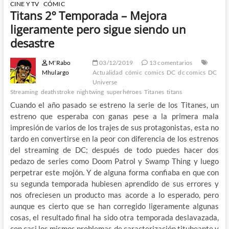
CINE Y TV
CÓMIC
Titans 2º Temporada – Mejora
ligeramente pero sigue siendo un
desastre
M'Rabo
03/12/2019
13 comentarios
Mhulargo
Actualidad
cómic
comics
DC
dc comics
DC
Universe
Streaming
deathstroke
nightwing
superhéroes
Titanes
titans
Cuando el año pasado se estreno la serie de los Titanes, un
estreno que esperaba con ganas pese a la primera mala
impresión de varios de los trajes de sus protagonistas, esta no
tardo en convertirse en la peor con diferencia de los estrenos
del streaming de DC; después de todo puedes hacer dos
pedazo de series como Doom Patrol y Swamp Thing y luego
perpetrar este mojón. Y de alguna forma confiaba en que con
su segunda temporada hubiesen aprendido de sus errores y
nos ofreciesen un producto mas acorde a lo esperado, pero
aunque es cierto que se han corregido ligeramente algunas
cosas, el resultado final ha sido otra temporada deslavazada,
con casi los mismos problemas de caracterización titubeante y