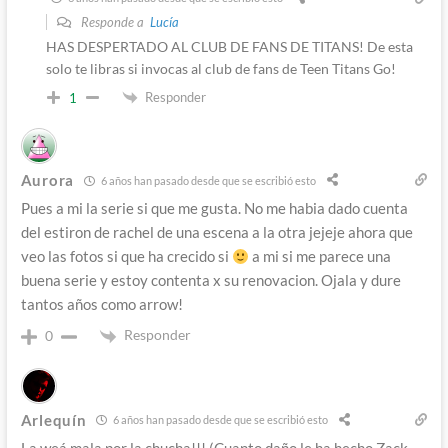
Responde a
Lucía
HAS DESPERTADO AL CLUB DE FANS DE TITANS! De esta
solo te libras si invocas al club de fans de Teen Titans Go!
Responder
1
Aurora
6 años han pasado desde que se escribió esto
Pues a mi la serie si que me gusta. No me habia dado cuenta
del estiron de rachel de una escena a la otra jejeje ahora que
veo las fotos si que ha crecido si
a mi si me parece una
buena serie y estoy contenta x su renovacion. Ojala y dure
tantos años como arrow!
Responder
0
Arlequín
6 años han pasado desde que se escribió esto
La weá mala por la chucha!!! (Cuanto daño le ha hecho Zack