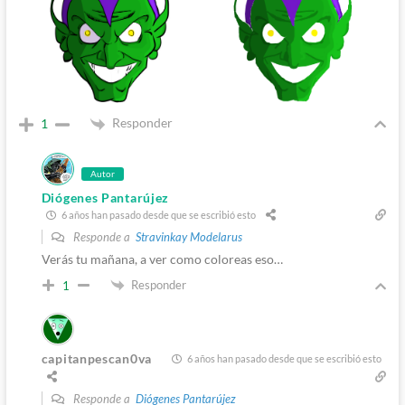
Responder
1
Autor
Diógenes Pantarújez
6 años han pasado desde que se escribió esto
Responde a
Stravinkay Modelarus
Verás tu mañana, a ver como coloreas eso…
Responder
1
capitanpescan0va
6 años han pasado desde que se escribió esto
Responde a
Diógenes Pantarújez