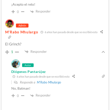
¡Acepto el reto!
Responder
0
Admin
M'Rabo Mhulargo
6 años han pasado desde que se escribió esto
El Grinch?
Responder
1
Autor
Diógenes Pantarújez
6 años han pasado desde que se escribió esto
Responde a
M'Rabo Mhulargo
No, Batman!
Responder
0