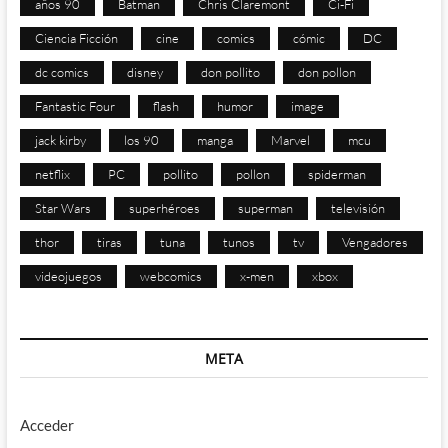
años 90
Batman
Chris Claremont
Ci-Fi
Ciencia Ficción
cine
comics
cómic
DC
dc comics
disney
don pollito
don pollon
Fantastic Four
flash
humor
image
jack kirby
los 90
manga
Marvel
mcu
netflix
PC
pollito
pollon
spiderman
Star Wars
superhéroes
superman
televisión
thor
tiras
tuna
tunos
tv
Vengadores
videojuegos
webcomics
x-men
xbox
META
Acceder