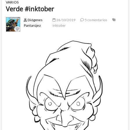
VARIOS
Verde #inktober
Diógenes
26/10/2019
5 comentarios
Pantarújez
inktober