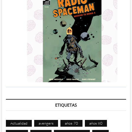
ETIQUETAS
Actualidad
avengers
años 70
años 80