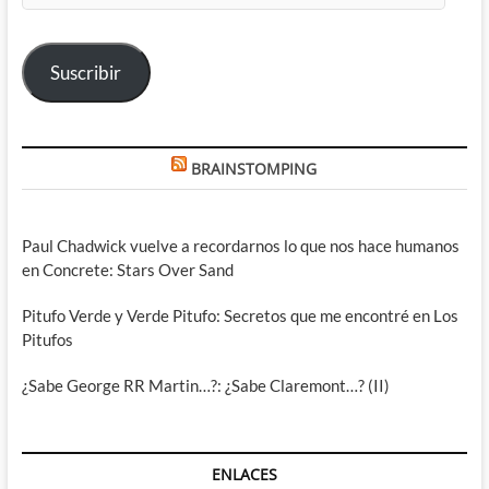
correo
electrónico
Suscribir
BRAINSTOMPING
Paul Chadwick vuelve a recordarnos lo que nos hace humanos
en Concrete: Stars Over Sand
Pitufo Verde y Verde Pitufo: Secretos que me encontré en Los
Pitufos
¿Sabe George RR Martin…?: ¿Sabe Claremont…? (II)
ENLACES