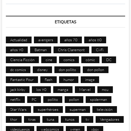
ETIQUETAS
Actualidad
avengers
años 70
años 80
años 90
Batman
Chris Claremont
Ci-Fi
Ciencia Ficción
cine
comics
cómic
DC
dc comics
disney
don pollito
don pollon
Fantastic Four
flash
humor
image
jack kirby
los 90
manga
Marvel
mcu
netflix
PC
pollito
pollon
spiderman
Star Wars
superhéroes
superman
televisión
thor
tiras
tuna
tunos
tv
Vengadores
videojuegos
webcomics
x-men
xbox