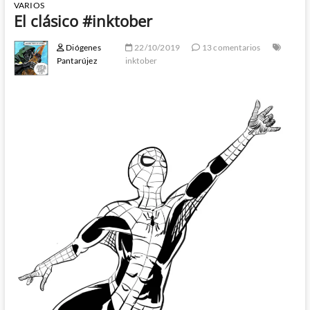
VARIOS
El clásico #inktober
Diógenes
22/10/2019
13 comentarios
Pantarújez
inktober