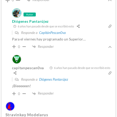
Autor
Diógenes Pantarújez
6 años han pasado desde que se escribió esto
Responde a
CapitánPescan0va
Para el viernes hay programado un Superior…
Responder
0
capitanpescan0va
6 años han pasado desde que se escribió esto
Responde a
Diógenes Pantarújez
¡Bieeeeeen!
Responder
0
Stravinkay Modelarus