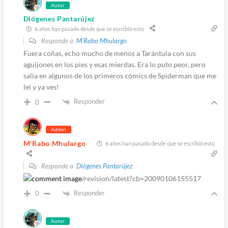
Autor
Diógenes Pantarújez
6 años han pasado desde que se escribió esto
Responde a
M'Rabo Mhulargo
Fuera coñas, echo mucho de menos a Tarántula con sus
aguijones en los pies y esas mierdas. Era lo puto peor, pero
salía en algunos de los primeros cómics de Spiderman que me
leí y ya ves!
Responder
0
Admin
M'Rabo Mhulargo
6 años han pasado desde que se escribió esto
Responde a
Diógenes Pantarújez
/revision/latest?cb=20090106155517
Responder
0
Autor