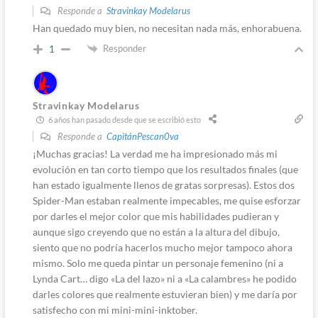
Responde a
Stravinkay Modelarus
Han quedado muy bien, no necesitan nada más, enhorabuena.
Responder
1
Stravinkay Modelarus
6 años han pasado desde que se escribió esto
Responde a
CapitánPescan0va
¡Muchas gracias! La verdad me ha impresionado más mi
evolución en tan corto tiempo que los resultados finales (que
han estado igualmente llenos de gratas sorpresas). Estos dos
Spider-Man estaban realmente impecables, me quise esforzar
por darles el mejor color que mis habilidades pudieran y
aunque sigo creyendo que no están a la altura del dibujo,
siento que no podría hacerlos mucho mejor tampoco ahora
mismo. Solo me queda pintar un personaje femenino (ni a
Lynda Cart… digo «La del lazo» ni a «La calambres» he podido
darles colores que realmente estuvieran bien) y me daría por
satisfecho con mi mini-mini-inktober.