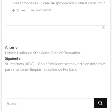
Pues entonces es un caso de apropiación cultural clarísimo!!
Responder
0
Navegación
Entrada
Anterior
anterior:
Último trailer de Star Wars: Rise of Skywalker
de
Entrada
Siguiente
entradas
siguiente:
Stumptown [ABC] – Cobie Smulders se convierte en detective
para mantener limpias las calles de Portland
Buscar
…