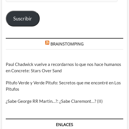
correo
electrónico
Suscribir
BRAINSTOMPING
Paul Chadwick vuelve a recordarnos lo que nos hace humanos
en Concrete: Stars Over Sand
Pitufo Verde y Verde Pitufo: Secretos que me encontré en Los
Pitufos
¿Sabe George RR Martin…?: ¿Sabe Claremont…? (II)
ENLACES