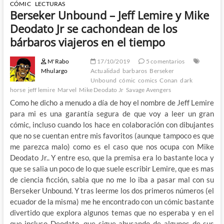
CÓMIC
LECTURAS
Berseker Unbound – Jeff Lemire y Mike
Deodato Jr se cachondean de los
bárbaros viajeros en el tiempo
M'Rabo
17/10/2019
5 comentarios
Mhulargo
Actualidad
barbaros
Berseker
Unbound
cómic
comics
Conan
dark
horse
jeff lemire
Marvel
Mike Deodato Jr
Savage Avengers
Como he dicho a menudo a día de hoy el nombre de Jeff Lemire
para mi es una garantía segura de que voy a leer un gran
cómic, incluso cuando los hace en colaboración con dibujantes
que no se cuentan entre mis favoritos (aunque tampoco es que
me parezca malo) como es el caso que nos ocupa con Mike
Deodato Jr.. Y entre eso, que la premisa era lo bastante loca y
que se salia un poco de lo que suele escribir Lemire, que es mas
de ciencia ficción, sabia que no me lo iba a pasar mal con su
Berseker Unbound. Y tras leerme los dos primeros números (el
ecuador de la misma) me he encontrado con un cómic bastante
divertido que explora algunos temas que no esperaba y en el
que incluso Deodato, que sigue abusando de algunos de sus