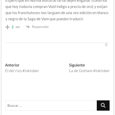
Espero que en Norma editorial no se dejen engañar (como los
que hoy todavía compran Void indigo a precio de oro) y exijan
que los franchuteses nos larguen de una vez edición en blanco
y negro de la Saga de Vam que puedan traducir.
Responder
2
Navegación
Entrada
Entrada
Anterior
Siguiente
anterior:
siguiente:
El del rizo #inktober
La de Gotham #inktober
de
entradas
Buscar
…