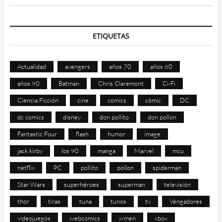
ETIQUETAS
Actualidad
avengers
años 70
años 80
años 90
Batman
Chris Claremont
Ci-Fi
Ciencia Ficción
cine
comics
cómic
DC
dc comics
disney
don pollito
don pollon
Fantastic Four
flash
humor
image
jack kirby
los 90
manga
Marvel
mcu
netflix
PC
pollito
pollon
spiderman
Star Wars
superhéroes
superman
televisión
thor
tiras
tuna
tunos
tv
Vengadores
videojuegos
webcomics
x-men
xbox