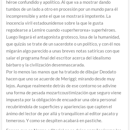
héroe confundido y apolítico. Al que va a mostrar dando
tumbos de un lado a otro en procesión por un mundo para él
incomprensible y ante el que se mostrará impotente. La
inocencia viril estadounidense sobre la que le gusta
regodearse a Lemire cuando «superherorea» superhéroes.
Luego llegará el antagonista grotesco, losa de la humanidad,
que quizás se trate de un sacerdote o un político, y con él nos
migarán algo parecido a unas breves notas satíricas con que
salar el programa final del escritor acerca del idealismo
bárbaro y la civilización desenmascarada.
Por lo menos las manos que ha tratado de dibujar Deodato
hacen que uno se acuerde de Meriggi; mirando desde muy
lejos. Aunque realmente detrás de ese contorno se adivine
una forma de pesada mozartcoustimización que seguro viene
impuesta por la obligación de encuadrar una obra personal
recubriéndola de superficies y apariencias que capten el
ánimo del lector de por allá y tranquilicen al editor pacato y
temeroso. Y como se despiten acabará en pastiche.