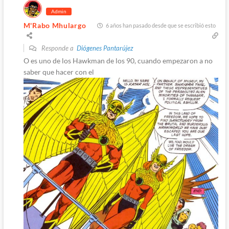
Admin
M'Rabo Mhulargo
6 años han pasado desde que se escribió esto
Responde a
Diógenes Pantarújez
O es uno de los Hawkman de los 90, cuando empezaron a no
saber que hacer con el