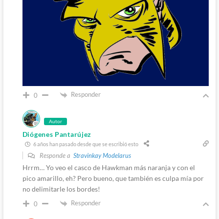
Responder
0
Autor
Diógenes Pantarújez
6 años han pasado desde que se escribió esto
Responde a
Stravinkay Modelarus
Hrrm… Yo veo el casco de Hawkman más naranja y con el
pico amarillo, eh? Pero bueno, que también es culpa mía por
no delimitarle los bordes!
Responder
0