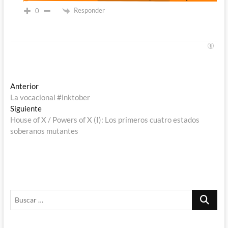
Responder
0
Navegación
Entrada
Anterior
anterior:
La vocacional #inktober
de
Entrada
Siguiente
entradas
siguiente:
House of X / Powers of X (I): Los primeros cuatro estados
soberanos mutantes
Buscar
…