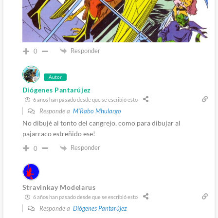
Responder
0
Autor
Diógenes Pantarújez
6 años han pasado desde que se escribió esto
Responde a
M'Rabo Mhulargo
No dibujé al tonto del cangrejo, como para dibujar al
pajarraco estreñido ese!
Responder
0
Stravinkay Modelarus
6 años han pasado desde que se escribió esto
Responde a
Diógenes Pantarújez