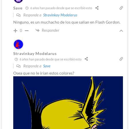
Save
6 años han pasado desde que se escribió esto
Responde a
Stravinkay Modelarus
Ninguno, es un muchacho de los que salían en Flash Gordon.
Responder
0
Stravinkay Modelarus
6 años han pasado desde que se escribió esto
Responde a
Save
Osea que no le irían estos colores?