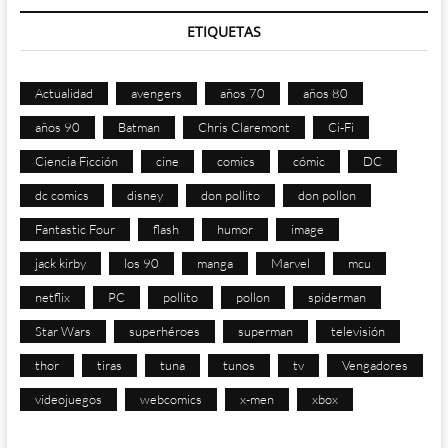
ETIQUETAS
Actualidad
avengers
años 70
años 80
años 90
Batman
Chris Claremont
Ci-Fi
Ciencia Ficción
cine
comics
cómic
DC
dc comics
disney
don pollito
don pollon
Fantastic Four
flash
humor
image
jack kirby
los 90
manga
Marvel
mcu
netflix
PC
pollito
pollon
spiderman
Star Wars
superhéroes
superman
televisión
thor
tiras
tuna
tunos
tv
Vengadores
videojuegos
webcomics
x-men
xbox