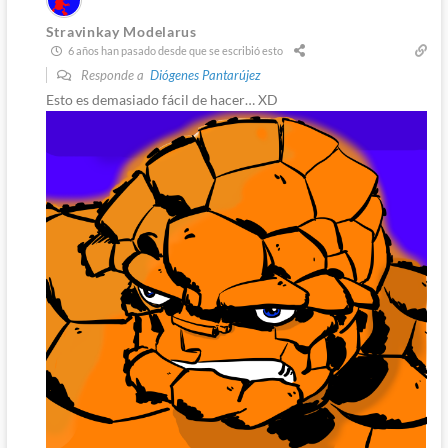
Stravinkay Modelarus
6 años han pasado desde que se escribió esto
Responde a
Diógenes Pantarújez
Esto es demasiado fácil de hacer… XD