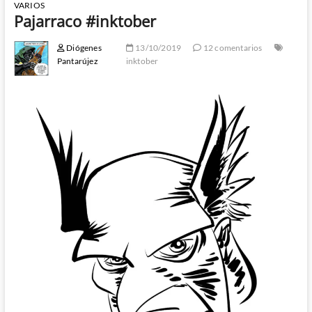
VARIOS
Pajarraco #inktober
Diógenes
13/10/2019
12 comentarios
Pantarújez
inktober