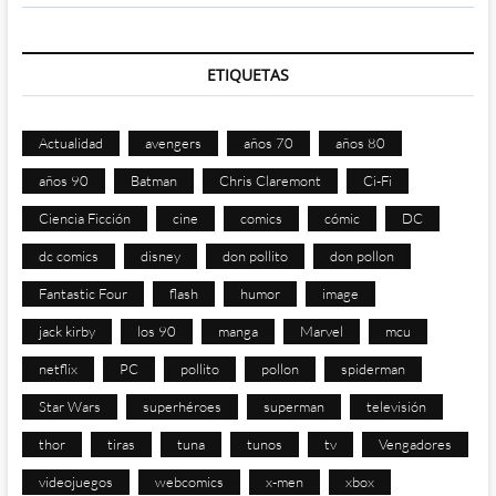
ETIQUETAS
Actualidad
avengers
años 70
años 80
años 90
Batman
Chris Claremont
Ci-Fi
Ciencia Ficción
cine
comics
cómic
DC
dc comics
disney
don pollito
don pollon
Fantastic Four
flash
humor
image
jack kirby
los 90
manga
Marvel
mcu
netflix
PC
pollito
pollon
spiderman
Star Wars
superhéroes
superman
televisión
thor
tiras
tuna
tunos
tv
Vengadores
videojuegos
webcomics
x-men
xbox