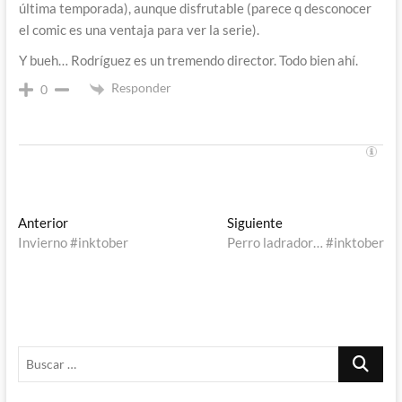
última temporada), aunque disfrutable (parece q desconocer
el comic es una ventaja para ver la serie).
Y bueh… Rodríguez es un tremendo director. Todo bien ahí.
Responder
0
Navegación
Entrada
Entrada
Anterior
Siguiente
anterior:
siguiente:
Invierno #inktober
Perro ladrador… #inktober
de
entradas
Buscar
…