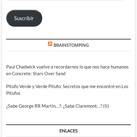
correo
electrónico
Suscribir
BRAINSTOMPING
Paul Chadwick vuelve a recordarnos lo que nos hace humanos
en Concrete: Stars Over Sand
Pitufo Verde y Verde Pitufo: Secretos que me encontré en Los
Pitufos
¿Sabe George RR Martin…?: ¿Sabe Claremont…? (II)
ENLACES