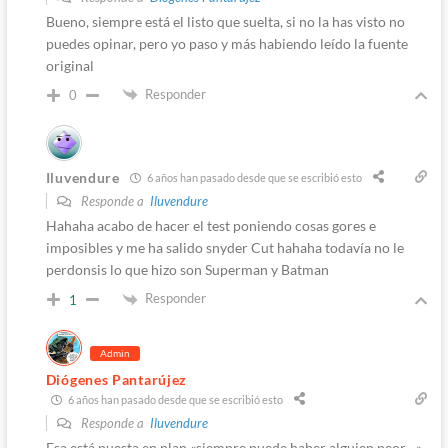
Bueno, siempre está el listo que suelta, si no la has visto no
puedes opinar, pero yo paso y más habiendo leído la fuente
original
Responder
0
Iluvendure
6 años han pasado desde que se escribió esto
Responde a
Iluvendure
Hahaha acabo de hacer el test poniendo cosas gores e
imposibles y me ha salido snyder Cut hahaha todavía no le
perdonsis lo que hizo son Superman y Batman
Responder
1
Admin
Diógenes Pantarújez
6 años han pasado desde que se escribió esto
Responde a
Iluvendure
Esa está puesta en plan «siempre puede haber alguien peor…»