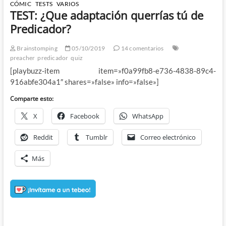
CÓMIC
TESTS
VARIOS
TEST: ¿Que adaptación querrías tú de
Predicador?
Brainstomping
05/10/2019
14 comentarios
preacher
predicador
quiz
[playbuzz-item item=»f0a99fb8-e736-4838-89c4-
916abfe304a1″ shares=»false» info=»false»]
Comparte esto:
X
Facebook
WhatsApp
Reddit
Tumblr
Correo electrónico
Más