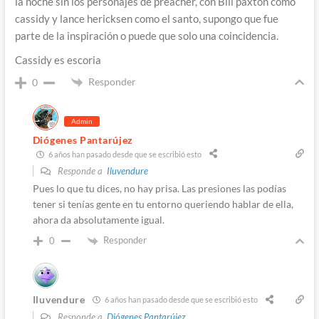
la noche sin los personajes de preacher, con Bill paxton como
cassidy y lance hericksen como el santo, supongo que fue
parte de la inspiración o puede que solo una coincidencia.
Cassidy es escoria
Responder
0
Admin
Diógenes Pantarújez
6 años han pasado desde que se escribió esto
Responde a
Iluvendure
Pues lo que tu dices, no hay prisa. Las presiones las podías
tener si tenías gente en tu entorno queriendo hablar de ella,
ahora da absolutamente igual.
Responder
0
Iluvendure
6 años han pasado desde que se escribió esto
Responde a
Diógenes Pantarújez