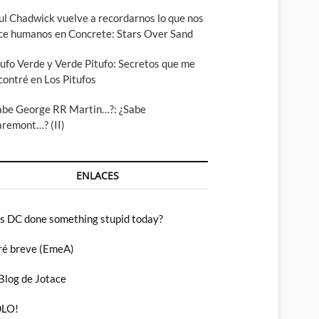
ul Chadwick vuelve a recordarnos lo que nos
ce humanos en Concrete: Stars Over Sand
tufo Verde y Verde Pitufo: Secretos que me
contré en Los Pitufos
abe George RR Martin…?: ¿Sabe
aremont…? (II)
ENLACES
s DC done something stupid today?
ré breve (EmeA)
 Blog de Jotace
LO!