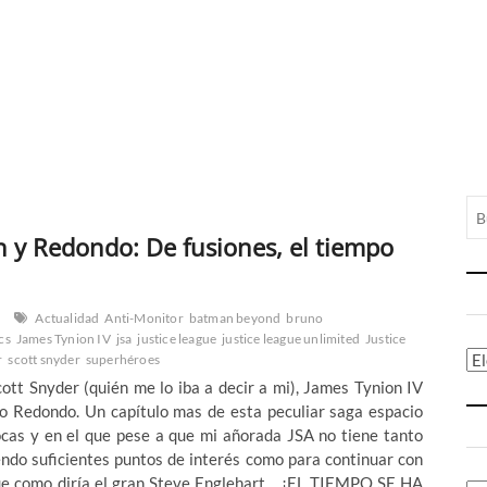
n y Redondo: De fusiones, el tiempo
Actualidad
Anti-Monitor
batman beyond
bruno
cs
James Tynion IV
jsa
justice league
justice league unlimited
Justice
Ca
r
scott snyder
superhéroes
tt Snyder (quién me lo iba a decir a mi), James Tynion IV
no Redondo. Un capítulo mas de esta peculiar saga espacio
ocas y en el que pese a que mi añorada JSA no tiene tanto
ndo suficientes puntos de interés como para continuar con
que como diría el gran Steve Englehart… ¡EL TIEMPO SE HA