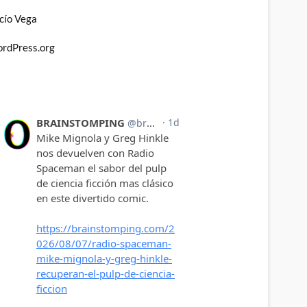
cío Vega
rdPress.org