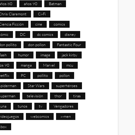
años 80
años 90
Batman
Chris Claremont
Ci-Fi
Ciencia Ficción
cine
comics
cómic
DC
dc comics
disney
don pollito
don pollon
Fantastic Four
flash
humor
image
jack kirby
los 90
manga
Marvel
mcu
netflix
PC
pollito
pollon
spiderman
Star Wars
superhéroes
superman
televisión
thor
tiras
tuna
tunos
tv
Vengadores
videojuegos
webcomics
x-men
xbox