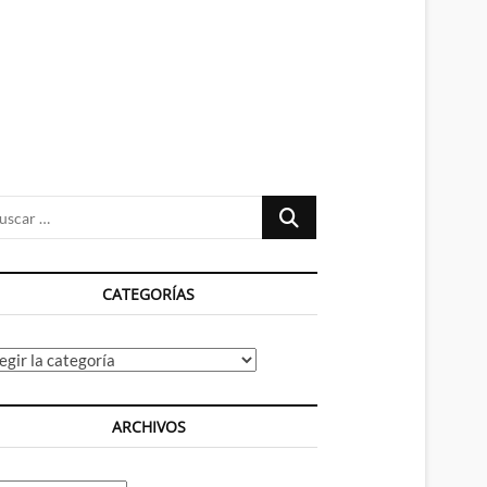
n
ú
Buscar
…
CATEGORÍAS
tegorías
ARCHIVOS