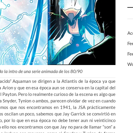
Ac
Fe
Fe
Wo
do la intro de una serie animada de los 80/90
nacido” Aquaman se dirigen a la Atlantis de la época ya que
a Arion y que en esa época aun se conserva en la capital del
 Payton. Pero lo realmente curioso de la escena es algo que
ea Snyder, Tynion o ambos, parecen olvidar de vez en cuando
demos que nos encontramos en 1941, la JSA prácticamente
s oscilan un poco, sabemos que Jay Garrick se convirtió en
, por lo que en esa época no debe tener aun ni veinticinco
 ello nos encontramos con que Jay no para de llamar “son” a