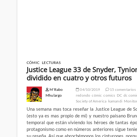
CÓMIC
LECTURAS
Justice League 33 de Snyder, Tynio
dividido en cuatro y otros futuros
M'Rabo
04/10/2019
15 comentarios
Mhulargo
redondo
cómic
comics
DC
dc comi
Society of America
kamandi
Monito
Una semana mas toca reseñar la Justice League de Sco
(esto ya es mas propio de mi) y nuestro paisano Bru
temporal que están viviendo los héroes de tantas ép
protagonismo como en números anteriores sigue tenie
su reseña. Así que abrochémonos los cinturones, por