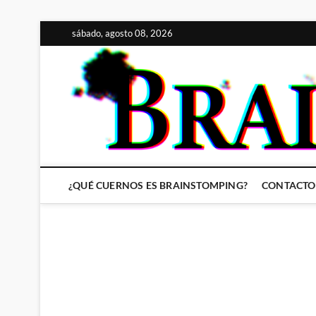
Saltar
sábado, agosto 08, 2026
al
contenido
¿QUÉ CUERNOS ES BRAINSTOMPING?
CONTACTO