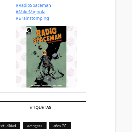
ETIQUETAS
Actualidad
avengers
años 70