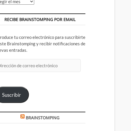
chivos
RECIBE BRAINSTOMPING POR EMAIL
troduce tu correo electrónico para suscribirte
este Brainstomping y recibir notificaciones de
evas entradas.
rección
rreo
ectrónico
Suscribir
BRAINSTOMPING