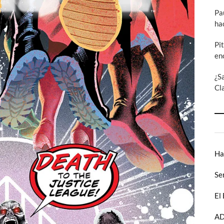
Pa
ha
Pi
en
¿S
Cl
Ha
Se
El
AD