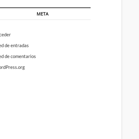
META
ceder
ed de entradas
ed de comentarios
rdPress.org