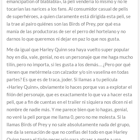
emancipation of blablabla», la peli vendería lo mismo y no le
tocarían las narices a los fans. Al consumidor casual de pelis
de superhéroes, a quien claramente está dirigida esta peli, se
la trae al pairo quiénes son las Birds of Prey, por qué esa
manía de las productoras de ser el perro del hortelano y no
darnos lo que queremos ni dejar en paz lo que nos gusta.
Me da igual que Harley Quinn sea haya vuelto super popular
hoy en día, vale, genial, no es un personaje que me haga mucho
tilín, pero no importa, si les gusta a los demás… ¿Pero por qué
tienen que metérmela con calzador y/o sin vaselina en todas
partes? Es que es de traca, joder. Si llamas a tu película
«Harley Quinn», obviamente lo haces porque vas a explotar el
filón del personaje, que es exactamente lo que va a hacer esta
peli, que a fin de cuentas en el trailer ni siquiera nos dicen ni el
nombre de nadie más. Y me parece bien que lo hagas, genial,
no veré la peli porque me llama 0, pero no me molesta. Si la
llamas Birds of Prey y no sale absolutamente nada del grupo,
me da la sensación de que no confías del todo en que Harley
Quinn tenga el tirón necesario para atraer a gente a una