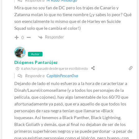
Responde a
M'Rabo Mhulargo
Mira que no soy fan de DC pero los trajes de Canario y
Zatanna molan lo que no tiene nombre (¿y sabes lo peor? Qué
son esencialmente lo mismo que el de Harley en Suicide
Squad solo que le cambia el color!)
Responder
0
Autor
Diógenes Pantarújez
6 años han pasado desde que se escribió esto
Responde a
CapitánPescan0va
Dejando de lado el nulo esfuerzo a la hora de caracterizar a
Dinah/Laurel/comosellame (y a todos los personajes de la
película, que cojones), hay algo lamentable de los 60/70 que
afortunadamente ya pasó, que era aquello de que todos los
personajes de raza negra tenían que llamarse «Black
loquesea». Así tenemos a Black Panther, Black Lightning,
Black Goliath y demás, que al final no dejaban de ser de los
primeros superhéroes negros y se puede perdonar -a pesar de
que ya existían personajes como el Halcón, pero bueno- con