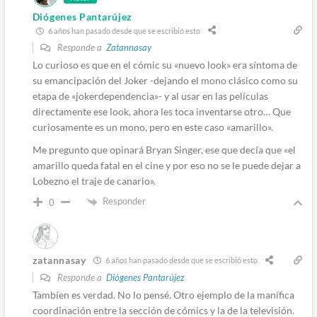
Diógenes Pantarújez
6 años han pasado desde que se escribió esto
Responde a
Zatannasay
Lo curioso es que en el cómic su «nuevo look» era síntoma de
su emancipación del Joker -dejando el mono clásico como su
etapa de «jokerdependencia»- y al usar en las películas
directamente ese look, ahora les toca inventarse otro… Que
curiosamente es un mono, pero en este caso «amarillo».
Me pregunto que opinará Bryan Singer, ese que decía que «el
amarillo queda fatal en el cine y por eso no se le puede dejar a
Lobezno el traje de canario».
Responder
0
zatannasay
6 años han pasado desde que se escribió esto
Responde a
Diógenes Pantarújez
Tambíen es verdad. No lo pensé. Otro ejemplo de la manífica
coordinación entre la sección de cómics y la de la televisión.