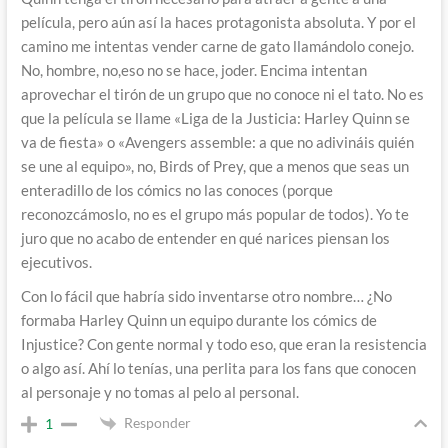
película, pero aún así la haces protagonista absoluta. Y por el
camino me intentas vender carne de gato llamándolo conejo.
No, hombre, no,eso no se hace, joder. Encima intentan
aprovechar el tirón de un grupo que no conoce ni el tato. No es
que la película se llame «Liga de la Justicia: Harley Quinn se
va de fiesta» o «Avengers assemble: a que no adivináis quién
se une al equipo», no, Birds of Prey, que a menos que seas un
enteradillo de los cómics no las conoces (porque
reconozcámoslo, no es el grupo más popular de todos). Yo te
juro que no acabo de entender en qué narices piensan los
ejecutivos.
Con lo fácil que habría sido inventarse otro nombre… ¿No
formaba Harley Quinn un equipo durante los cómics de
Injustice? Con gente normal y todo eso, que eran la resistencia
o algo así. Ahí lo tenías, una perlita para los fans que conocen
al personaje y no tomas al pelo al personal.
Responder
1