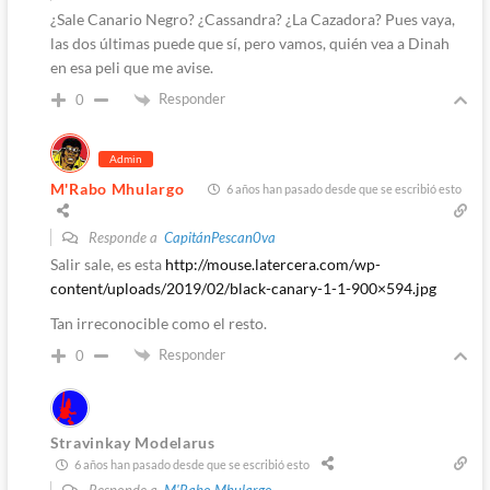
¿Sale Canario Negro? ¿Cassandra? ¿La Cazadora? Pues vaya,
las dos últimas puede que sí, pero vamos, quién vea a Dinah
en esa peli que me avise.
Responder
0
Admin
M'Rabo Mhulargo
6 años han pasado desde que se escribió esto
Responde a
CapitánPescan0va
Salir sale, es esta
http://mouse.latercera.com/wp-
content/uploads/2019/02/black-canary-1-1-900×594.jpg
Tan irreconocible como el resto.
Responder
0
Stravinkay Modelarus
6 años han pasado desde que se escribió esto