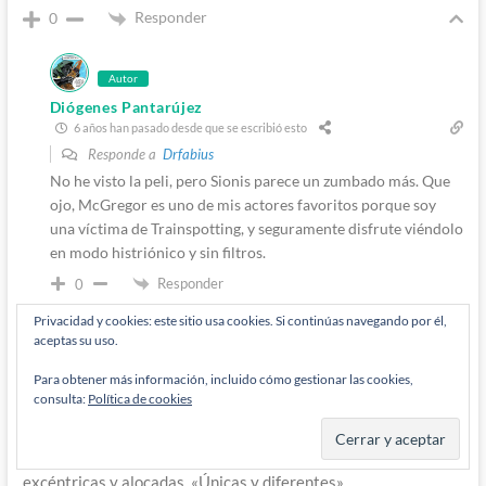
Responder
0
Autor
Diógenes Pantarújez
6 años han pasado desde que se escribió esto
Responde a
Drfabius
No he visto la peli, pero Sionis parece un zumbado más. Que
ojo, McGregor es uno de mis actores favoritos porque soy
una víctima de Trainspotting, y seguramente disfrute viéndolo
en modo histriónico y sin filtros.
Responder
0
Privacidad y cookies: este sitio usa cookies. Si continúas navegando por él,
aceptas su uso.
Arlequín
6 años han pasado desde que se escribió esto
Para obtener más información, incluido cómo gestionar las cookies,
consulta:
Política de cookies
Warner claramente quiere explotar a Harley como ícono del
feminismo, apelando como target a «las chicas» como público
objetivo, donde la idea es que sean muy valientes, divertidas.
excéntricas y alocadas. «Únicas y diferentes».