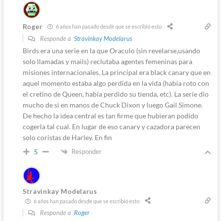
Roger
6 años han pasado desde que se escribió esto
Responde a
Stravinkay Modelarus
Birds era una serie en la que Oraculo (sin revelarse,usando
solo llamadas y mails) reclutaba agentes femeninas para
misiones internacionales. La principal era black canary que en
aquel momento estaba algo perdida en la vida (había roto con
el cretino de Queen, había perdido su tienda, etc). La serie dio
mucho de si en manos de Chuck Dixon y luego Gail Simone.
De hecho la idea central es tan firme que hubieran podido
cogerla tal cual. En lugar de eso canary y cazadora parecen
solo coristas de Harley. En fin
Responder
5
Stravinkay Modelarus
6 años han pasado desde que se escribió esto
Responde a
Roger