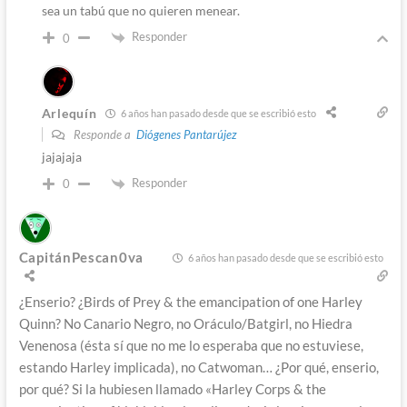
sea un tabú que no quieren menear.
Responder
0
Arlequín
6 años han pasado desde que se escribió esto
Responde a
Diógenes Pantarújez
jajajaja
Responder
0
CapitánPescan0va
6 años han pasado desde que se escribió esto
¿Enserio? ¿Birds of Prey & the emancipation of one Harley
Quinn? No Canario Negro, no Oráculo/Batgirl, no Hiedra
Venenosa (ésta sí que no me lo esperaba que no estuviese,
estando Harley implicada), no Catwoman… ¿Por qué, enserio,
por qué? Si la hubiesen llamado «Harley Corps & the