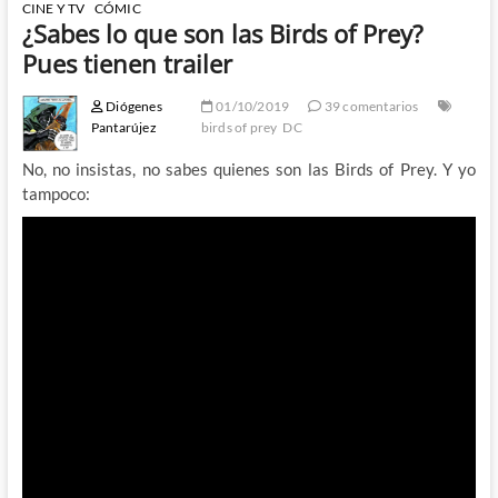
CINE Y TV
CÓMIC
¿Sabes lo que son las Birds of Prey?
Pues tienen trailer
Diógenes
01/10/2019
39 comentarios
Pantarújez
birds of prey
DC
No, no insistas, no sabes quienes son las Birds of Prey. Y yo
tampoco: