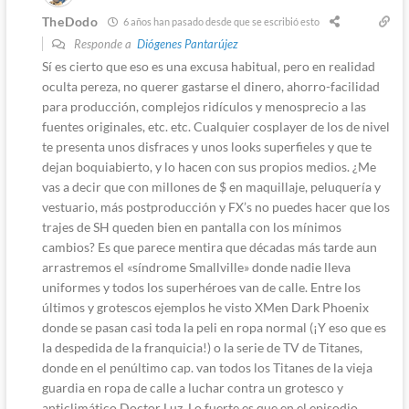
TheDodo
6 años han pasado desde que se escribió esto
Responde a
Diógenes Pantarújez
Sí es cierto que eso es una excusa habitual, pero en realidad
oculta pereza, no querer gastarse el dinero, ahorro-facilidad
para producción, complejos ridículos y menosprecio a las
fuentes originales, etc. etc. Cualquier cosplayer de los de nivel
te presenta unos disfraces y unos looks superfieles y que te
dejan boquiabierto, y lo hacen con sus propios medios. ¿Me
vas a decir que con millones de $ en maquillaje, peluquería y
vestuario, más postproducción y FX’s no puedes hacer que los
trajes de SH queden bien en pantalla con los mínimos
cambios? Es que parece mentira que décadas más tarde aun
arrastremos el «síndrome Smallville» donde nadie lleva
uniformes y todos los superhéroes van de calle. Entre los
últimos y grotescos ejemplos he visto XMen Dark Phoenix
donde se pasan casi toda la peli en ropa normal (¡Y eso que es
la despedida de la franquicia!) o la serie de TV de Titanes,
donde en el penúltimo cap. van todos los Titanes de la vieja
guardia en ropa de calle a luchar contra un grotesco y
anticlimático Doctor Luz. Lo fuerte es que en el episodio