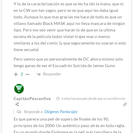
Y lo de la caracterización es que se les ha ido la mano, que ni
en la CW son tan vagos, pero se ve que aqui les daba igual
todo. Aunque lo que mas gracias me hace de todo es que un
villano llamado Black MASK aquí no lleva mascara de ningún
tipo. Pero me veo venir que harán lo de que en la ultima
escena de la película todos vistan trajes mas o menos
similares a los del comic (y que seguramente no usaran si esto
tiene secuela)
Pero vamos que yo personalmente de DC ahora mismo solo
tengo ganas de ver el Escuadrón Suicida de James Gunn.
Responder
3
CapitánPescan0va
6 años han pasado desde que se escribió esto
Responde a
Diógenes Pantarújez
Es que parece una peli de supers de finales de los 90,
principios de los 2000. Un auténtico paso atrás en toda regla.
En un mundo donde Endgame es la peli más taquillera de la