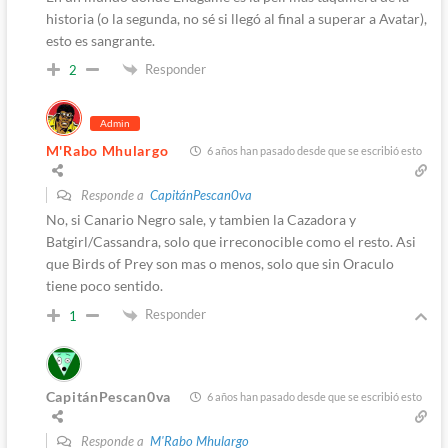
historia (o la segunda, no sé si llegó al final a superar a Avatar),
esto es sangrante.
Responder
2
Admin
M'Rabo Mhulargo
6 años han pasado desde que se escribió esto
Responde a
CapitánPescan0va
No, si Canario Negro sale, y tambien la Cazadora y
Batgirl/Cassandra, solo que irreconocible como el resto. Asi
que Birds of Prey son mas o menos, solo que sin Oraculo
tiene poco sentido.
Responder
1
CapitánPescan0va
6 años han pasado desde que se escribió esto
Responde a
M'Rabo Mhulargo