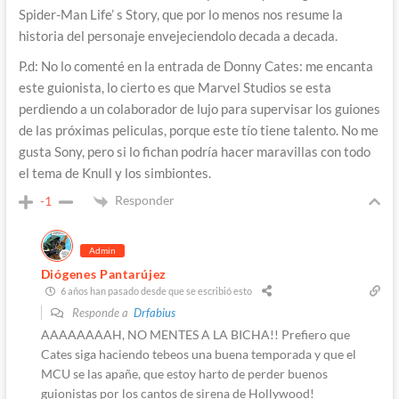
Spider-Man Life’ s Story, que por lo menos nos resume la
historia del personaje envejeciendolo decada a decada.
P.d: No lo comenté en la entrada de Donny Cates: me encanta
este guionista, lo cierto es que Marvel Studios se esta
perdiendo a un colaborador de lujo para supervisar los guiones
de las próximas peliculas, porque este tío tiene talento. No me
gusta Sony, pero si lo fichan podría hacer maravillas con todo
el tema de Knull y los simbiontes.
Responder
-1
Admin
Diógenes Pantarújez
6 años han pasado desde que se escribió esto
Responde a
Drfabius
AAAAAAAAH, NO MENTES A LA BICHA!! Prefiero que
Cates siga haciendo tebeos una buena temporada y que el
MCU se las apañe, que estoy harto de perder buenos
guionistas por los cantos de sirena de Hollywood!