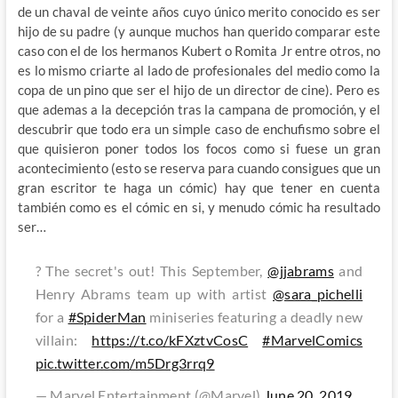
de un chaval de veinte años cuyo único merito conocido es ser
hijo de su padre (y aunque muchos han querido comparar este
caso con el de los hermanos Kubert o Romita Jr entre otros, no
es lo mismo criarte al lado de profesionales del medio como la
copa de un pino que ser el hijo de un director de cine). Pero es
que ademas a la decepción tras la campana de promoción, y el
descubrir que todo era un simple caso de enchufismo sobre el
que quisieron poner todos los focos como si fuese un gran
acontecimiento (esto se reserva para cuando consigues que un
gran escritor te haga un cómic) hay que tener en cuenta
también como es el cómic en si, y menudo cómic ha resultado
ser…
?️ The secret's out! This September,
@jjabrams
and
Henry Abrams team up with artist
@sara_pichelli
for a
#SpiderMan
miniseries featuring a deadly new
villain:
https://t.co/kFXztvCosC
#MarvelComics
pic.twitter.com/m5Drg3rrq9
— Marvel Entertainment (@Marvel)
June 20, 2019