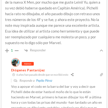
de la nueva X Men, por mucho que me guste Leinil Yu, quien a
su vez debió haberse quedado en Capitán América). Pichelli
hacia rato no dibujaba, el año pasado dibujo con retraso unos
tres números de los 4F y se fue, y ahora este proyecto. No la
note muy inspirada aunque me parece una excelente artista.
Esa idea de utilizar al artista como herramienta y que puede
ser reemplazado por cualquiera me molesta un poco, y por
supuesto no lo digo sólo por Marvel.
Responder
1
Admin
Diógenes Pantarújez
6 años han pasado desde que se escribió esto
Responde a
Pepito Pérez
Voy a apoyar el codo en la barra del bar y voy a decir que
Pichelli debe de estar hasta el moño de lo que le están
haciendo en Marvel, primero le hacen dibujar los 4F a última
hora y con todas las prisas del mundo -han tardado un año en
encontrar un dibujante «estable», y todavía no diría que es