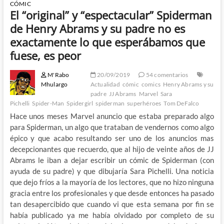
CÓMIC
El “original” y “espectacular” Spiderman
de Henry Abrams y su padre no es
exactamente lo que esperábamos que
fuese, es peor
M'Rabo
20/09/2019
54 comentarios
Mhulargo
Actualidad
cómic
comics
Henry Abrams y su
padre
JJ Abrams
Marvel
Sara
Pichelli
Spider-Man
Spidergirl
spiderman
superhéroes
Tom DeFalco
Hace unos meses Marvel anuncio que estaba preparado algo
para Spiderman, un algo que trataban de vendernos como algo
épico y que acabo resultando ser uno de los anuncios mas
decepcionantes que recuerdo, que al hijo de veinte años de JJ
Abrams le iban a dejar escribir un cómic de Spiderman (con
ayuda de su padre) y que dibujaría Sara Pichelli. Una noticia
que dejo fríos a la mayoría de los lectores, que no hizo ninguna
gracia entre los profesionales y que desde entonces ha pasado
tan desapercibido que cuando vi que esta semana por fin se
había publicado ya me había olvidado por completo de su