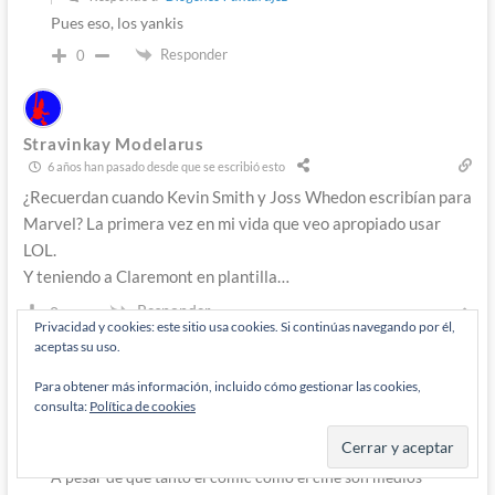
Pues eso, los yankis
Responder
0
Stravinkay Modelarus
6 años han pasado desde que se escribió esto
¿Recuerdan cuando Kevin Smith y Joss Whedon escribían para
Marvel? La primera vez en mi vida que veo apropiado usar
LOL.
Y teniendo a Claremont en plantilla…
Responder
0
Privacidad y cookies: este sitio usa cookies. Si continúas navegando por él,
aceptas su uso.
Admin
Para obtener más información, incluido cómo gestionar las cookies,
Diógenes Pantarújez
consulta:
Política de cookies
6 años han pasado desde que se escribió esto
Responde a
Stravinkay Modelarus
A pesar de que tanto el cómic como el cine son medios