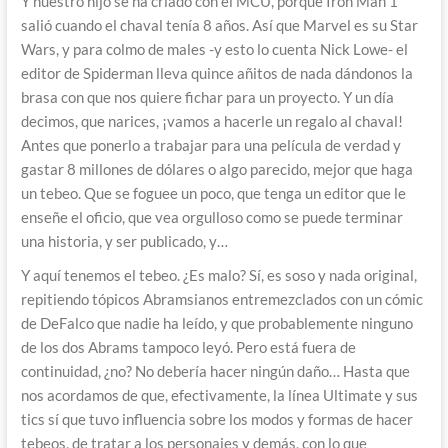
Y nuestro hijo se ha criado con el MCU, porque Iron Man 1
salió cuando el chaval tenía 8 años. Así que Marvel es su Star
Wars, y para colmo de males -y esto lo cuenta Nick Lowe- el
editor de Spiderman lleva quince añitos de nada dándonos la
brasa con que nos quiere fichar para un proyecto. Y un día
decimos, que narices, ¡vamos a hacerle un regalo al chaval!
Antes que ponerlo a trabajar para una película de verdad y
gastar 8 millones de dólares o algo parecido, mejor que haga
un tebeo. Que se foguee un poco, que tenga un editor que le
enseñe el oficio, que vea orgulloso como se puede terminar
una historia, y ser publicado, y…
Y aquí tenemos el tebeo. ¿Es malo? Sí, es soso y nada original,
repitiendo tópicos Abramsianos entremezclados con un cómic
de DeFalco que nadie ha leído, y que probablemente ninguno
de los dos Abrams tampoco leyó. Pero está fuera de
continuidad, ¿no? No debería hacer ningún daño… Hasta que
nos acordamos de que, efectivamente, la línea Ultimate y sus
tics sí que tuvo influencia sobre los modos y formas de hacer
tebeos, de tratar a los personajes y demás, con lo que