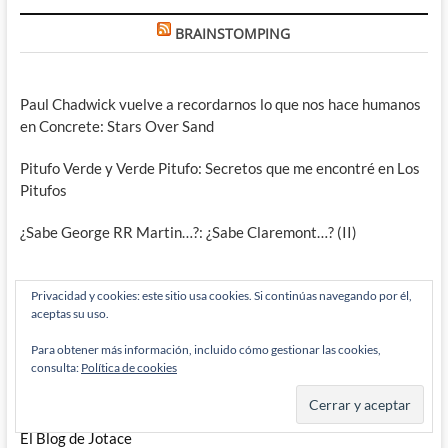
BRAINSTOMPING
Paul Chadwick vuelve a recordarnos lo que nos hace humanos
en Concrete: Stars Over Sand
Pitufo Verde y Verde Pitufo: Secretos que me encontré en Los
Pitufos
¿Sabe George RR Martin…?: ¿Sabe Claremont…? (II)
Privacidad y cookies: este sitio usa cookies. Si continúas navegando por él,
ENLACES
aceptas su uso.
Para obtener más información, incluido cómo gestionar las cookies,
consulta:
Política de cookies
Has DC done something stupid today?
Seré breve (EmeA)
El Blog de Jotace