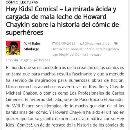
CÓMIC
LECTURAS
Hey Kids! Comics! – La mirada ácida y
cargada de mala leche de Howard
Chaykin sobre la historia del cómic de
superhéroes
M'Rabo
06/09/2019
29 comentarios
Mhulargo
Actualidad
años 30
cómic
comics
golden
age
Hey Kids! Comics!
howard
chaykin
image
superhéroes
El mundo que se esconde detrás de la creación de los cómics es
un tema que para muchos resulta fascinante y que a menudo
ha servido de inspiración para numerosas obras de ficción.
Libros como Las asombrosas aventuras de Kavalier y Clay de
Michael Chabon, o cómics como Los Profesionales de Carlos
Gimenez, El Invierno del Dibujante de Paco Roca o El Soñador
de Will Eisner son ejemplos de lo mucho que dan de si las
bambalinas del cómic. Y Howard Chaykin ha sido el ultimo en
querer aportar su granito de arena a esta temática con su Hey
Kids! Comics!, un ácido retrato de la historia de los cómics de