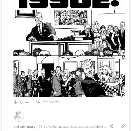
Responder
0
zatannasay
6 años han pasado desde que se escribió esto