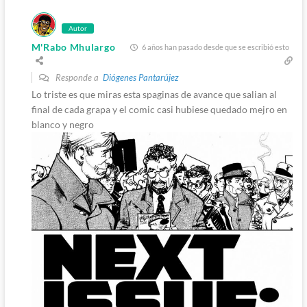
Autor
M'Rabo Mhulargo
6 años han pasado desde que se escribió esto
Responde a
Diógenes Pantarújez
Lo triste es que miras esta spaginas de avance que salian al
final de cada grapa y el comic casi hubiese quedado mejro en
blanco y negro