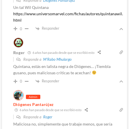
Responde a
Diógenes Pantarújez
Un tal Wil Quintana
https://www.universomarvel.com/fichas/autores/quintanawil.
html
Responder
0
Roger
6 años han pasado desde que se escribió esto
Responde a
M'Rabo Mhulargo
Quintana, estás en lalista negra de Diógenes… ¡Tiembla
gusano, pues maliciosas criticas te acechan!
Responder
0
Admin
Diógenes Pantarújez
6 años han pasado desde que se escribió esto
Responde a
Roger
Maliciosa no, simplemente que trabaje menos, que sería