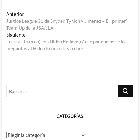
Navegación
Entrada
Anterior
anterior:
Justice League 31 de Snyder, Tynion y Jiménez – El “primer”
de
Team-Up de la JSA/JLA
entradas
Entrada
Siguiente
siguiente:
Entrevista (o no) con Hideo Kojima: ¿Y eso por qué no se lo
preguntas al Hideo Kojima de verdad?
Buscar
…
CATEGORÍAS
Categorías