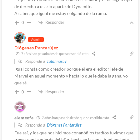
de derecho a usarlo aparte de Dynamite.
A saber, que igual me estoy colgando de la rama.
Responder
0
Admin
Diógenes Pantarújez
7 años han pasado desde que se escribió esto
Responde a
zatannasay
Igual consta como creador porque él era el editor jefe de
Marvel en aquel momento y hacía lo que le daba la gana, yo
que sé.
Responder
0
elemeefe
7 años han pasado desde que se escribió esto
Responde a
Diógenes Pantarújez
Fue así, y los que nos hicimos conanófilos tardíos tuvimos que
tragar con la mierda del b&w hasta en la sopa. A mí me jode