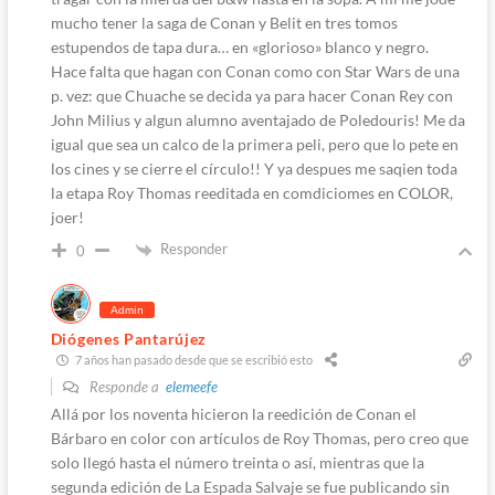
mucho tener la saga de Conan y Belit en tres tomos
estupendos de tapa dura… en «glorioso» blanco y negro.
Hace falta que hagan con Conan como con Star Wars de una
p. vez: que Chuache se decida ya para hacer Conan Rey con
John Milius y algun alumno aventajado de Poledouris! Me da
igual que sea un calco de la primera peli, pero que lo pete en
los cines y se cierre el círculo!! Y ya despues me saqien toda
la etapa Roy Thomas reeditada en comdiciomes en COLOR,
joer!
Responder
0
Admin
Diógenes Pantarújez
7 años han pasado desde que se escribió esto
Responde a
elemeefe
Allá por los noventa hicieron la reedición de Conan el
Bárbaro en color con artículos de Roy Thomas, pero creo que
solo llegó hasta el número treinta o así, mientras que la
segunda edición de La Espada Salvaje se fue publicando sin