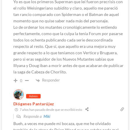
Yo es que los primeros Superman que leí fueron precrisis con
el rollo Weisingeriano subidito y claro, aquello me pareció
tan rancio comparado con Spiderman o el Batman de aquel
momento que no quise saber nada más del personaje.
Lo de ordenar los mutantes cronológicamente lo entiendo
perfectamente, como que la culpa la tenía Forum por pasarse
todos los ochenta publicando cada serie descoordinada
respecto al resto. Que sí, que aquello era una mejora muy
grande respecto a lo que teníamos con Vertice y Bruguera,
pero si eras seguidor de los Nuevos Mutantes sabías que
Illyana y Doug iban a morir antes de que acabaran de publicar
la saga de Cabeza de Chorlito.
Responder
0
Admin
Diógenes Pantarújez
7 años han pasado desde que se escribió esto
Responde a
Miki
Bueh, a veces me puede mi bocaza, que me he olvidado
también de la etapa de Brian Wood que no estaba nada mal.