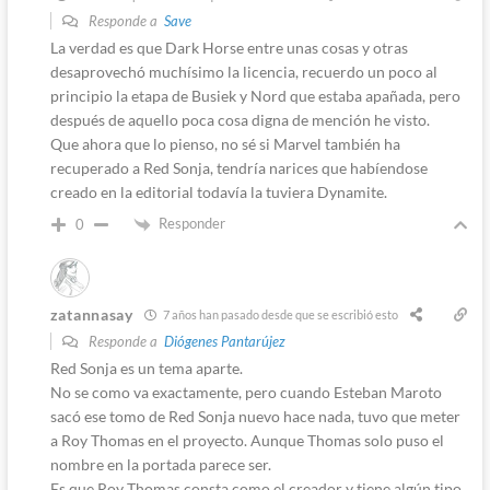
Responde a
Save
La verdad es que Dark Horse entre unas cosas y otras
desaprovechó muchísimo la licencia, recuerdo un poco al
principio la etapa de Busiek y Nord que estaba apañada, pero
después de aquello poca cosa digna de mención he visto.
Que ahora que lo pienso, no sé si Marvel también ha
recuperado a Red Sonja, tendría narices que habíendose
creado en la editorial todavía la tuviera Dynamite.
Responder
0
zatannasay
7 años han pasado desde que se escribió esto
Responde a
Diógenes Pantarújez
Red Sonja es un tema aparte.
No se como va exactamente, pero cuando Esteban Maroto
sacó ese tomo de Red Sonja nuevo hace nada, tuvo que meter
a Roy Thomas en el proyecto. Aunque Thomas solo puso el
nombre en la portada parece ser.
Es que Roy Thomas consta como el creador y tiene algún tipo