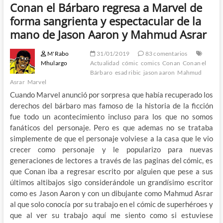
Conan el Bárbaro regresa a Marvel de
forma sangrienta y espectacular de la
mano de Jason Aaron y Mahmud Asrar
M'Rabo
31/01/2019
83 comentarios
Mhulargo
Actualidad
cómic
comics
Conan
Conan el
Bárbaro
esad ribic
jason aaron
Mahmud
Asrar
Marvel
Cuando Marvel anunció por sorpresa que había recuperado los
derechos del bárbaro mas famoso de la historia de la ficción
fue todo un acontecimiento incluso para los que no somos
fanáticos del personaje. Pero es que ademas no se trataba
simplemente de que el personaje volviese a la casa que le vio
crecer como personaje y le popularizo para nuevas
generaciones de lectores a través de las paginas del cómic, es
que Conan iba a regresar escrito por alguien que pese a sus
últimos altibajos sigo considerándole un grandísimo escritor
como es Jason Aaron y con un dibujante como Mahmud Asrar
al que solo conocía por su trabajo en el cómic de superhéroes y
que al ver su trabajo aquí me siento como si estuviese