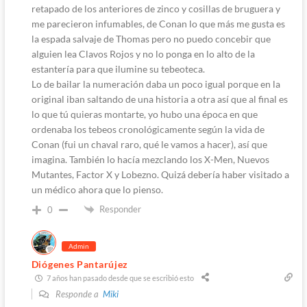
retapado de los anteriores de zinco y cosillas de bruguera y
me parecieron infumables, de Conan lo que más me gusta es
la espada salvaje de Thomas pero no puedo concebir que
alguien lea Clavos Rojos y no lo ponga en lo alto de la
estantería para que ilumine su tebeoteca.
Lo de bailar la numeración daba un poco igual porque en la
original iban saltando de una historia a otra así que al final es
lo que tú quieras montarte, yo hubo una época en que
ordenaba los tebeos cronológicamente según la vida de
Conan (fui un chaval raro, qué le vamos a hacer), así que
imagina. También lo hacía mezclando los X-Men, Nuevos
Mutantes, Factor X y Lobezno. Quizá debería haber visitado a
un médico ahora que lo pienso.
Responder
0
Admin
Diógenes Pantarújez
7 años han pasado desde que se escribió esto
Responde a
Miki