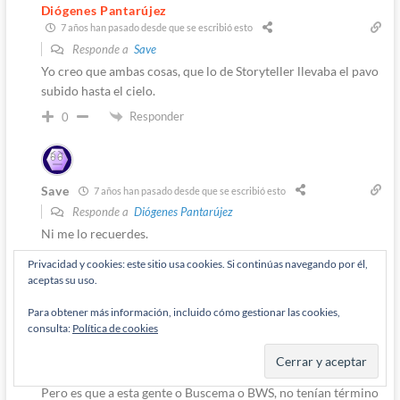
Diógenes Pantarújez
7 años han pasado desde que se escribió esto
Responde a
Save
Yo creo que ambas cosas, que lo de Storyteller llevaba el pavo
subido hasta el cielo.
Responder
0
Save
7 años han pasado desde que se escribió esto
Responde a
Diógenes Pantarújez
Ni me lo recuerdes.
Responder
0
Privacidad y cookies: este sitio usa cookies. Si continúas navegando por él,
aceptas su uso.
Admin
Para obtener más información, incluido cómo gestionar las cookies,
consulta:
Política de cookies
Diógenes Pantarújez
7 años han pasado desde que se escribió esto
Responde a
Tom Frenz
Pero es que a esta gente o Buscema o BWS, no tenían término