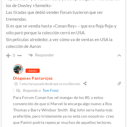
los de Owsley +Semeiks-
Las tiradas que debió vender Forum tuvieron que ser
tremendas.
Si es que se vendía hasta «Conan Rey» – que era floja floja-y
sólo paró porque la colección cerró en USA.
Sin películas alrededor, a ver cómo va de ventas en USA la
colección de Aaron
Responder
0
Admin
Diógenes Pantarújez
7 años han pasado desde que se escribió esto
Responde a
Tom Frenz
Para Forum Conan fue «el manga» de los 80, y estoy
convencido de que si Marvel le encarga algo nuevo a Roy
Thomas y Barry Windsor Smith -Big John sería hasta más
preferible, pero tristemente ya no está con nosotros- creo
que Panini podría repescar muchos de aquellos lectores.