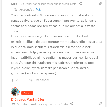
Miki
7 años han pasado desde que se escribió esto
Responde a
Miki
Y no me confundas Superconan con los retapados de La
espada salvaje, que en Superconan iban aventuras largas o
cortas agrupadas por temáticas, que me alienas a la gente,
coñe.
Leyéndoos veo que yo debía ser un raro que desde el
principio pillaba de todo porque me molaba y sólo descartaba
lo que era malo según mis standards, así me podía leer
superconan, la lji y asterix y no veía que hubiera ninguna
incompatibilidad ni me sentía más mayor por leer tal o cual
cosa. Aunque ahí ayudaron mis padres y profesores, que
leyera lo que leyera siempre pensaron que era medio
gilipollas ( edukadore, oj kiero).
Responder
0
Admin
Diógenes Pantarújez
7 años han pasado desde que se escribió esto