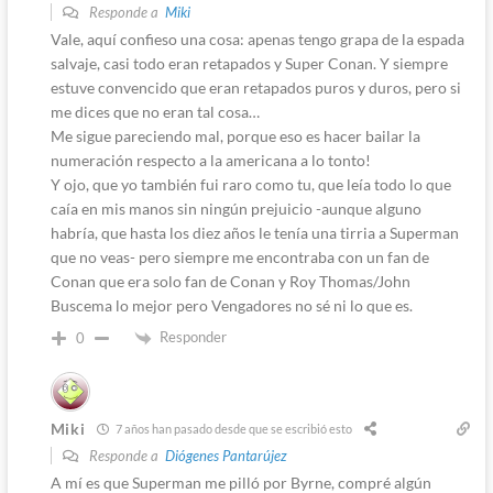
Responde a
Miki
Vale, aquí confieso una cosa: apenas tengo grapa de la espada
salvaje, casi todo eran retapados y Super Conan. Y siempre
estuve convencido que eran retapados puros y duros, pero si
me dices que no eran tal cosa…
Me sigue pareciendo mal, porque eso es hacer bailar la
numeración respecto a la americana a lo tonto!
Y ojo, que yo también fui raro como tu, que leía todo lo que
caía en mis manos sin ningún prejuicio -aunque alguno
habría, que hasta los diez años le tenía una tirria a Superman
que no veas- pero siempre me encontraba con un fan de
Conan que era solo fan de Conan y Roy Thomas/John
Buscema lo mejor pero Vengadores no sé ni lo que es.
Responder
0
Miki
7 años han pasado desde que se escribió esto
Responde a
Diógenes Pantarújez
A mí es que Superman me pilló por Byrne, compré algún