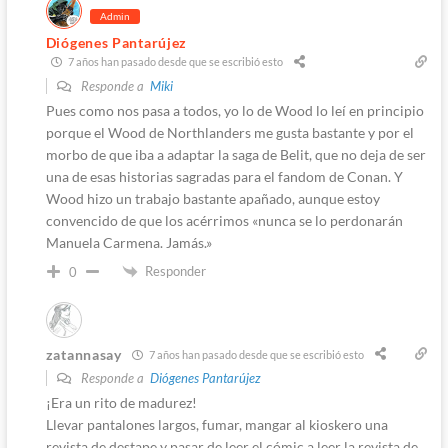
Admin
Diógenes Pantarújez
7 años han pasado desde que se escribió esto
Responde a
Miki
Pues como nos pasa a todos, yo lo de Wood lo leí en principio
porque el Wood de Northlanders me gusta bastante y por el
morbo de que iba a adaptar la saga de Belit, que no deja de ser
una de esas historias sagradas para el fandom de Conan. Y
Wood hizo un trabajo bastante apañado, aunque estoy
convencido de que los acérrimos «nunca se lo perdonarán
Manuela Carmena. Jamás.»
Responder
0
zatannasay
7 años han pasado desde que se escribió esto
Responde a
Diógenes Pantarújez
¡Era un rito de madurez!
Llevar pantalones largos, fumar, mangar al kioskero una
revista de destape y pasar de leer el cómic a leer la revista de