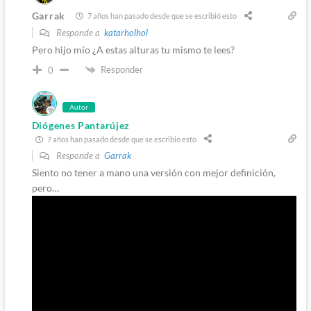
Garrak
7 años han pasado desde que se escribió esto
Responde a
katarholhol
Pero hijo mío ¿A estas alturas tu mismo te lees?
Responder
0
Autor
Diógenes Pantarújez
7 años han pasado desde que se escribió esto
Responde a
Garrak
Siento no tener a mano una versión con mejor definición,
pero…