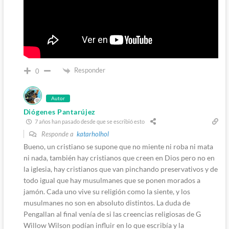
Responder
0
Autor
Diógenes Pantarújez
7 años han pasado desde que se escribió esto
Responde a
katarholhol
Bueno, un cristiano se supone que no miente ni roba ni mata
ni nada, también hay cristianos que creen en Dios pero no en
la iglesia, hay cristianos que van pinchando preservativos y de
todo igual que hay musulmanes que se ponen morados a
jamón. Cada uno vive su religión como la siente, y los
musulmanes no son en absoluto distintos. La duda de
Pengallan al final venía de si las creencias religiosas de G
Willow Wilson podían influir en lo que escribía y la