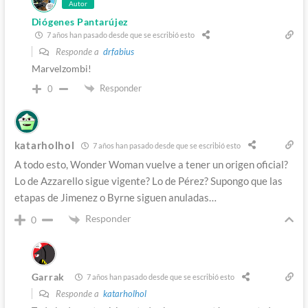
Autor
Diógenes Pantarújez
7 años han pasado desde que se escribió esto
Responde a
drfabius
Marvelzombi!
Responder
0
katarholhol
7 años han pasado desde que se escribió esto
A todo esto, Wonder Woman vuelve a tener un origen oficial?
Lo de Azzarello sigue vigente? Lo de Pérez? Supongo que las
etapas de Jimenez o Byrne siguen anuladas…
Responder
0
Garrak
7 años han pasado desde que se escribió esto
Responde a
katarholhol