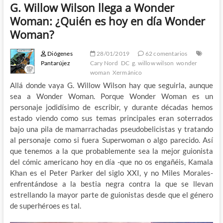
G. Willow Wilson llega a Wonder
Woman: ¿Quién es hoy en día Wonder
Woman?
Diógenes
28/01/2019
62 comentarios
Pantarújez
Cary Nord
DC
g. willow wilson
wonder
woman
Xermánico
Allá donde vaya G. Willow Wilson hay que seguirla, aunque
sea a Wonder Woman. Porque Wonder Woman es un
personaje jodidísimo de escribir, y durante décadas hemos
estado viendo como sus temas principales eran soterrados
bajo una pila de mamarrachadas pseudobelicistas y tratando
al personaje como si fuera Superwoman o algo parecido. Así
que tenemos a la que probablemente sea la mejor guionista
del cómic americano hoy en día -que no os engañéis, Kamala
Khan es el Peter Parker del siglo XXI, y no Miles Morales-
enfrentándose a la bestia negra contra la que se llevan
estrellando la mayor parte de guionistas desde que el género
de superhéroes es tal.