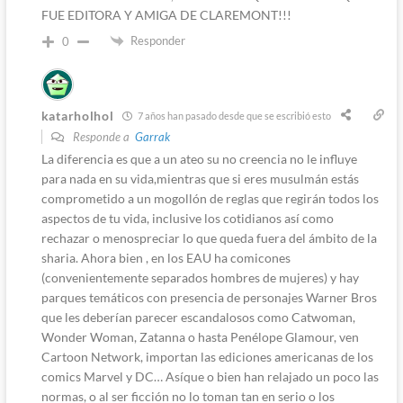
FUE EDITORA Y AMIGA DE CLAREMONT!!!
Responder
0
katarholhol
7 años han pasado desde que se escribió esto
Responde a
Garrak
La diferencia es que a un ateo su no creencia no le influye
para nada en su vida,mientras que si eres musulmán estás
comprometido a un mogollón de reglas que regirán todos los
aspectos de tu vida, inclusive los cotidianos así como
rechazar o menospreciar lo que queda fuera del ámbito de la
sharia. Ahora bien , en los EAU ha comicones
(convenientemente separados hombres de mujeres) y hay
parques temáticos con presencia de personajes Warner Bros
que les deberían parecer escandalosos como Catwoman,
Wonder Woman, Zatanna o hasta Penélope Glamour, ven
Cartoon Network, importan las ediciones americanas de los
comics Marvel y DC… Asíque o bien han relajado un poco las
normas, o al ser ficción no lo toman tan en serio o los