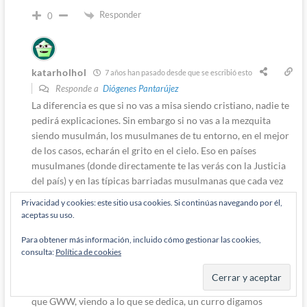
Responder
0
katarholhol
7 años han pasado desde que se escribió esto
Responde a
Diógenes Pantarújez
La diferencia es que si no vas a misa siendo cristiano, nadie te
pedirá explicaciones. Sin embargo si no vas a la mezquita
siendo musulmán, los musulmanes de tu entorno, en el mejor
de los casos, echarán el grito en el cielo. Eso en países
musulmanes (donde directamente te las verás con la Justicia
del país) y en las típicas barriadas musulmanas que cada vez
más hay por occidente y que todos tenemos algunas en
Privacidad y cookies: este sitio usa cookies. Si continúas navegando por él,
nuestras ciudades. También es cierto que hay musulmanes
aceptas su uso.
establecidos en Occidente que, ya sea por «contaminación
Para obtener más información, incluido cómo gestionar las cookies,
cultural» o por nivel de estudios o socioeconómico sí han
consulta:
Política de cookies
logrado integrarse bien y librarse de la comunidad
musulmana más integrista de su entorno sin renunciar a su
religión. Es obvio
que GWW, viendo a lo que se dedica, un curro digamos