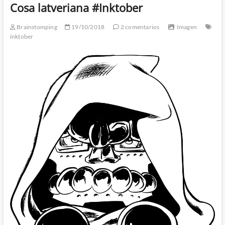
Cosa latveriana #Inktober
Brainstomping
19/10/2018
2 comentarios
Imagen
inktober