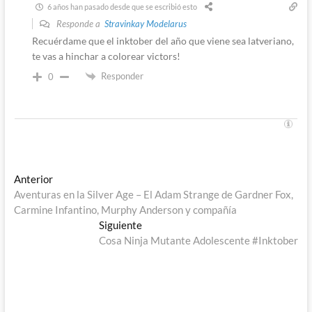
6 años han pasado desde que se escribió esto
Responde a
Stravinkay Modelarus
Recuérdame que el inktober del año que viene sea latveriano,
te vas a hinchar a colorear victors!
Responder
0
Navegación
Entrada
Anterior
anterior:
Aventuras en la Silver Age – El Adam Strange de Gardner Fox,
de
Carmine Infantino, Murphy Anderson y compañía
entradas
Entrada
Siguiente
siguiente:
Cosa Ninja Mutante Adolescente #Inktober