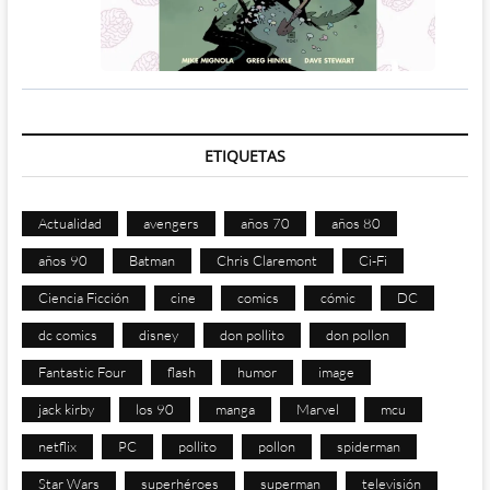
ETIQUETAS
Actualidad
avengers
años 70
años 80
años 90
Batman
Chris Claremont
Ci-Fi
Ciencia Ficción
cine
comics
cómic
DC
dc comics
disney
don pollito
don pollon
Fantastic Four
flash
humor
image
jack kirby
los 90
manga
Marvel
mcu
netflix
PC
pollito
pollon
spiderman
Star Wars
superhéroes
superman
televisión