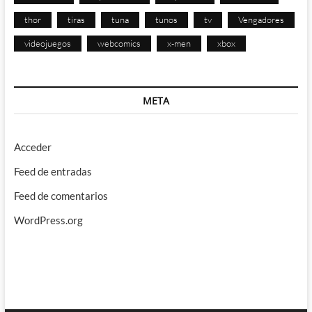
thor
tiras
tuna
tunos
tv
Vengadores
videojuegos
webcomics
x-men
xbox
META
Acceder
Feed de entradas
Feed de comentarios
WordPress.org