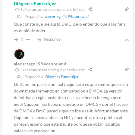
Diógenes Pantarújez
8 años han pasado desde que se escribió esto
Responde a
alecartago1994osoreland
Que conste que me gustó DmC, pero entiendo que a los fans
os debió de doler.
Responder
0
alecartago1994osoreland
8 años han pasado desde que se escribió esto
Responde a
Diógenes Pantarújez
DmC no me parece un mal juego pero es que vamos que es un
downgrade tremendo en comparación a DMC4. La versión
definitiva arregla bastantes cosas y de hecho la tengo pero
igual Capcom nos habia prometido un DMC5 y por el fracaso
de DMC4 y DmC parecia que no iba a salir. Afortunadamente
Capcom relanzó ambos en HD y encontraron su publico al
parecer, espero que este triunfe porque se notan los altos
valores de producción.