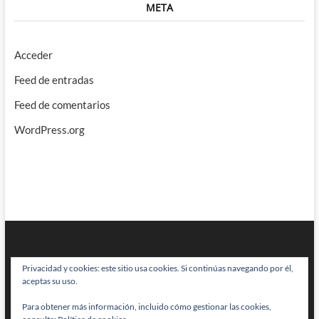
META
Acceder
Feed de entradas
Feed de comentarios
WordPress.org
Privacidad y cookies: este sitio usa cookies. Si continúas navegando por él,
aceptas su uso.
Para obtener más información, incluido cómo gestionar las cookies,
BRAINSTOMPING
| Diseñado por:
Theme Freesia
|
WordPress
| © Todos