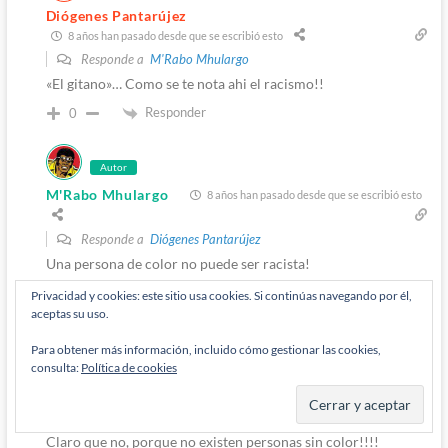
Diógenes Pantarújez
8 años han pasado desde que se escribió esto
Responde a
M'Rabo Mhulargo
«El gitano»… Como se te nota ahi el racismo!!
Responder
0
Autor
M'Rabo Mhulargo
8 años han pasado desde que se escribió esto
Responde a
Diógenes Pantarújez
Una persona de color no puede ser racista!
Responder
0
Privacidad y cookies: este sitio usa cookies. Si continúas navegando por él,
aceptas su uso.
Admin
Para obtener más información, incluido cómo gestionar las cookies,
consulta:
Política de cookies
Diógenes Pantarújez
8 años han pasado desde que se escribió esto
Responde a
M'Rabo Mhulargo
Claro que no, porque no existen personas sin color!!!!