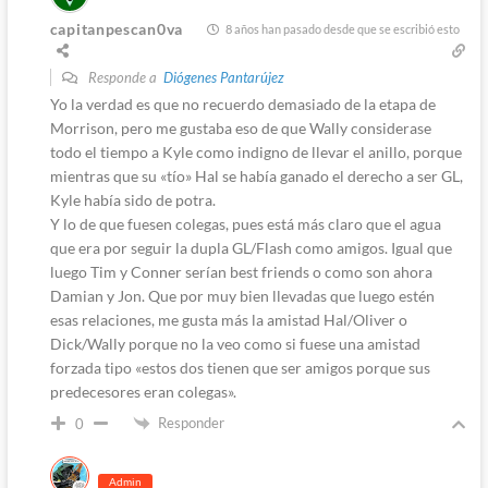
capitanpescan0va
8 años han pasado desde que se escribió esto
Responde a
Diógenes Pantarújez
Yo la verdad es que no recuerdo demasiado de la etapa de
Morrison, pero me gustaba eso de que Wally considerase
todo el tiempo a Kyle como indigno de llevar el anillo, porque
mientras que su «tío» Hal se había ganado el derecho a ser GL,
Kyle había sido de potra.
Y lo de que fuesen colegas, pues está más claro que el agua
que era por seguir la dupla GL/Flash como amigos. Igual que
luego Tim y Conner serían best friends o como son ahora
Damian y Jon. Que por muy bien llevadas que luego estén
esas relaciones, me gusta más la amistad Hal/Oliver o
Dick/Wally porque no la veo como si fuese una amistad
forzada tipo «estos dos tienen que ser amigos porque sus
predecesores eran colegas».
Responder
0
Admin