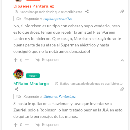
Diógenes Pantarújez
8 años han pasado desde que se escribió esto
Responde a
capitanpescan0va
No, si Morrison es un tipo con cabeza y supo venderlo, pero
es lo que dices, tenían que repetir la amistad Flash/Green
Lantern y lo hicieron. Que carajo, Morrison se tragó durante
buena parte de su etapa al Superman eléctrico y hasta
consiguió que no lo notáramos demasiado!
Responder
0
Autor
M'Rabo Mhulargo
8 años han pasado desde que se escribió esto
Responde a
Diógenes Pantarújez
Si hasta le quitaron a Hawkman y tuvo que inventarse a
Zauriel, solo a Robinson lo han tratado peor en la JLA en esto
de quitarle personajes de las manos.
Responder
0