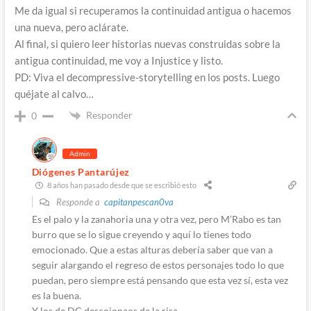
Me da igual si recuperamos la continuidad antigua o hacemos
una nueva, pero aclárate.
Al final, si quiero leer historias nuevas construidas sobre la
antigua continuidad, me voy a Injustice y listo.
PD: Viva el decompressive-storytelling en los posts. Luego
quéjate al calvo…
Responder
0
Admin
Diógenes Pantarújez
8 años han pasado desde que se escribió esto
Responde a
capitanpescan0va
Es el palo y la zanahoria una y otra vez, pero M’Rabo es tan
burro que se lo sigue creyendo y aquí lo tienes todo
emocionado. Que a estas alturas debería saber que van a
seguir alargando el regreso de estos personajes todo lo que
puedan, pero siempre está pensando que esta vez sí, esta vez
es la buena.
Y los de DC descojonaos de la risa…