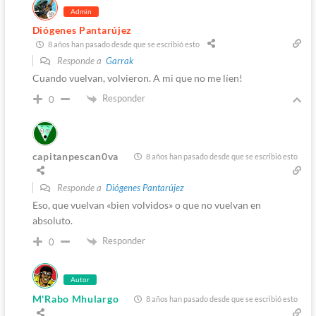
Admin
Diógenes Pantarújez
8 años han pasado desde que se escribió esto
Responde a
Garrak
Cuando vuelvan, volvieron. A mi que no me líen!
Responder
0
capitanpescan0va
8 años han pasado desde que se escribió esto
Responde a
Diógenes Pantarújez
Eso, que vuelvan «bien volvidos» o que no vuelvan en
absoluto.
Responder
0
Autor
M'Rabo Mhulargo
8 años han pasado desde que se escribió esto