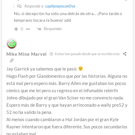
Responde a
capitanpescan0va
No, si decepción ha sido una detrás de otra… ¡Pero tarde o
temprano tocara la buena! xdd
Responder
0
Mike Mine Marvel
8 años han pasado desde que se escribió esto
Jay Garrick ya sabemos que le pasó.
Hago Flash por Giandomenico que por las historias. Alguna no
está mal pero espero más. Barry Allen me gustaban los pocos
cómics que me leí pero su regreso en el infumable rebirth
Johns dibujado por el gran Van Sciser no me convencio nada.
Espero más de Barry y que hayan arrinconado a wally pre52 y
52 no ha valido la pena.
Al menos cuando cambiaron a Hal Jordan por el gran Kyle
Rayner intentaron que fuera diferente. Sus pocos secundarios
no estaban mal.