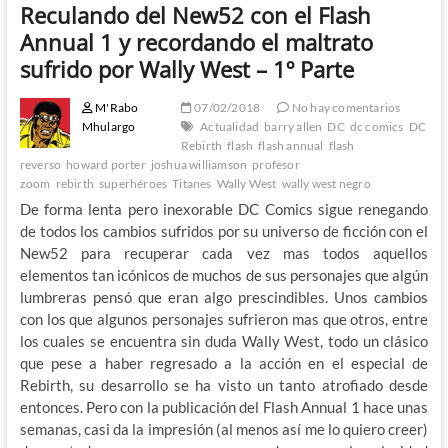
Reculando del New52 con el Flash
Annual 1 y recordando el maltrato
sufrido por Wally West – 1º Parte
M'Rabo
07/02/2018
No hay comentarios
Mhulargo
Actualidad
barry allen
DC
dc comics
DC
Rebirth
flash
flash annual
flash
reverso
howard porter
joshua williamson
profesor
zoom
rebirth
superhéroes
Titanes
Wally West
wally west negro
De forma lenta pero inexorable DC Comics sigue renegando
de todos los cambios sufridos por su universo de ficción con el
New52 para recuperar cada vez mas todos aquellos
elementos tan icónicos de muchos de sus personajes que algún
lumbreras pensó que eran algo prescindibles. Unos cambios
con los que algunos personajes sufrieron mas que otros, entre
los cuales se encuentra sin duda Wally West, todo un clásico
que pese a haber regresado a la acción en el especial de
Rebirth, su desarrollo se ha visto un tanto atrofiado desde
entonces. Pero con la publicación del Flash Annual 1 hace unas
semanas, casi da la impresión (al menos así me lo quiero creer)