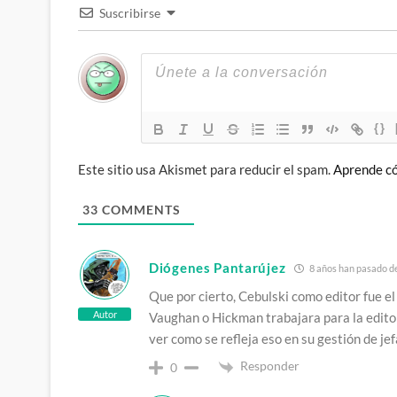
Suscribirse
{}
Este sitio usa Akismet para reducir el spam.
Aprende có
33
COMMENTS
Diógenes Pantarújez
8 años han pasado de
Que por cierto, Cebulski como editor fue 
Autor
Vaughan o Hickman trabajara para la editor
ver como se refleja eso en su gestión de jef
Responder
0