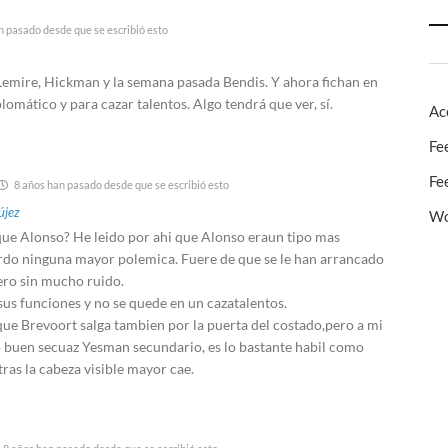
n pasado desde que se escribió esto
 Lemire, Hickman y la semana pasada Bendis. Y ahora fichan en
lomático y para cazar talentos. Algo tendrá que ver, sí.
Ac
Fe
Fe
8 años han pasado desde que se escribió esto
újez
Wo
que Alonso? He leido por ahi que Alonso eraun tipo mas
rdo ninguna mayor polemica. Fuere de que se le han arrancado
ero sin mucho ruido.
sus funciones y no se quede en un cazatalentos.
que Brevoort salga tambien por la puerta del costado,pero a mi
buen secuaz Yesman secundario, es lo bastante habil como
ras la cabeza visible mayor cae.