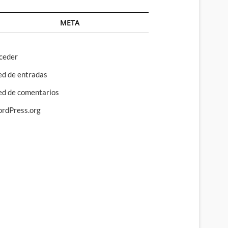
META
ceder
ed de entradas
ed de comentarios
rdPress.org