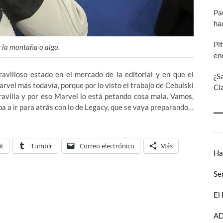
Pa
ha
Pi
e la montaña o algo.
en
avilloso estado en el mercado de la editorial y en que el
¿S
arvel más todavía, porque por lo visto el trabajo de Cebulski
Cl
ravilla y por eso Marvel lo está petando cosa mala. Vamos,
iba a ir para atrás con lo de Legacy, que se vaya preparando…
it
Tumblr
Correo electrónico
Más
Ha
Se
El
AD