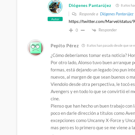
Diógenes Pantarújez
8 años ha
Responde a
Diógenes Pantarújez
Autor
https://twitter.com/Marvel/statu
Responder
0
Pepito Pérez
8 años han pasado desde que se e
¿Cómo deberíamos tomar esta noticia? Hon
Por otro lado, Alonso tuvo buen arranque p
formas, está dejando un legado (no pun in
nuevos, al margen de que sean buenos o ma
Viendolo desde otra perspectiva, le tocó 
Avengers y en todo lo que se convirtió el m
cine.
Pienso que han hecho un buen trabajo con l
poco en darle dirección a títulos como Av
excepciones como Uncanny X-Force y Unca
mas pero es lo primero que se me viene a l