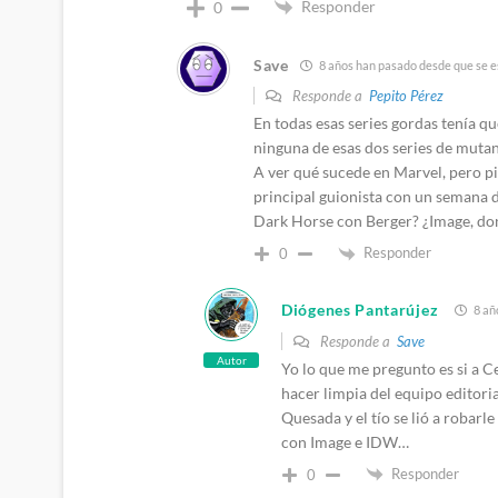
Responder
0
Save
8 años han pasado desde que se es
Responde a
Pepito Pérez
En todas esas series gordas tenía que
ninguna de esas dos series de mutante
A ver qué sucede en Marvel, pero pin
principal guionista con un semana d
Dark Horse con Berger? ¿Image, don
Responder
0
Diógenes Pantarújez
8 añ
Responde a
Save
Autor
Yo lo que me pregunto es si a C
hacer limpia del equipo editoria
Quesada y el tío se lió a robarl
con Image e IDW…
Responder
0