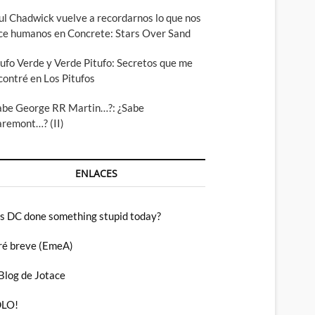
ul Chadwick vuelve a recordarnos lo que nos
ce humanos en Concrete: Stars Over Sand
tufo Verde y Verde Pitufo: Secretos que me
contré en Los Pitufos
abe George RR Martin…?: ¿Sabe
aremont…? (II)
ENLACES
s DC done something stupid today?
ré breve (EmeA)
 Blog de Jotace
LO!