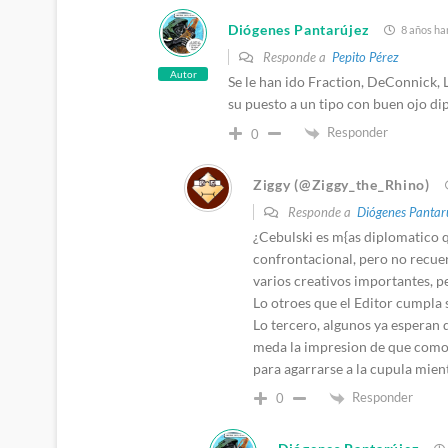
Diógenes Pantarújez
8 años ha
Responde a
Pepito Pérez
Autor
Se le han ido Fraction, DeConnick,
su puesto a un tipo con buen ojo dip
Responder
0
Ziggy (@Ziggy_the_Rhino)
Responde a
Diógenes Pantar
¿Cebulski es m{as diplomatico 
confrontacional, pero no recue
varios creativos importantes, p
Lo otroes que el Editor cumpla 
Lo tercero, algunos ya esperan 
meda la impresion de que como 
para agarrarse a la cupula mient
Responder
0