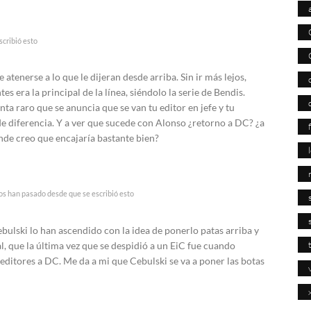
cribió esto
 atenerse a lo que le dijeran desde arriba. Sin ir más lejos,
s era la principal de la línea, siéndolo la serie de Bendis.
ta raro que se anuncia que se van tu editor en jefe y tu
e diferencia. Y a ver que sucede con Alonso ¿retorno a DC? ¿a
de creo que encajaría bastante bien?
os han pasado desde que se escribió esto
ebulski lo han ascendido con la idea de ponerlo patas arriba y
l, que la última vez que se despidió a un EiC fue cuando
e editores a DC. Me da a mi que Cebulski se va a poner las botas