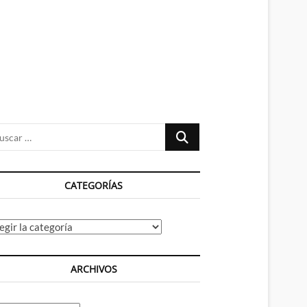
n
ú
Buscar
…
CATEGORÍAS
tegorías
ARCHIVOS