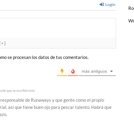
Login
Ro
Wo
[+]
mo se procesan los datos de tus comentarios.
más antiguos
sde que se escribió esto
el responsable de Runaways y que gente como el propio
ial, así que tiene buen ojo para pescar talento. Habrá que
azo.