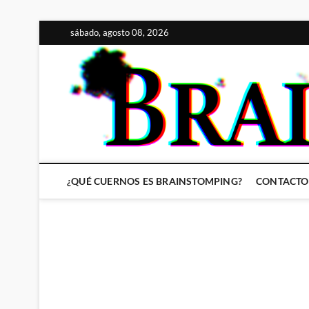
Saltar
sábado, agosto 08, 2026
al
contenido
¿QUÉ CUERNOS ES BRAINSTOMPING?
CONTACTO