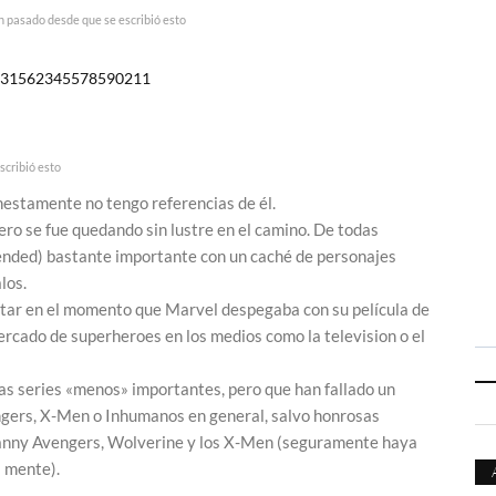
n pasado desde que se escribió esto
s/931562345578590211
scribió esto
estamente no tengo referencias de él.
ero se fue quedando sin lustre en el camino. De todas
tended) bastante importante con un caché de personajes
los.
estar en el momento que Marvel despegaba con su película de
ercado de superheroes en los medios como la television o el
as series «menos» importantes, pero que han fallado un
engers, X-Men o Inhumanos en general, salvo honrosas
nny Avengers, Wolverine y los X-Men (seguramente haya
a mente).