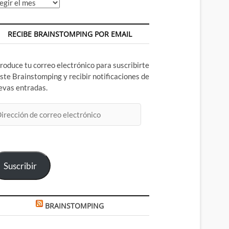
chivos
RECIBE BRAINSTOMPING POR EMAIL
troduce tu correo electrónico para suscribirte
este Brainstomping y recibir notificaciones de
evas entradas.
rección
rreo
ectrónico
Suscribir
BRAINSTOMPING