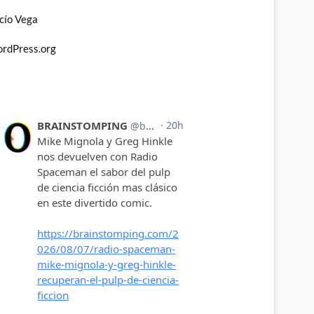
cío Vega
rdPress.org