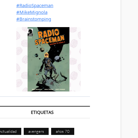
ETIQUETAS
Actualidad
avengers
años 70