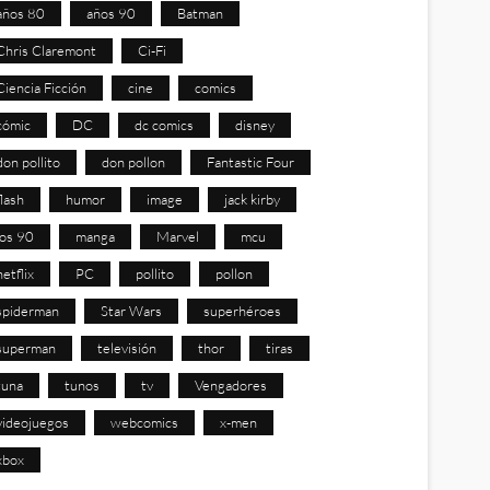
años 80
años 90
Batman
Chris Claremont
Ci-Fi
Ciencia Ficción
cine
comics
cómic
DC
dc comics
disney
don pollito
don pollon
Fantastic Four
flash
humor
image
jack kirby
los 90
manga
Marvel
mcu
netflix
PC
pollito
pollon
spiderman
Star Wars
superhéroes
superman
televisión
thor
tiras
tuna
tunos
tv
Vengadores
videojuegos
webcomics
x-men
xbox