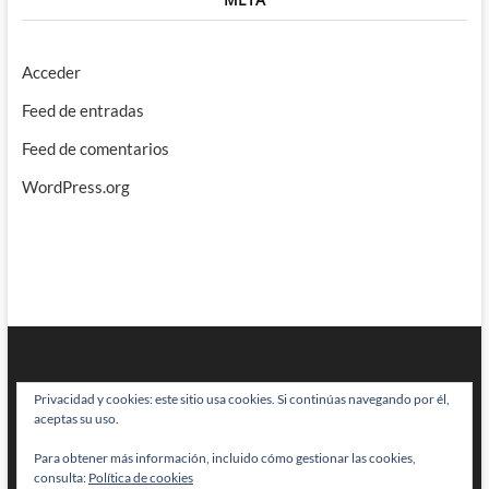
Acceder
Feed de entradas
Feed de comentarios
WordPress.org
Privacidad y cookies: este sitio usa cookies. Si continúas navegando por él,
aceptas su uso.
Para obtener más información, incluido cómo gestionar las cookies,
BRAINSTOMPING
| Diseñado por:
Theme Freesia
|
WordPress
| © Todos
consulta:
Política de cookies
los derechos reservados