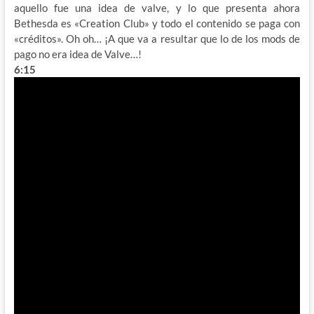
aquello fue una idea de valve, y lo que presenta ahora
Bethesda es «Creation Club» y todo el contenido se paga con
«créditos». Oh oh… ¡A que va a resultar que lo de los mods de
pago no era idea de Valve…!
6:15