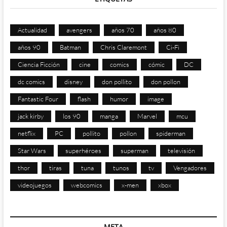
Actualidad
avengers
años 70
años 80
años 90
Batman
Chris Claremont
Ci-Fi
Ciencia Ficción
cine
comics
cómic
DC
dc comics
disney
don pollito
don pollon
Fantastic Four
flash
humor
image
jack kirby
los 90
manga
Marvel
mcu
netflix
PC
pollito
pollon
spiderman
Star Wars
superhéroes
superman
televisión
thor
tiras
tuna
tunos
tv
Vengadores
videojuegos
webcomics
x-men
xbox
META