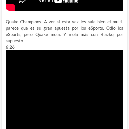
Quake Champions. A ver si esta vez les sale bien el multi,
parece que es su gran apuesta por los eSports. Odio los
eSports, pero Quake mola. Y mola más con Blazko, por
supuesto.
6:26