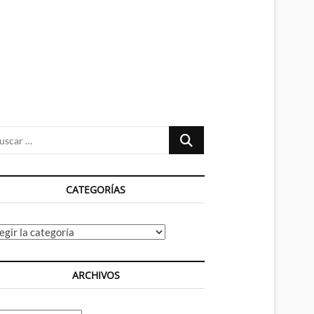
n
ú
Buscar
…
CATEGORÍAS
tegorías
ARCHIVOS