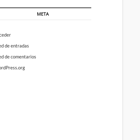
META
ceder
ed de entradas
ed de comentarios
rdPress.org