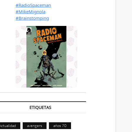
ETIQUETAS
Actualidad
avengers
años 70