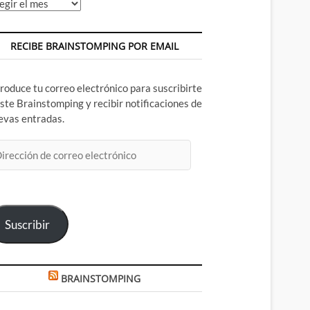
chivos
RECIBE BRAINSTOMPING POR EMAIL
troduce tu correo electrónico para suscribirte
este Brainstomping y recibir notificaciones de
evas entradas.
rección
rreo
ectrónico
Suscribir
BRAINSTOMPING