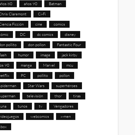
años 80
años 90
Batman
Chris Claremont
Ci-Fi
Ciencia Ficción
cine
comics
cómic
DC
dc comics
disney
don pollito
don pollon
Fantastic Four
flash
humor
image
jack kirby
los 90
manga
Marvel
mcu
netflix
PC
pollito
pollon
spiderman
Star Wars
superhéroes
superman
televisión
thor
tiras
tuna
tunos
tv
Vengadores
videojuegos
webcomics
x-men
xbox