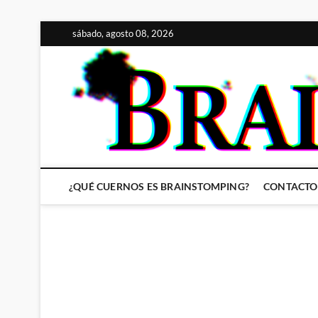
Saltar
sábado, agosto 08, 2026
al
contenido
¿QUÉ CUERNOS ES BRAINSTOMPING?
CONTACTO