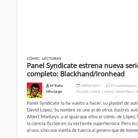
CÓMIC
LECTURAS
Panel Syndicate estrena nueva seri
completo: Blackhand/Ironhead
M'Rabo
28/04/2017
17 comentarios
Mhulargo
Ficción
cómic
comics
david lópez
Panel Syndicate lo ha vuelto a hacer, su plantel de au
David López. Su nombre se une al de otros ilustres a
Albert Monteys, y al igual que ellos el cómic. de López
la ciencia-ficción en su vertiente superheroica. Pero l
al uso, sino una vuelta de tuerca al genero que de mome