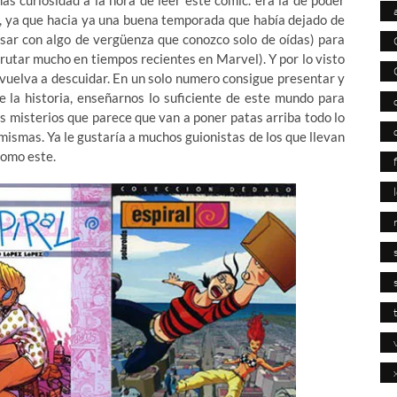
as curiosidad a la hora de leer este cómic. era la de poder
o, ya que hacia ya una buena temporada que había dejado de
esar con algo de vergüenza que conozco solo de oídas) para
frutar mucho en tiempos recientes en Marvel). Y por lo visto
 vuelva a descuidar. En un solo numero consigue presentar y
de la historia, enseñarnos lo suficiente de este mundo para
 misterios que parece que van a poner patas arriba todo lo
mismas. Ya le gustaría a muchos guionistas de los que llevan
como este.