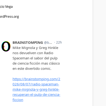
cío Vega
rdPress.org