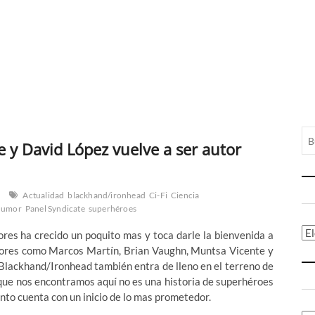
e y David López vuelve a ser autor
Actualidad
blackhand/ironhead
Ci-Fi
Ciencia
humor
Panel Syndicate
superhéroes
Ca
tores ha crecido un poquito mas y toca darle la bienvenida a
utores como Marcos Martín, Brian Vaughn, Muntsa Vicente y
, Blackhand/Ironhead también entra de lleno en el terreno de
o que nos encontramos aquí no es una historia de superhéroes
nto cuenta con un inicio de lo mas prometedor.