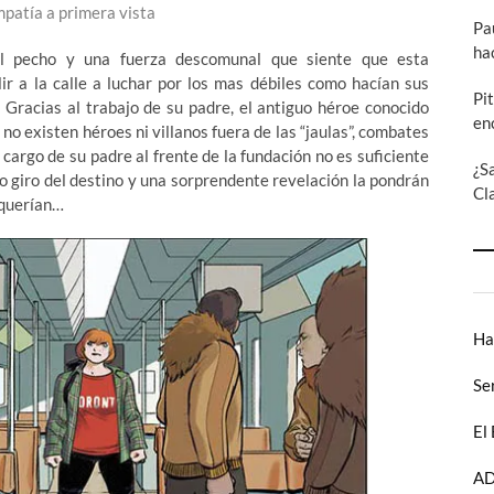
mpatía a primera vista
Pa
ha
l pecho y una fuerza descomunal que siente que esta
lir a la calle a luchar por los mas débiles como hacían sus
Pi
Gracias al trabajo de su padre, el antiguo héroe conocido
en
no existen héroes ni villanos fuera de las “jaulas”, combates
cargo de su padre al frente de la fundación no es suficiente
¿S
co giro del destino y una sorprendente revelación la pondrán
Cl
 querían…
Ha
Se
El
AD