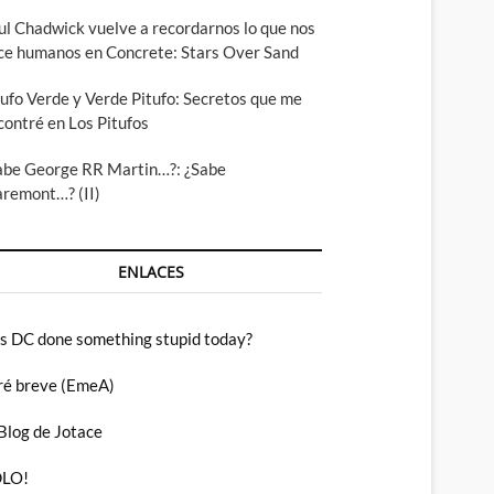
ul Chadwick vuelve a recordarnos lo que nos
ce humanos en Concrete: Stars Over Sand
tufo Verde y Verde Pitufo: Secretos que me
contré en Los Pitufos
abe George RR Martin…?: ¿Sabe
aremont…? (II)
ENLACES
s DC done something stupid today?
ré breve (EmeA)
 Blog de Jotace
LO!