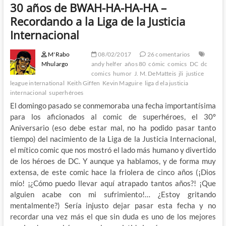
30 años de BWAH-HA-HA-HA –
Recordando a la Liga de la Justicia
Internacional
M'Rabo
08/02/2017
26 comentarios
Mhulargo
andy helfer
años 80
cómic
comics
DC
dc
comics
humor
J. M. DeMatteis
jli
justice
league international
Keith Giffen
Kevin Maguire
liga d ela justicia
internacional
superhéroes
El domingo pasado se conmemoraba una fecha importantísima
para los aficionados al comic de superhéroes, el 30º
Aniversario (eso debe estar mal, no ha podido pasar tanto
tiempo) del nacimiento de la Liga de la Justicia Internacional,
el mítico comic que nos mostró el lado más humano y divertido
de los héroes de DC. Y aunque ya hablamos, y de forma muy
extensa, de este comic hace la friolera de cinco años (¡Dios
mío! ¡¿Cómo puedo llevar aquí atrapado tantos años?! ¡Que
alguien acabe con mi sufrimiento!… ¿Estoy gritando
mentalmente?) Sería injusto dejar pasar esta fecha y no
recordar una vez más el que sin duda es uno de los mejores