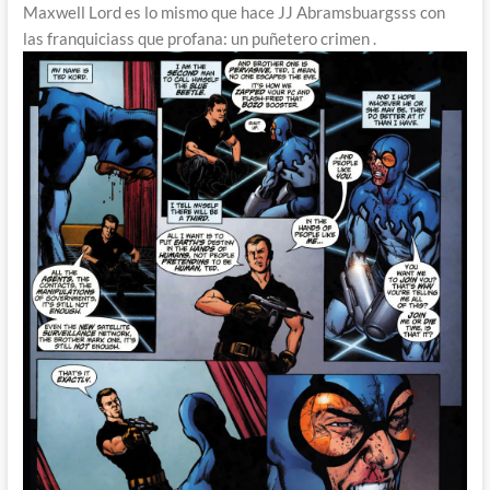
Maxwell Lord es lo mismo que hace JJ Abramsbuargsss con
las franquiciass que profana: un puñetero crimen .