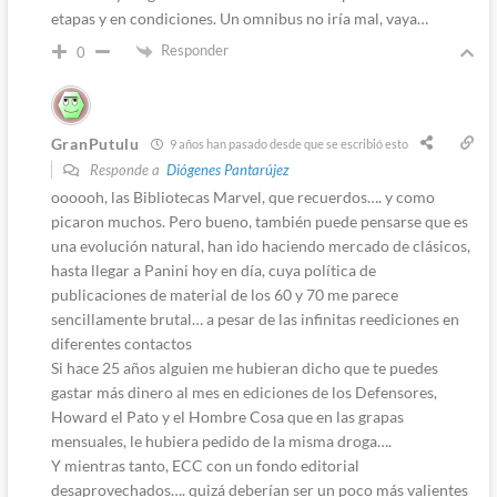
etapas y en condiciones. Un omnibus no iría mal, vaya…
Responder
0
GranPutulu
9 años han pasado desde que se escribió esto
Responde a
Diógenes Pantarújez
oooooh, las Bibliotecas Marvel, que recuerdos…. y como
picaron muchos. Pero bueno, también puede pensarse que es
una evolución natural, han ido haciendo mercado de clásicos,
hasta llegar a Panini hoy en día, cuya política de
publicaciones de material de los 60 y 70 me parece
sencillamente brutal… a pesar de las infinitas reediciones en
diferentes contactos
Si hace 25 años alguien me hubieran dicho que te puedes
gastar más dinero al mes en ediciones de los Defensores,
Howard el Pato y el Hombre Cosa que en las grapas
mensuales, le hubiera pedido de la misma droga….
Y mientras tanto, ECC con un fondo editorial
desaprovechados…. quizá deberían ser un poco más valientes