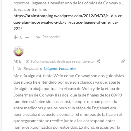
nosotros llegamos a reseñar uno de los cómics de Conway y…
Juzga por ti mismo:
https://brainstomping.wordpress.com/2012/04/02/el-dia-en-
que-alan-moore-salvo-a-dc-vii-justice-league-of-america-
222/
Responder
0
Miki
9 años han pasado desde que se escribió esto
Responde a
Diógenes Pantarújez
Me olía algo así, tanto Wein como Conway son dos guionistas
que nunca he entendido por qué son clásicos ya que, aparte
de algún trabajo puntual en el caso de Wein y de la etapa de
Spiderman de Conway (las dos, que la de finales de los 80/90
también está bien sin pasarnos), siempre me han parecido
entre mediocres y malos pero si la etapa de Englehart era
buena estaba dispuesto a comprar el ómnibus de la liga en el
que seguramente se reedite junto a los correspondientes
números guionizados por estos dos. Lo dicho, gracias por la