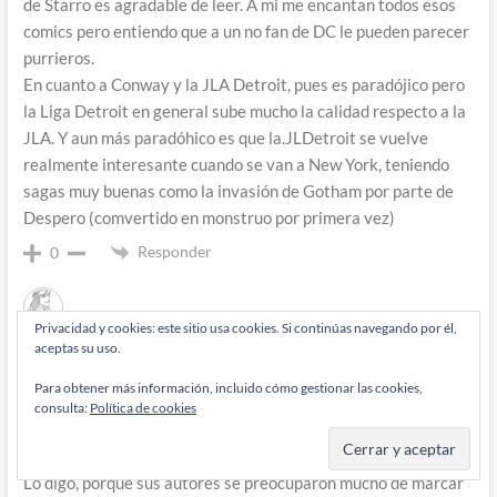
de Starro es agradable de leer. A mi me encantan todos esos
comics pero entiendo que a un no fan de DC le pueden parecer
purrieros.
En cuanto a Conway y la JLA Detroit, pues es paradójico pero
la Liga Detroit en general sube mucho la calidad respecto a la
JLA. Y aun más paradóhico es que la.JLDetroit se vuelve
realmente interesante cuando se van a New York, teniendo
sagas muy buenas como la invasión de Gotham por parte de
Despero (comvertido en monstruo por primera vez)
Responder
0
Privacidad y cookies: este sitio usa cookies. Si continúas navegando por él,
zatannasay
9 años han pasado desde que se escribió esto
aceptas su uso.
Grandísimo cómic. La gente que se quejaba de que este cómic
Para obtener más información, incluido cómo gestionar las cookies,
mancillaba a sus personajes míticos, o no se leyeron los
consulta:
Política de cookies
cómics de la LJA anteriores, o no se leyeron los de esta
encarnación.
Lo digo, porque sus autores se preocuparon mucho de marcar