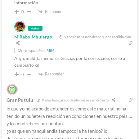
información.
Responder
0
Autor
M'Rabo Mhulargo
9 años han pasado desde que se escribió esto
Responde a
Miki
Argh, maldita memoria. Gracias por la corrección, corro a
cambiarlo xd
Responder
0
GranPutulu
9 años han pasado desde que se escribió esto
lo que yo no acabo de entender es como este material no ha
tenido un puñetera reedición en condiciones en nuestro pais….
y los minitebeos no cuentan
¿o es que en Yanquilandia tampoco la ha tenido? lo
desconozco, pero no me extrañaría tampoco visto lo visto….