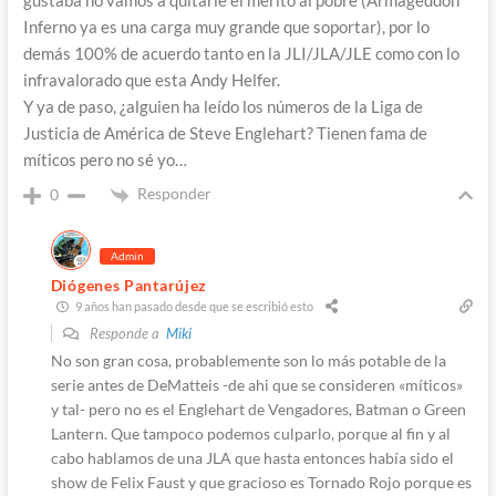
gustaba no vamos a quitarle el mérito al pobre (Armageddon
Inferno ya es una carga muy grande que soportar), por lo
demás 100% de acuerdo tanto en la JLI/JLA/JLE como con lo
infravalorado que esta Andy Helfer.
Y ya de paso, ¿alguien ha leído los números de la Liga de
Justicia de América de Steve Englehart? Tienen fama de
míticos pero no sé yo…
Responder
0
Admin
Diógenes Pantarújez
9 años han pasado desde que se escribió esto
Responde a
Miki
No son gran cosa, probablemente son lo más potable de la
serie antes de DeMatteis -de ahi que se consideren «míticos»
y tal- pero no es el Englehart de Vengadores, Batman o Green
Lantern. Que tampoco podemos culparlo, porque al fin y al
cabo hablamos de una JLA que hasta entonces había sido el
show de Felix Faust y que gracioso es Tornado Rojo porque es