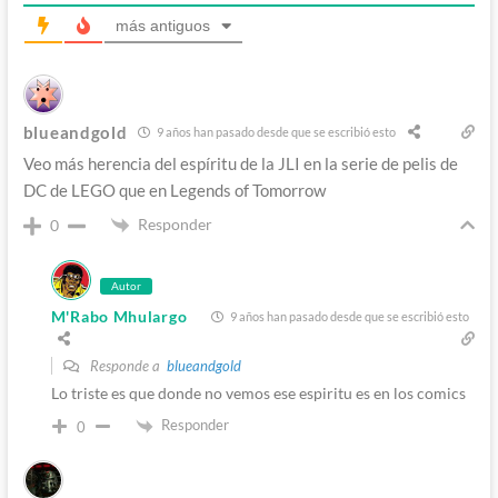
más antiguos
blueandgold
9 años han pasado desde que se escribió esto
Veo más herencia del espíritu de la JLI en la serie de pelis de
DC de LEGO que en Legends of Tomorrow
Responder
0
Autor
M'Rabo Mhulargo
9 años han pasado desde que se escribió esto
Responde a
blueandgold
Lo triste es que donde no vemos ese espiritu es en los comics
Responder
0