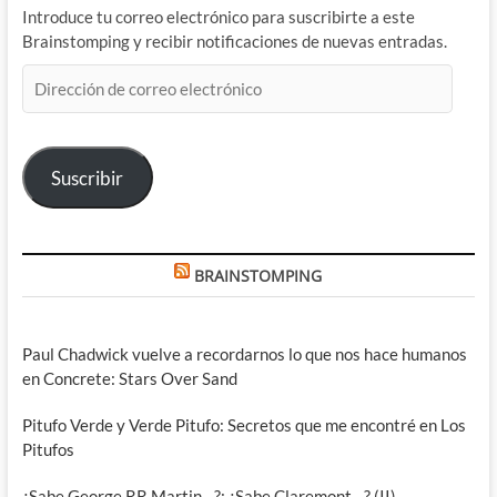
Introduce tu correo electrónico para suscribirte a este
Brainstomping y recibir notificaciones de nuevas entradas.
Dirección
de
correo
electrónico
Suscribir
BRAINSTOMPING
Paul Chadwick vuelve a recordarnos lo que nos hace humanos
en Concrete: Stars Over Sand
Pitufo Verde y Verde Pitufo: Secretos que me encontré en Los
Pitufos
¿Sabe George RR Martin…?: ¿Sabe Claremont…? (II)