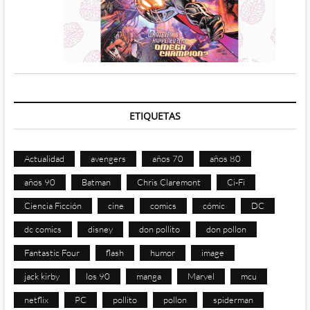
ETIQUETAS
Actualidad
avengers
años 70
años 80
años 90
Batman
Chris Claremont
Ci-Fi
Ciencia Ficción
cine
comics
cómic
DC
dc comics
disney
don pollito
don pollon
Fantastic Four
flash
humor
image
jack kirby
los 90
manga
Marvel
mcu
netflix
PC
pollito
pollon
spiderman