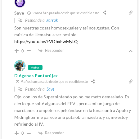
Save
9 años han pasado desde que se escribió esto
Responde a
garrak
Son nuestras cosas homosexuales y así nos gustan. Con
música de Uematsu a ser posible.
https://youtu.be/FVDbxFwMyLQ
Responder
0
Autor
Diógenes Pantarújez
9 años han pasado desde que se escribió esto
Responde a
Save
Ojo, con los de Supernintendo yo no me meto demasiado. Es
cierto que solté algunas del FFVI, pero a mí un juego de
marcianos trompeteros peleándose en la luna contra Apolo y
Midnighter me parece una puta obra maestra, y sí, me estoy
refiriendo al IV.
Responder
0