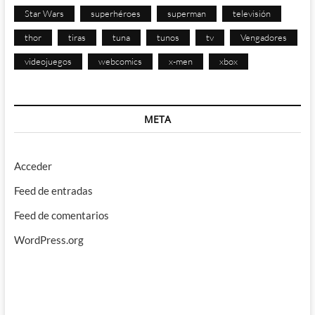
Star Wars
superhéroes
superman
televisión
thor
tiras
tuna
tunos
tv
Vengadores
videojuegos
webcomics
x-men
xbox
META
Acceder
Feed de entradas
Feed de comentarios
WordPress.org