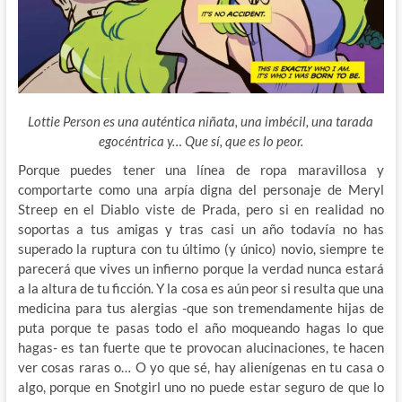
Lottie Person es una auténtica niñata, una imbécil, una tarada
egocéntrica y… Que sí, que es lo peor.
Porque puedes tener una línea de ropa maravillosa y
comportarte como una arpía digna del personaje de Meryl
Streep en el Diablo viste de Prada, pero si en realidad no
soportas a tus amigas y tras casi un año todavía no has
superado la ruptura con tu último (y único) novio, siempre te
parecerá que vives un infierno porque la verdad nunca estará
a la altura de tu ficción. Y la cosa es aún peor si resulta que una
medicina para tus alergias -que son tremendamente hijas de
puta porque te pasas todo el año moqueando hagas lo que
hagas- es tan fuerte que te provocan alucinaciones, te hacen
ver cosas raras o… O yo que sé, hay alienígenas en tu casa o
algo, porque en Snotgirl uno no puede estar seguro de que lo