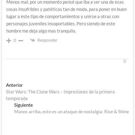
Menos mal, por un momento pensé que iba a ser una de esas
cosas insufribles y patéticas tan de moda, para poner en buen
lugar a este tipo de comportamientos y unirse a otras con
personajes juveniles insoportables. Pero siendo de este
hombre me deja algo mas tranquilo.
Responder
0
Navegación
Entrada
Anterior
anterior:
Star Wars: The Clone Wars – Impresiones de la primera
de
temporada
entradas
Entrada
Siguiente
siguiente:
Manos arriba, esto es un ataque de nostalgia: Rise & Shine