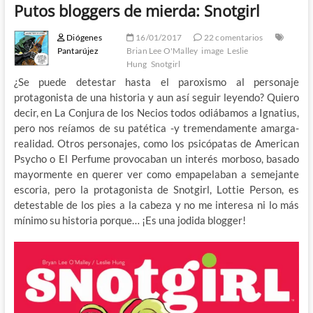
Putos bloggers de mierda: Snotgirl
Diógenes
16/01/2017
22 comentarios
Pantarújez
Brian Lee O'Malley
image
Leslie
Hung
Snotgirl
¿Se puede detestar hasta el paroxismo al personaje
protagonista de una historia y aun así seguir leyendo? Quiero
decir, en La Conjura de los Necios todos odiábamos a Ignatius,
pero nos reíamos de su patética -y tremendamente amarga-
realidad. Otros personajes, como los psicópatas de American
Psycho o El Perfume provocaban un interés morboso, basado
mayormente en querer ver como empapelaban a semejante
escoria, pero la protagonista de Snotgirl, Lottie Person, es
detestable de los pies a la cabeza y no me interesa ni lo más
mínimo su historia porque… ¡Es una jodida blogger!