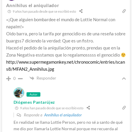
Annihilus el aniquilador
9 años han pasado desde que se escribió esto
«¡Que alguien bombardee el mundo de Lottie Normal con
napalm!»
Oido barra, pero la tarifa por genocidio es de una reseña sobre
buargss7 diciendo la verdad: Que es un fistro.
Haced el pedido de la aniquilación pronto, prendas que en la
Zona Negativa esstamos que lo regalamosssss el genocidio
http://www.supermegamonkey.net/chronocomic/entries/scan
s8/MFAN2_Annihilus.jpg
Responder
0
Autor
Diógenes Pantarújez
9 años han pasado desde que se escribió esto
Responde a
Annihilus el aniquilador
En realidad se llama Lottie Person, pero no sé a santo de qué
me dio por llamarla Lottie Normal porque me recuerda al