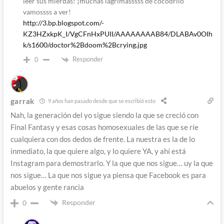
leer sus mierdas! ¡muchas lágrimasssss de cocodrilo
vamossss a ver!
http://3.bp.blogspot.com/-
KZ3HZxkpK_I/VgCFnHxPUII/AAAAAAAAB84/DLABAv0OIh
k/s1600/doctor%2Bdoom%2Bcrying.jpg
Responder
0
garrak
9 años han pasado desde que se escribió esto
Nah, la generación del yo sigue siendo la que se creció con
Final Fantasy y esas cosas homosexuales de las que se ríe
cualquiera con dos dedos de frente. La nuestra es la de lo
inmediato, la que quiere algo, y lo quiere YA, y ahí está
Instagram para demostrarlo. Y la que que nos sigue… uy la que
nos sigue… La que nos sigue ya piensa que Facebook es para
abuelos y gente rancia
Responder
0