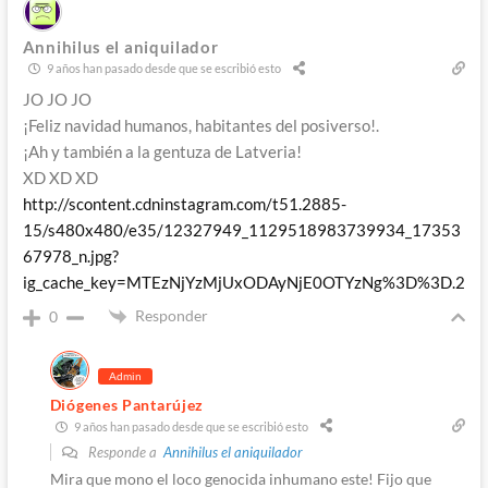
Annihilus el aniquilador
9 años han pasado desde que se escribió esto
JO JO JO
¡Feliz navidad humanos, habitantes del posiverso!.
¡Ah y también a la gentuza de Latveria!
XD XD XD
http://scontent.cdninstagram.com/t51.2885-
15/s480x480/e35/12327949_1129518983739934_17353
67978_n.jpg?
ig_cache_key=MTEzNjYzMjUxODAyNjE0OTYzNg%3D%3D.2
Responder
0
Admin
Diógenes Pantarújez
9 años han pasado desde que se escribió esto
Responde a
Annihilus el aniquilador
Mira que mono el loco genocida inhumano este! Fijo que