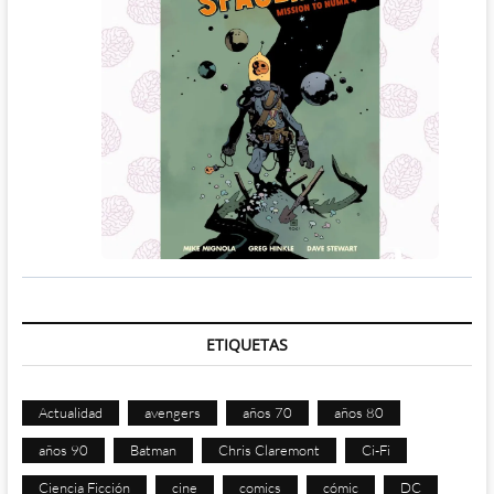
ETIQUETAS
Actualidad
avengers
años 70
años 80
años 90
Batman
Chris Claremont
Ci-Fi
Ciencia Ficción
cine
comics
cómic
DC