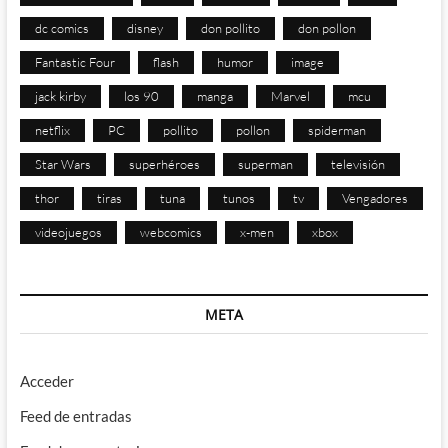
dc comics
disney
don pollito
don pollon
Fantastic Four
flash
humor
image
jack kirby
los 90
manga
Marvel
mcu
netflix
PC
pollito
pollon
spiderman
Star Wars
superhéroes
superman
televisión
thor
tiras
tuna
tunos
tv
Vengadores
videojuegos
webcomics
x-men
xbox
META
Acceder
Feed de entradas