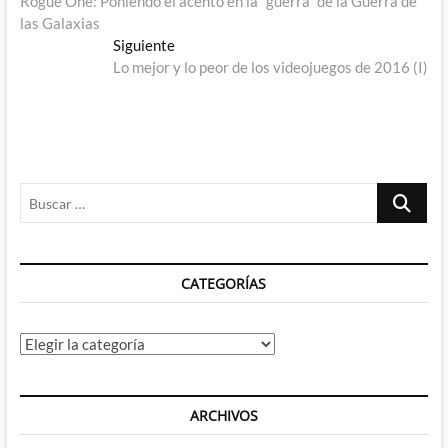
anterior:
Rogue One: Poniendo el acento en la “guerra” de la Guerra de
de
las Galaxias
entradas
Entrada
Siguiente
siguiente:
Lo mejor y lo peor de los videojuegos de 2016 (I)
Buscar
…
CATEGORÍAS
Categorías
ARCHIVOS