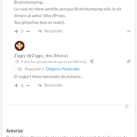
Brainstomping…
Lo cual no tiene sentido porque Brainstomping sólo le da
dinero al señor WordPress.
Soy gilipollas (eso es malo).
Responder
0
Ziggy (@Ziggy_the_Rhino)
9 años han pasado desde que se escribió esto
Responde a
Diógenes Pantarújez
El yogurt tiene benzoato de potasio…
Responder
0
Navegación
Entrada
Anterior