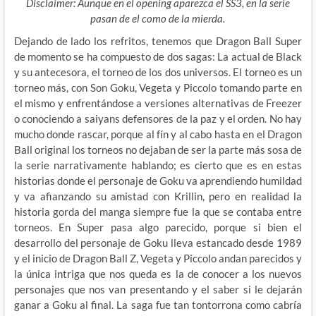
Disclaimer: Aunque en el opening aparezca el SS3, en la serie
pasan de el como de la mierda.
Dejando de lado los refritos, tenemos que Dragon Ball Super
de momento se ha compuesto de dos sagas: La actual de Black
y su antecesora, el torneo de los dos universos. El torneo es un
torneo más, con Son Goku, Vegeta y Piccolo tomando parte en
el mismo y enfrentándose a versiones alternativas de Freezer
o conociendo a saiyans defensores de la paz y el orden. No hay
mucho donde rascar, porque al fín y al
cabo hasta en el Dragon
Ball original los torneos no dejaban de ser la parte más sosa de
la serie narrativamente hablando; es cierto que es en estas
historias donde el personaje de Goku va aprendiendo humildad
y va afianzando su amistad con Krillin, pero en realidad la
historia gorda del manga siempre fue la que se contaba entre
torneos. En Super pasa algo parecido, porque si bien el
desarrollo del personaje de Goku lleva estancado desde 1989
y el inicio de Dragon Ball Z, Vegeta y Piccolo andan parecidos y
la única intriga que nos queda es la de conocer a los nuevos
personajes que nos van presentando y el saber si le dejarán
ganar a Goku al final. La saga fue tan tontorrona como cabría