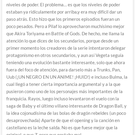
niveles de poder. El problema… es que los niveles de poder
estaban ya ridículamente por arriba,y era muy difícil dar un
paso atrás. Esto hizo que los primeros episodios fueran un
poco pesados. Pero a Pilaf lo aprovecharon muchísimo mejor
que Akira Toriyama en Battle of Gods. De hecho, me llama la
atención lo que dices de los secundarios, porque desde un
primer momento los creadores de la serie intentaron delegar
protagonismo en otros secundarios, y aun así Vegeta seguía
teniendo una evolución bastante interesante, solo que ahora
fuera del foco de atención, para darselo más a Trunks, Pan,
Uub (¡UN NEGRO EN UN ANIME! ¡HUID!) e incluso Bulma, la
cual llegó a tener cierta importancia argumental y a la que
pusieron como uno de los personajes más importantes de la
franquicia. Rayos, luego incluso levantaron el vuelo con la
saga de Baby y el último villano interesante de Dragon Ball, y
la idea cojonudísima de las bolas de dragón rebeldes (un poco
desaprovechada) Aparte de que el opening y la canción en
castellano es la leche salda. No es que fuese mejor que la
original, o que Z, pero que nostaba mal.