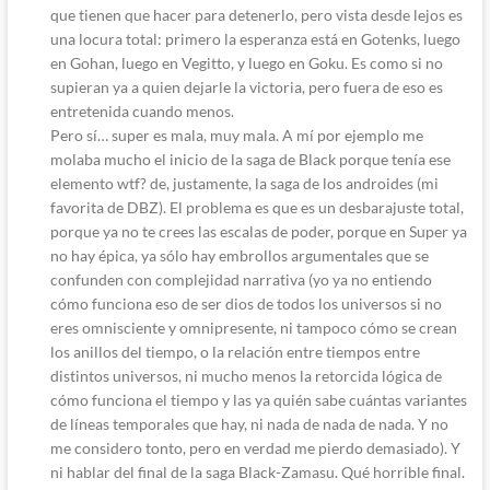
que tienen que hacer para detenerlo, pero vista desde lejos es
una locura total: primero la esperanza está en Gotenks, luego
en Gohan, luego en Vegitto, y luego en Goku. Es como si no
supieran ya a quien dejarle la victoria, pero fuera de eso es
entretenida cuando menos.
Pero sí… super es mala, muy mala. A mí por ejemplo me
molaba mucho el inicio de la saga de Black porque tenía ese
elemento wtf? de, justamente, la saga de los androides (mi
favorita de DBZ). El problema es que es un desbarajuste total,
porque ya no te crees las escalas de poder, porque en Super ya
no hay épica, ya sólo hay embrollos argumentales que se
confunden con complejidad narrativa (yo ya no entiendo
cómo funciona eso de ser dios de todos los universos si no
eres omnisciente y omnipresente, ni tampoco cómo se crean
los anillos del tiempo, o la relación entre tiempos entre
distintos universos, ni mucho menos la retorcida lógica de
cómo funciona el tiempo y las ya quién sabe cuántas variantes
de líneas temporales que hay, ni nada de nada de nada. Y no
me considero tonto, pero en verdad me pierdo demasiado). Y
ni hablar del final de la saga Black-Zamasu. Qué horrible final.