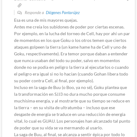
Responde a
Diógenes Pantarújez
Esa es una de mis mayores quejas.
Antes me creía los subidones de poder por ciertas escenas.
Por ejemplo, en la lucha del torneo de Cell, hay por ahí un par
de momentos en los que Goku o los otros temen que ciertos
ataques golpeen la tierra (un kame hame ha de Cell y uno de
Goku, respectivamente). Era temor porque daban a entender
que nunca usaban del todo su poder, salvo en momentos
donde no se podía en peligro la tierra al ejecutarlos o cuando
el peligro era igual si no lo hacían (cuando Gohan libera todo
su poder contra Cell, al final, por ejemplo).
Incluso en la saga de Buu (o Boo, ya no sé), Goku plantea que
la transformación en SJJ3 no dura mucho porque consume
muchísima energía, y al mostrarte que su tiempo se reduce en
la tierra – en su visita de ultratumba – incluso que ese
desgaste de energía se traduce en una reducción de energia
vital, lo cual es GUAU. Los personajes han alcanzado tal punto
de poder que su vida se va mermando al usarlo.
La saga de Buu, al final, se alcanza a sentir épica por todo lo