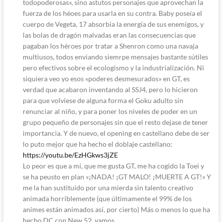
todopoderosas», sino astutos personajes que aprovechan la
fuerza de los héoes para usarla en su contra. Baby poseía el
cuerpo de Vegeta, 17 absorbía la energía de sus enemigos, y
las bolas de dragón malvadas eran las consecuencias que
pagaban los héroes por tratar a Shenron como una navaja
multiusos, todos enviando siemrpe mensajes bastante sútiles
pero efectivos sobre el ecologismo y la industrialización. Ni
siquiera veo yo esos «poderes desmesurados» en GT, es
verdad que acabaron inventando al SSJ4, pero lo hicieron
para que volviese de alguna forma el Goku adulto sin
renunciar al niño, y para poner los niveles de poder en un
grupo pequeño de personajes sin que el resto dejase de tener
importancia. Y de nuevo, el opening en castellano debe de ser
lo puto mejor que ha hecho el doblaje castellano:
https://youtu.be/EzHGkws3jZE
Lo peor es que a mí, que me gusta GT, me ha cogido la Toei y
se ha peusto en plan «¡NADA! ¡GT MALO! ¡MUERTE A GT!» Y
me la han sustituido por una mierda sin talento creativo
animada horriblemente (que últimamente el 99% de los
animes están animados así, por cierto) Más o menos lo que ha
hecho DC con New 52, vamos…