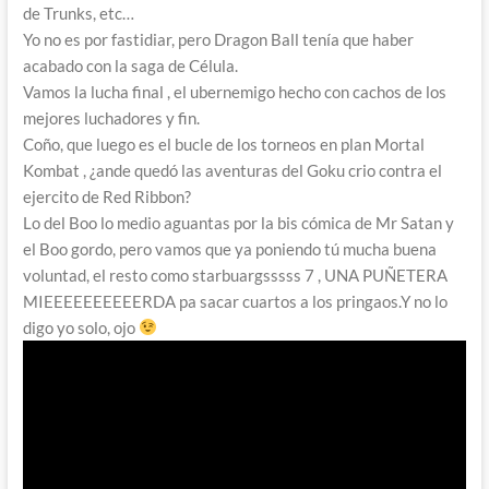
de Trunks, etc…
Yo no es por fastidiar, pero Dragon Ball tenía que haber
acabado con la saga de Célula.
Vamos la lucha final , el ubernemigo hecho con cachos de los
mejores luchadores y fin.
Coño, que luego es el bucle de los torneos en plan Mortal
Kombat , ¿ande quedó las aventuras del Goku crio contra el
ejercito de Red Ribbon?
Lo del Boo lo medio aguantas por la bis cómica de Mr Satan y
el Boo gordo, pero vamos que ya poniendo tú mucha buena
voluntad, el resto como starbuargsssss 7 , UNA PUÑETERA
MIEEEEEEEEEERDA pa sacar cuartos a los pringaos.Y no lo
digo yo solo, ojo