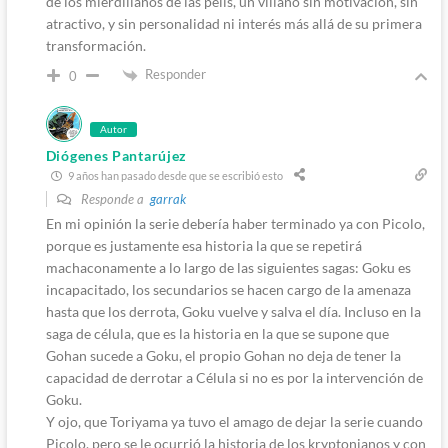
de los mierdillanos de las pelis, un villano sin motivación, sin
atractivo, y sin personalidad ni interés más allá de su primera
transformación.
Responder
0
Autor
Diógenes Pantarújez
9 años han pasado desde que se escribió esto
Responde a
garrak
En mi opinión la serie debería haber terminado ya con Picolo,
porque es justamente esa historia la que se repetirá
machaconamente a lo largo de las siguientes sagas: Goku es
incapacitado, los secundarios se hacen cargo de la amenaza
hasta que los derrota, Goku vuelve y salva el día. Incluso en la
saga de célula, que es la historia en la que se supone que
Gohan sucede a Goku, el propio Gohan no deja de tener la
capacidad de derrotar a Célula si no es por la intervención de
Goku.
Y ojo, que Toriyama ya tuvo el amago de dejar la serie cuando
Picolo, pero se le ocurrió la historia de los kryptonianos y con