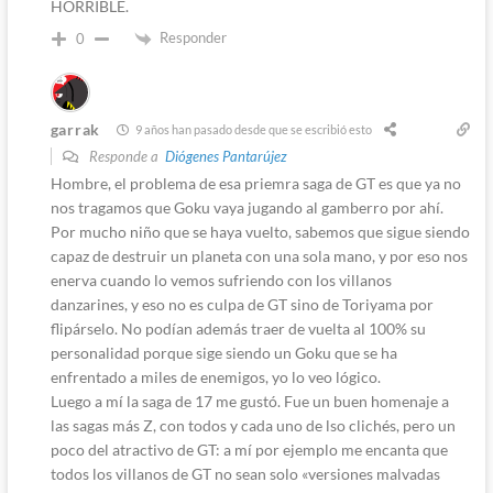
HORRIBLE.
Responder
0
garrak
9 años han pasado desde que se escribió esto
Responde a
Diógenes Pantarújez
Hombre, el problema de esa priemra saga de GT es que ya no
nos tragamos que Goku vaya jugando al gamberro por ahí.
Por mucho niño que se haya vuelto, sabemos que sigue siendo
capaz de destruir un planeta con una sola mano, y por eso nos
enerva cuando lo vemos sufriendo con los villanos
danzarines, y eso no es culpa de GT sino de Toriyama por
flipárselo. No podían además traer de vuelta al 100% su
personalidad porque sige siendo un Goku que se ha
enfrentado a miles de enemigos, yo lo veo lógico.
Luego a mí la saga de 17 me gustó. Fue un buen homenaje a
las sagas más Z, con todos y cada uno de lso clichés, pero un
poco del atractivo de GT: a mí por ejemplo me encanta que
todos los villanos de GT no sean solo «versiones malvadas