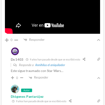
Responder
0
Dx1403
9 años han pasado desde que se escribió esto
Responde a
Annihilus el aniquilador
Este sigue traumado con Star Wars…
Responder
0
Autor
Diógenes Pantarújez
9 años han pasado desde que se escribió esto