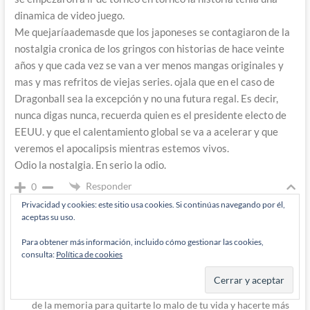
dinamica de video juego.
Me quejaríaademasde que los japoneses se contagiaron de la
nostalgia cronica de los gringos con historias de hace veinte
años y que cada vez se van a ver menos mangas originales y
mas y mas refritos de viejas series. ojala que en el caso de
Dragonball sea la excepción y no una futura regal. Es decir,
nunca digas nunca, recuerda quien es el presidente electo de
EEUU. y que el calentamiento global se va a acelerar y que
veremos el apocalipsis mientras estemos vivos.
Odio la nostalgia. En serio la odio.
Responder
0
Privacidad y cookies: este sitio usa cookies. Si continúas navegando por él,
aceptas su uso.
Autor
Para obtener más información, incluido cómo gestionar las cookies,
Diógenes Pantarújez
consulta:
Política de cookies
9 años han pasado desde que se escribió esto
Responde a
Ziggy (@Ziggy_the_Rhino)
Al final la nostalgia no deja de ser un mecanismo de defensa
de la memoria para quitarte lo malo de tu vida y hacerte más