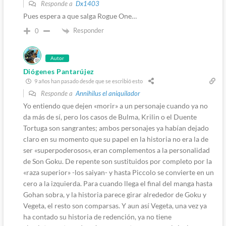
Responde a
Dx1403
Pues espera a que salga Rogue One…
Responder
0
Autor
Diógenes Pantarújez
9 años han pasado desde que se escribió esto
Responde a
Annihilus el aniquilador
Yo entiendo que dejen «morir» a un personaje cuando ya no
da más de sí, pero los casos de Bulma, Krilin o el Duente
Tortuga son sangrantes; ambos personajes ya habían dejado
claro en su momento que su papel en la historia no era la de
ser «superpoderosos», eran complementos a la personalidad
de Son Goku. De repente son sustituidos por completo por la
«raza superior» -los saiyan- y hasta Piccolo se convierte en un
cero a la izquierda. Para cuando llega el final del manga hasta
Gohan sobra, y la historia parece girar alrededor de Goku y
Vegeta, el resto son comparsas. Y aun así Vegeta, una vez ya
ha contado su historia de redención, ya no tiene