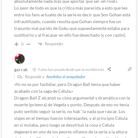
absolutamente nada más que aportar que ser «el rival».
Lo peor de todo es que la crítica más parecida a esto que leo
entre los fans actuales de la serie es decir que Son Gohan está
infrautilizado, cuando resulta que Gohan siempre fue un
trasunto mal parido de Goku que supuestamente estaba para
sustituirlo y al fracasar en ello fue desechado (y con razón).
Responder
0
garrak
9 años han pasado desde que se escribió esto
Responde a
Annihilus el aniquilador
«Yo no es por fastidiar, pero Dragon Ball tenía que haber
acabado con la saga de Célula.»
Dragon Ball Z alcanzó su cima argumental y dramática con la
muerte (priemra) de Vegeta y punto. Después de eso no tenía
puto sentido seguir la serie, no hab´`ia nada que rascar. Los
viajes en el tiempo fueron interesantes, y al principio Célula
en sí molaba, pero luego se desvirtuó la cosa y Célula
degeneró en uno de los peores villanos de la serie a la altura