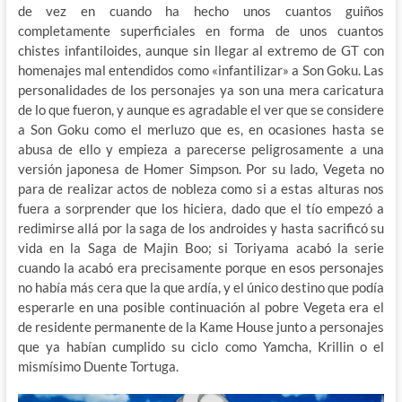
de vez en cuando ha hecho unos cuantos guiños
completamente superficiales en forma de unos cuantos
chistes infantiloides, aunque sin llegar al extremo de GT con
homenajes mal entendidos como «infantilizar» a Son Goku. Las
personalidades de los personajes ya son una mera caricatura
de lo que fueron, y aunque es agradable el ver que se considere
a Son Goku como el merluzo que es, en ocasiones hasta se
abusa de ello y empieza a parecerse peligrosamente a una
versión japonesa de Homer Simpson. Por su lado, Vegeta no
para de realizar actos de nobleza como si a estas alturas nos
fuera a sorprender que los hiciera, dado que el tío empezó a
redimirse allá por la saga de los androides y hasta sacrificó su
vida en la Saga de Majin Boo; si Toriyama acabó la serie
cuando la acabó era precisamente porque en esos personajes
no había más cera que la que ardía, y el único destino que podía
esperarle en una posible continuación al pobre Vegeta era el
de residente permanente de la Kame House junto a personajes
que ya habían cumplido su ciclo como Yamcha, Krillin o el
mismísimo Duente Tortuga.