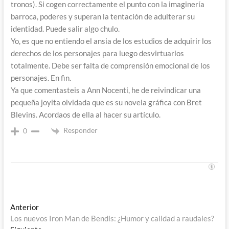
tronos). Si cogen correctamente el punto con la imaginería
barroca, poderes y superan la tentación de adulterar su
identidad. Puede salir algo chulo.
Yo, es que no entiendo el ansia de los estudios de adquirir los
derechos de los personajes para luego desvirtuarlos
totalmente. Debe ser falta de comprensión emocional de los
personajes. En fin.
Ya que comentasteis a Ann Nocenti, he de reivindicar una
pequeña joyita olvidada que es su novela gráfica con Bret
Blevins. Acordaos de ella al hacer su artículo.
Responder
0
Navegación
Entrada
Anterior
anterior:
Los nuevos Iron Man de Bendis: ¿Humor y calidad a raudales?
de
Entrada