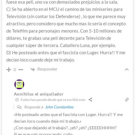
fuese esa peli, uno va con demasiados prejuicios a la sala.
C) Se ha abierto en el MCU el camino de las miniseries para
Televisión (sin contar los Defenderse) , lo que me parece muy
atractivo, pero considero que mucho mas lo sería el concepto
de Telefilm para personajes menores. Con 5-10 millones de
dólares, te grabas una peli decente para Televisión de
cualquier súper de tercera. Caballero Luna, por ejemplo.
D) He posteado antes que el fascista con Luger. Hurra!! Y me
decían loco cuando deje mi trabajo.
Responder
0
Annihilus el aniquilador
9 años han pasado desde que se escribió esto
Responde a
John Constantine
«He posteado antes que el fascista con Luger. Hurra!! Y me
decían loco cuando deje mi trabajo.»
¿Con que dejando el trabajo?. ¿eh? ¿eh? ¿EEEEEHHHH?
Si es que vais provocando ,coño .