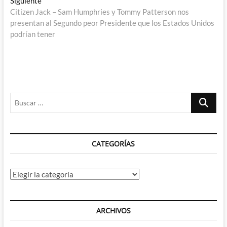
Siguiente
entradas
siguiente:
Citizen Jack – Sam Humphries y Tommy Patterson nos
presentan al Segundo peor Presidente que los Estados Unidos
podrían tener
Buscar
…
CATEGORÍAS
Categorías
ARCHIVOS