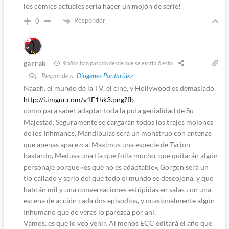
los cómics actuales sería hacer un mojón de serie!
Responder
0
garrak
9 años han pasado desde que se escribió esto
Responde a
Diógenes Pantarújez
Naaah, el mundo de la TV, el cine, y Hollywood es demasiado
http://i.imgur.com/v1F1hk3.png?fb
como para saber adaptar toda la puta genialidad de Su
Majestad. Seguramente se cargarán todos los trajes molones
de los Inhmanos, Mandíbulas será un monstruo con antenas
que apenas aparezca, Maximus una especie de Tyrion
bastardo, Medusa una tía que folla mucho, que quitarán algún
personaje porque «es que no es adaptable», Gorgon será un
tío callado y serio del que todo el mundo se descojona, y que
habrán mil y una conversaciones estúpidas en salas con una
escena de acción cada dos episodios, y ocasionalmente algún
Inhumano que de veras lo parezca por ahí.
Vamos, es que lo veo venir. Al menos ECC editará el año que