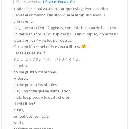
Responde a
Diógenes Pantarújez
«Joder, si al final va a resultar que estoy lleno de odio»
Eso es el comando DeFalco, que le estan subiendo la
bilirrubina.
Hagame caso Don Diogenes, comente la etapa de Falco en
Spiderman años 80 o la spidergirl, asín cumple y no le da un
ictus con los 4F vistos por detrás.
Otra opción es «el odio os hará libres»
Esos ilegales, heil!
♪ ♫ ♩ ♫ ♭ ♪ ♯ ♬ ♮ ♫ ♩ ♫ ♭ ♪ ♯ ♬ ♮ ♬.
Hippies,
no me gustan los hippies.
Hippies,
no me gustan los hippies.
Hay una cosa que se llama jabón
mata los piojos y te quita el olor
¡Heil Hitler!
Nazis,
simpáticos los nazis.
Nazis,
conozco muchos nazis.