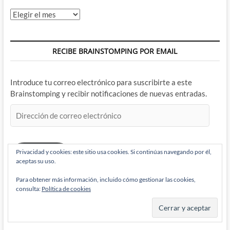
Archivos
RECIBE BRAINSTOMPING POR EMAIL
Introduce tu correo electrónico para suscribirte a este
Brainstomping y recibir notificaciones de nuevas entradas.
Dirección
de
correo
electrónico
Privacidad y cookies: este sitio usa cookies. Si continúas navegando por él,
Suscribir
aceptas su uso.
Para obtener más información, incluido cómo gestionar las cookies,
consulta:
Política de cookies
BRAINSTOMPING