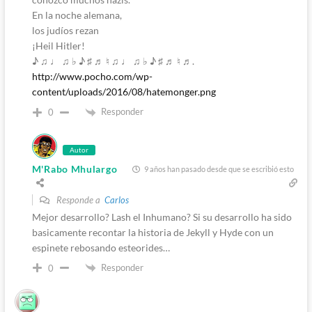
En la noche alemana,
los judíos rezan
¡Heil Hitler!
♪ ♫ ♩ ♫ ♭ ♪ ♯ ♬ ♮ ♫ ♩ ♫ ♭ ♪ ♯ ♬ ♮ ♬.
http://www.pocho.com/wp-
content/uploads/2016/08/hatemonger.png
Responder
0
Autor
M'Rabo Mhulargo
9 años han pasado desde que se escribió esto
Responde a
Carlos
Mejor desarrollo? Lash el Inhumano? Si su desarrollo ha sido
basicamente recontar la historia de Jekyll y Hyde con un
espinete rebosando esteorides…
Responder
0