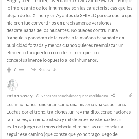
Feige y a Perlmutter, laverdadera Civil War de Marvel. Porque
lo interesante de los inhumanos son las caracteristicas que los
alejan de los X-men y en Agentes de SHIELD parece que lo que
hicieron fue convertirlos en precisamente versiones
descafeinadas de los mutantes. No puedes contruir una
franquicia ganadora de la noche a la mañana basandote en
publicidad forzada y menos cuando quieres reemplazar un
elemento tan querido como los x-men,que son
conceptualmente lo opuesto a los inhumanos.
Responder
0
zatannasay
9 años han pasado desde que se escribió esto
Los inhumanos funcionan como una historia shakesperiana.
Luchas por el trono, traiciones, un rey maldito, conspiraciones
familiares, un reino aislado y mil debates existenciales. El
exito de juego de tronos debería eliminar las reticencias a
seguir ese camino (que conste que yo no trago juego de