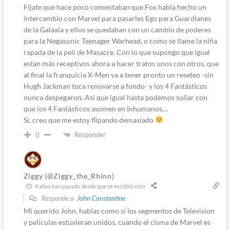
Fíjate que hace poco comentaban que Fox había hecho un
intercambio con Marvel para pasarles Ego para Guardianes
de la Galaxia y ellos se quedaban con un cambio de poderes
para la Negasonic Teenager Warhead, o como se llame la niña
rapada de la peli de Masacre. Con lo que supongo que igual
estan más receptivos ahora a hacer tratos unos con otros, que
al final la franquicia X-Men va a tener pronto un reseteo -sin
Hugh Jackman toca renovarse a fondo- y los 4 Fantásticos
nunca despegaron. Así que igual hasta podemos soñar con
que los 4 Fantásticos asomen en Inhumanos…
Sí, creo que me estoy flipando demasiado
Responder
0
Ziggy (@Ziggy_the_Rhino)
9 años han pasado desde que se escribió esto
Responde a
John Constantine
Mi querido John, hablas como si los segmentos de Television
y películas estuvieran unidos, cuando el cisma de Marvel es