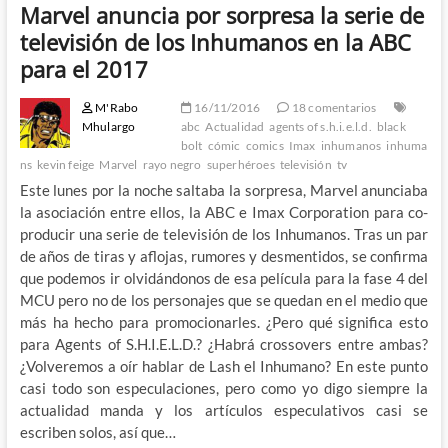
Marvel anuncia por sorpresa la serie de
televisión de los Inhumanos en la ABC
para el 2017
M'Rabo
16/11/2016
18 comentarios
Mhulargo
abc
Actualidad
agents of s.h.i.e.l.d.
black
bolt
cómic
comics
Imax
inhumanos
inhuma
ns
kevin feige
Marvel
rayo negro
superhéroes
televisión
tv
Este lunes por la noche saltaba la sorpresa, Marvel anunciaba
la asociación entre ellos, la ABC e Imax Corporation para co-
producir una serie de televisión de los Inhumanos. Tras un par
de años de tiras y aflojas, rumores y desmentidos, se confirma
que podemos ir olvidándonos de esa película para la fase 4 del
MCU pero no de los personajes que se quedan en el medio que
más ha hecho para promocionarles. ¿Pero qué significa esto
para Agents of S.H.I.E.L.D.? ¿Habrá crossovers entre ambas?
¿Volveremos a oír hablar de Lash el Inhumano? En este punto
casi todo son especulaciones, pero como yo digo siempre la
actualidad manda y los artículos especulativos casi se
escriben solos, así que…