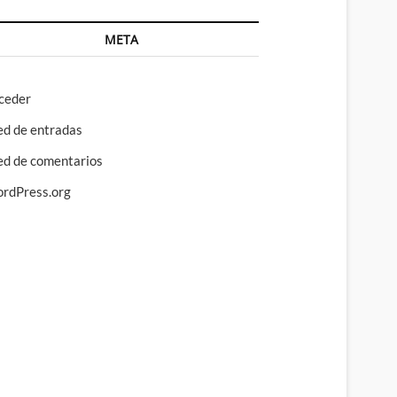
META
ceder
ed de entradas
ed de comentarios
rdPress.org