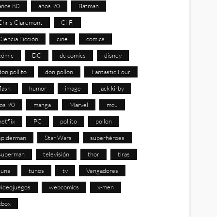
años 80
años 90
Batman
Chris Claremont
Ci-Fi
Ciencia Ficción
cine
comics
cómic
DC
dc comics
disney
don pollito
don pollon
Fantastic Four
flash
humor
image
jack kirby
los 90
manga
Marvel
mcu
netflix
PC
pollito
pollon
spiderman
Star Wars
superhéroes
superman
televisión
thor
tiras
tuna
tunos
tv
Vengadores
videojuegos
webcomics
x-men
xbox