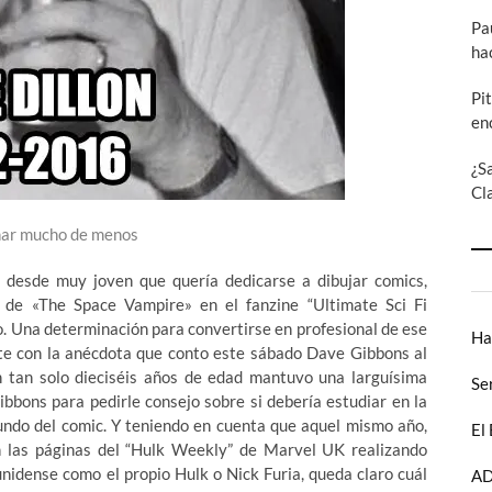
Pa
ha
Pi
en
¿S
Cl
har mucho de menos
 desde muy joven que quería dedicarse a dibujar comics,
a de «The Space Vampire» en el fanzine “Ultimate Sci Fi
o. Una determinación para convertirse en profesional de ese
Ha
e con la anécdota que conto este sábado Dave Gibbons al
on tan solo dieciséis años de edad mantuvo una larguísima
Se
bbons para pedirle consejo sobre si debería estudiar en la
undo del comic. Y teniendo en cuenta que aquel mismo año,
El
en las páginas del “Hulk Weekly” de Marvel UK realizando
ounidense como el propio Hulk o Nick Furia, queda claro cuál
AD