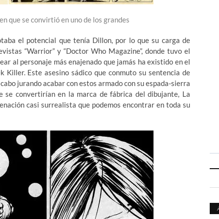
n que se convirtió en uno de los grandes
aba el potencial que tenía Dillon, por lo que su carga de
revistas “Warrior” y “Doctor Who Magazine”, donde tuvo el
rear al personaje más enajenado que jamás ha existido en el
k Killer. Este asesino sádico que conmuto su sentencia de
 acabo jurando acabar con estos armado con su espada-sierra
 se convertirían en la marca de fábrica del dibujante, La
jenación casi surrealista que podemos encontrar en toda su