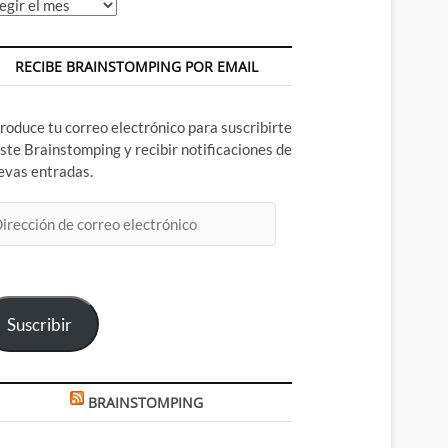
chivos
RECIBE BRAINSTOMPING POR EMAIL
troduce tu correo electrónico para suscribirte
este Brainstomping y recibir notificaciones de
evas entradas.
rección
rreo
ectrónico
Suscribir
BRAINSTOMPING