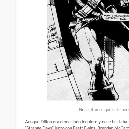
Necesitamos que este perso
Aunque Dillon era demasiado inquieto y no le bastaba t
“Strange Days” junto con Brett Ewins, Brendan McCarth