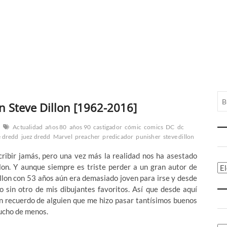
 Steve Dillon [1962-2016]
Actualidad
años 80
años 90
castigador
cómic
comics
DC
dc
e dredd
juez dredd
Marvel
preacher
predicador
punisher
steve dillon
cribir jamás, pero una vez más la realidad nos ha asestado
llon. Y aunque siempre es triste perder a un gran autor de
Ca
illon con 53 años aún era demasiado joven para irse y desde
 sin otro de mis dibujantes favoritos. Así que desde aquí
n recuerdo de alguien que me hizo pasar tantísimos buenos
mucho de menos.