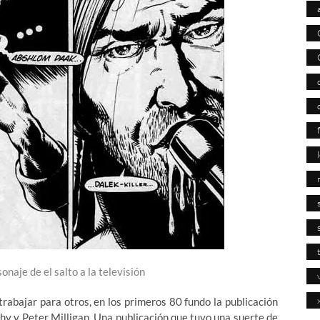
naje de el salto a la televisión
rabajar para otros, en los primeros 80 fundo la publicación
y y Peter Milligan. Una publicación que tuvo una suerte de