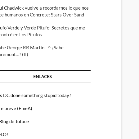
ul Chadwick vuelve a recordarnos lo que nos
ce humanos en Concrete: Stars Over Sand
tufo Verde y Verde Pitufo: Secretos que me
contré en Los Pitufos
abe George RR Martin…?: ¿Sabe
aremont…? (II)
ENLACES
s DC done something stupid today?
ré breve (EmeA)
 Blog de Jotace
LO!