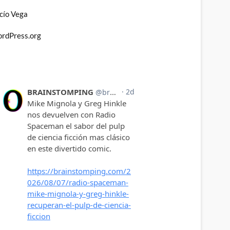
cío Vega
rdPress.org