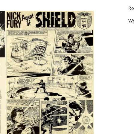
Ro
Wo