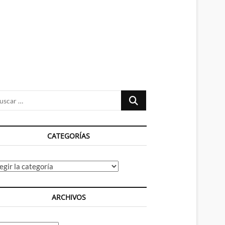
n
ú
Buscar
…
CATEGORÍAS
tegorías
ARCHIVOS