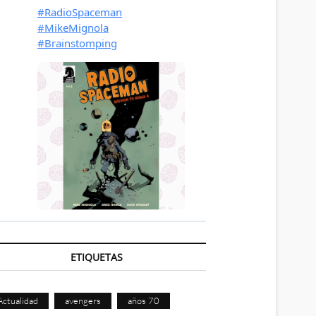
ETIQUETAS
Actualidad
avengers
años 70