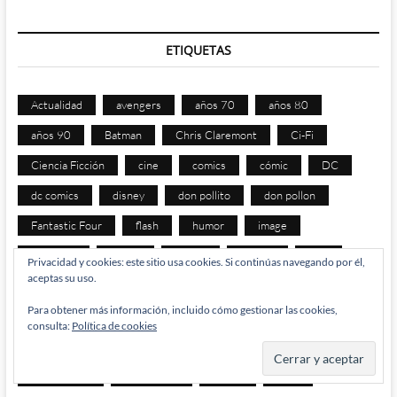
ETIQUETAS
Actualidad
avengers
años 70
años 80
años 90
Batman
Chris Claremont
Ci-Fi
Ciencia Ficción
cine
comics
cómic
DC
dc comics
disney
don pollito
don pollon
Fantastic Four
flash
humor
image
jack kirby
los 90
manga
Marvel
mcu
Privacidad y cookies: este sitio usa cookies. Si continúas navegando por él,
aceptas su uso.
netflix
PC
pollito
pollon
spiderman
Para obtener más información, incluido cómo gestionar las cookies,
Star Wars
superhéroes
superman
televisión
consulta:
Política de cookies
thor
tiras
tuna
tunos
tv
Vengadores
videojuegos
webcomics
x-men
xbox