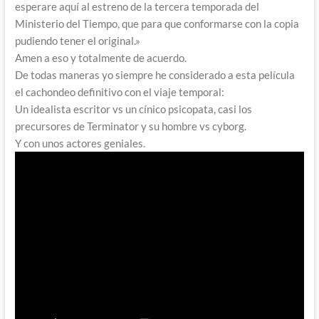
esperare aquí al estreno de la tercera temporada del
Ministerio del Tiempo, que para que conformarse con la copia
pudiendo tener el original.»
Amen a eso y totalmente de acuerdo.
De todas maneras yo siempre he considerado a esta película
el cachondeo definitivo con el viaje temporal:
Un idealista escritor vs un cínico psicopata, casi los
precursores de Terminator y su hombre vs cyborg.
Y con unos actores geniales.