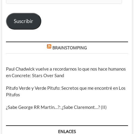
de
correo
electrónico
Suscribir
BRAINSTOMPING
Paul Chadwick vuelve a recordarnos lo que nos hace humanos
en Concrete: Stars Over Sand
Pitufo Verde y Verde Pitufo: Secretos que me encontré en Los
Pitufos
¿Sabe George RR Martin…?: ¿Sabe Claremont…? (II)
ENLACES