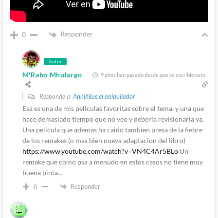
Responder
0
Autor
M'Rabo Mhulargo
9 años han pasado desde que se escribió esto
Responde a
Annihilus el aniquilador
Esa es una de mis peliculas favoritas sobre el tema, y una que
hace demasiado tiempo que no veo y deberia revisionarla ya.
Una pelicula que ademas ha caido tambien presa de la fiebre
de los remakes (o mas bien nueva adaptacion del libro)
https://www.youtube.com/watch?v=VN4C4Ar5BLo
Un
remake que como psa a menudo en estos casos no tiene muy
buena pinta…
Responder
0