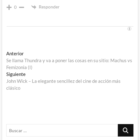
Responder
0
Navegación
Entrada
Anterior
anterior:
Se llama Thundra y va a poner las cosas en su sitio: Machus vs
de
Femizonia (I)
entradas
Entrada
Siguiente
siguiente:
John Wick – La elegante sencillez del cine de acción más
clásico
Buscar
…