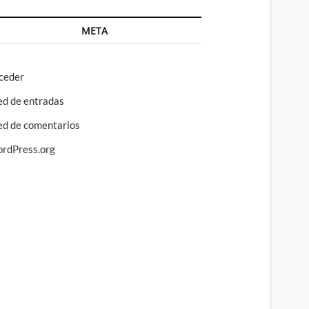
META
ceder
ed de entradas
ed de comentarios
rdPress.org