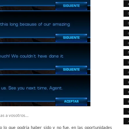
cias a vosotros…
 lo que podría haber sido y no fue, en las oportunidades