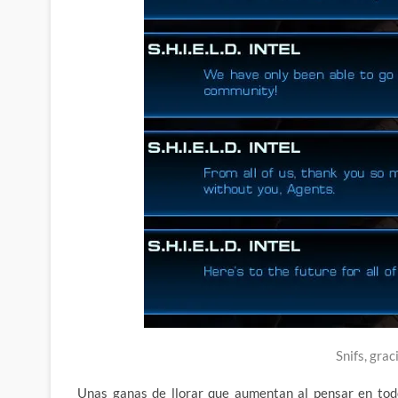
Snifs, gra
Unas ganas de llorar que aumentan al pensar en todo