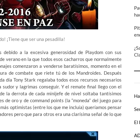
Pa
ha
Pi
en
o! ¡Tiene que ser una pesadilla!
¿S
s debido a la excesiva generosidad de Playdom con sus
Cl
 de verano en la que todos esos cacharros que normalmente
najes comenzaron a venderse baratísimos, momento en el
ura de combate que ríete tú de los Mandroides. Después
ada día Tony Stark regalaba todos esos recursos necesarios
sudor y lagrimas conseguir. Y el remate final llego con el
de la derrota de cada minijefe de nivel soltaba tantísimos
Ha
otes de oro y de command points (la “moneda” del juego para
más optimistas (entre los que me incluía) queríamos pensar
Se
adores pero que para otros era una clarísima señal de lo que
El
AD