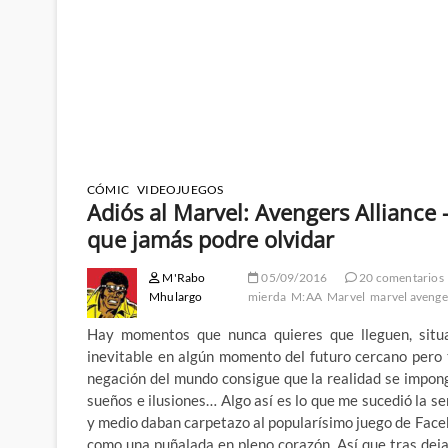
CÓMIC
VIDEOJUEGOS
Adiós al Marvel: Avengers Alliance
que jamás podre olvidar
M'Rabo
05/09/2016
20 comentarios
Mhulargo
mierda
M:AA
Marvel
marvel avenger
Hay momentos que nunca quieres que lleguen, situ
inevitable en algún momento del futuro cercano pero t
negación del mundo consigue que la realidad se impo
sueños e ilusiones… Algo así es lo que me sucedió la
y medio daban carpetazo al popularísimo juego de Faceb
como una puñalada en pleno corazón. Así que tras dej