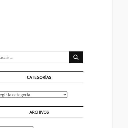
n
ú
Buscar
…
CATEGORÍAS
tegorías
ARCHIVOS