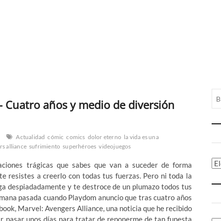
 – Cuatro años y medio de diversión
Actualidad
cómic
comics
dolor eterno
la vida es una
s alliance
sufrimiento
superhéroes
videojuegos
Ca
aciones trágicas que sabes que van a suceder de forma
e resistes a creerlo con todas tus fuerzas. Pero ni toda la
nga despiadadamente y te destroce de un plumazo todos tus
 semana pasada cuando Playdom anuncio que tras cuatro años
ook, Marvel: Avengers Alliance, una noticia que he recibido
ar pasar unos días para tratar de reponerme de tan funesta