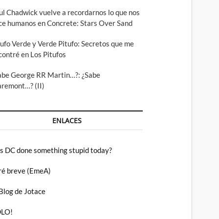
ul Chadwick vuelve a recordarnos lo que nos
ce humanos en Concrete: Stars Over Sand
tufo Verde y Verde Pitufo: Secretos que me
contré en Los Pitufos
abe George RR Martin…?: ¿Sabe
aremont…? (II)
ENLACES
s DC done something stupid today?
ré breve (EmeA)
 Blog de Jotace
LO!