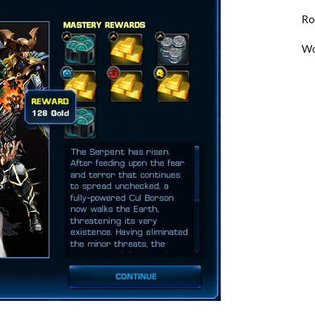
Ro
Wo