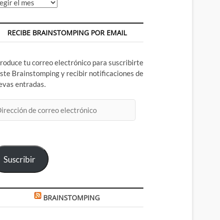
chivos
RECIBE BRAINSTOMPING POR EMAIL
troduce tu correo electrónico para suscribirte
este Brainstomping y recibir notificaciones de
evas entradas.
rección
rreo
ectrónico
Suscribir
BRAINSTOMPING