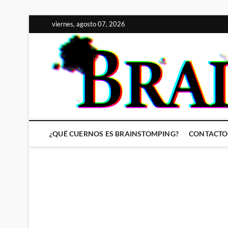
Saltar
viernes, agosto 07, 2026
al
contenido
¿QUÉ CUERNOS ES BRAINSTOMPING?
CONTACTO