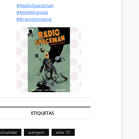
ETIQUETAS
Actualidad
avengers
años 70