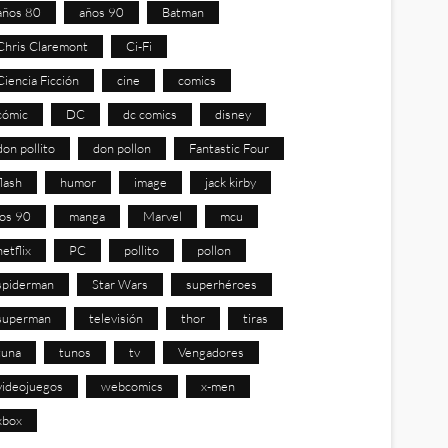
años 80
años 90
Batman
Chris Claremont
Ci-Fi
Ciencia Ficción
cine
comics
cómic
DC
dc comics
disney
don pollito
don pollon
Fantastic Four
flash
humor
image
jack kirby
los 90
manga
Marvel
mcu
netflix
PC
pollito
pollon
spiderman
Star Wars
superhéroes
superman
televisión
thor
tiras
tuna
tunos
tv
Vengadores
videojuegos
webcomics
x-men
xbox