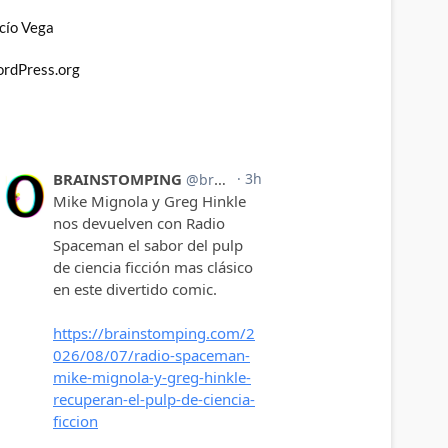
cío Vega
rdPress.org