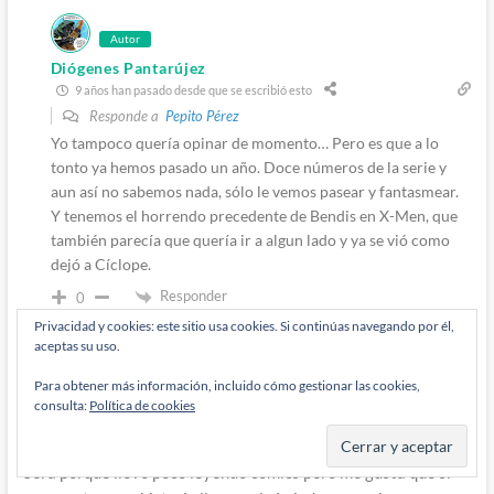
Autor
Diógenes Pantarújez
9 años han pasado desde que se escribió esto
Responde a
Pepito Pérez
Yo tampoco quería opinar de momento… Pero es que a lo
tonto ya hemos pasado un año. Doce números de la serie y
aun así no sabemos nada, sólo le vemos pasear y fantasmear.
Y tenemos el horrendo precedente de Bendis en X-Men, que
también parecía que quería ir a algun lado y ya se vió como
dejó a Cíclope.
Responder
0
Privacidad y cookies: este sitio usa cookies. Si continúas navegando por él,
aceptas su uso.
Para obtener más información, incluido cómo gestionar las cookies,
Carlos
9 años han pasado desde que se escribió esto
consulta:
Política de cookies
Pues yo personalmente no me gustaría que muerte vuelva a lo
que era antes .
Será porque llevo poco leyendo cómics pero me gusta que si