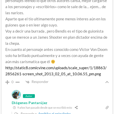
personajes leendo lo que otros autores cansa, mejor cargarse
a los personajes y «escribirlos» como le sale de la… ejem… de
las narices.
Aparte que el tío ultimamente pone menos interes aún en los
guiones que o en leer algo suyo.
Voy a decir una burrada , pero Bendis es el tipo de guionista
que se merece a un James Shooter en plan dictador encima de
la chepa.
En cuanto al personaje antes conocido como Victor Von Doom
solo ha brillado puntualmente y a veces con ayuda de gente
aún más carismatica que él
http://static8.comicvine.com/uploads/scale_super/1/18863/
2856261-screen_shot_2013_02_05_at_10.06.55_pm.png
Responder
0
Autor
Diógenes Pantarújez
9 años han pasado desde que se escribió esto
Responde a
Annihilus el aniquilador