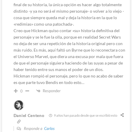
final de su historia, la única opción es hacer algo totalmente
distinto -y ya no será el mismo personaje- o volver a lo viejo -
cosa que siempre queda mal y deja la historia en la que lo
«redimias» como una patochada-.
Creo que Hickman quiso contar «su» historia definitiva del
personaje y se le fue la olla, porque en realidad Secret Wars
no deja de ser una repetición de la historia original pero con
más ruido. Es más, aquí faltó un Byrne que lo reconectara con
el Universo Marvel, que diera una excusa por mala que fuera
de que el personaje siguiera haciendo de las suyas a pesar de
haber tenido entre sus manos el poder de un dios.
Hickman rompió el personaje, pero lo que no acabo de saber
es que parte tuvo Bendis en todo esto…
Responder
0
Daniel Centeno
9 años han pasado desde que se escribió esto
Responde a
Carlos