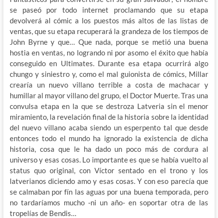
se paseó por todo internet proclamando que su etapa
devolverá al cómic a los puestos más altos de las listas de
ventas, que su etapa recuperará la grandeza de los tiempos de
John Byrne y que… Que nada, porque se metió una buena
hostia en ventas, no logrando ni por asomo el éxito que había
conseguido en Ultimates. Durante esa etapa ocurrirá algo
chungo y siniestro y, como el mal guionista de cómics, Millar
crearía un nuevo villano terrible a costa de machacar y
humillar al mayor villano del grupo, el Doctor Muerte. Tras una
convulsa etapa en la que se destroza Latveria sin el menor
miramiento, la revelación final de la historia sobre la identidad
del nuevo villano acaba siendo un esperpento tal que desde
entonces todo el mundo ha ignorado la existencia de dicha
historia, cosa que le ha dado un poco más de cordura al
universo y esas cosas. Lo importante es que se había vuelto al
status quo original, con Víctor sentado en el trono y los
latverianos diciendo amo y esas cosas. Y con eso parecía que
se calmaban por fín las aguas por una buena temporada, pero
no tardaríamos mucho -ni un año- en soportar otra de las
tropelías de Bendis…