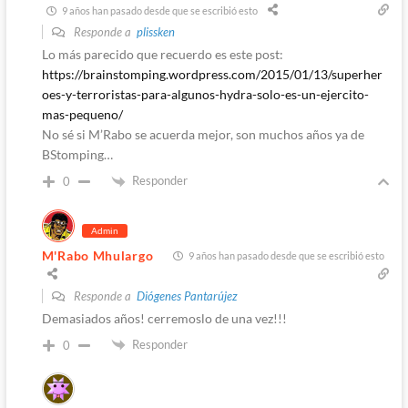
9 años han pasado desde que se escribió esto
Responde a
plissken
Lo más parecido que recuerdo es este post:
https://brainstomping.wordpress.com/2015/01/13/superher
oes-y-terroristas-para-algunos-hydra-solo-es-un-ejercito-
mas-pequeno/
No sé si M’Rabo se acuerda mejor, son muchos años ya de
BStomping…
Responder
0
Admin
M'Rabo Mhulargo
9 años han pasado desde que se escribió esto
Responde a
Diógenes Pantarújez
Demasiados años! cerremoslo de una vez!!!
Responder
0