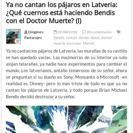
Ya no cantan los pájaros en Latveria:
¿Qué cuernos está haciendo Bendis
con el Doctor Muerte? (I)
Diógenes
29/08/2016
20 comentarios
Pantarújez
bendis
comics
doctor doom
doctor
muerte
iron man
Marvel
Ya no cantan los pájaros de Latveria, las murallas de su castillo
se han quedado vacías. Las mazmorras de su interior ya solo
alojan telarañas, ya nadie hace experimentos para cambiar el
mundo. Los latverianos, antaño temerosos de su señor, ahora
se preguntan si su dueño en Sony, Monsanto o Microsoft -en
realidad es Disney- pero lo más triste de todo es que ya no
cantan los pájaros de Latveria, y todo porque Brian Michael
Bendis decidió destrozar a su señor.