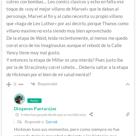
cutres con bombas… Leo comics clasicos y echo en falta ese
toque de «soy el mejor villano de Marvel» que le daban al
personaje, Marvel al fin y al cabo necesita su propio villano
que «haga de Lex Luthor» por así decirlo, porque Thanos como
villano maximo no esta siendo muy bien aprovechado
De la etapa de Waid, leida recientemente, al menos me quedo
con el arco de los Imaginautas aunque el reboot de la Calle
Yancy tiene muy mal gusto.
Y entonces la etapa de Millar es una mierda? Pues justo iba
por la de Straczinsky con el cohete… Deberia saltar a la etapa
de Hickman por el bien de mi salud mental?
Responder
0
Autor
Diógenes Pantarújez
9 años han pasado desde que se escribió esto
Responde a
Garrak
Hickman tuvo sus momentos, pero como siempre no fue
capaz de darle la gravedad suficiente a las historias que