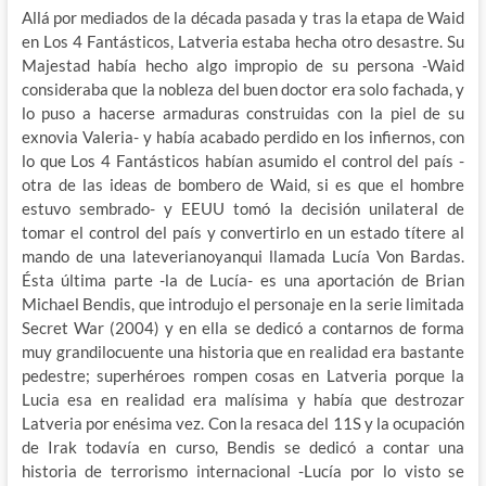
Allá por mediados de la década pasada y tras la etapa de Waid
en Los 4 Fantásticos, Latveria estaba hecha otro desastre. Su
Majestad había hecho algo impropio de su persona -Waid
consideraba que la nobleza del buen doctor era solo fachada, y
lo puso a hacerse armaduras construidas con la piel de su
exnovia Valeria- y había acabado perdido en los infiernos, con
lo que Los 4 Fantásticos habían asumido el control del país -
otra de las ideas de bombero de Waid, si es que el hombre
estuvo sembrado- y EEUU tomó la decisión unilateral de
tomar el control del país y convertirlo en un estado títere al
mando de una lateverianoyanqui llamada Lucía Von Bardas.
Ésta última parte -la de Lucía- es una aportación de Brian
Michael Bendis, que introdujo el personaje en la serie limitada
Secret War (2004) y en ella se dedicó a contarnos de forma
muy grandilocuente una historia que en realidad era bastante
pedestre; superhéroes rompen cosas en Latveria porque la
Lucia esa en realidad era malísima y había que destrozar
Latveria por enésima vez. Con la resaca del 11S y la ocupación
de Irak todavía en curso, Bendis se dedicó a contar una
historia de terrorismo internacional -Lucía por lo visto se