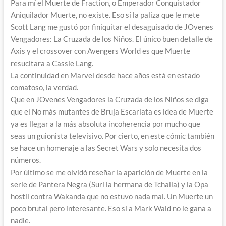
Para mí el Muerte de Fraction, o Emperador Conquistador
Aniquilador Muerte, no existe. Eso sí la paliza que le mete
Scott Lang me gustó por finiquitar el desaguisado de JOvenes
Vengadores: La Cruzada de los Niños. El único buen detalle de
Axis y el crossover con Avengers World es que Muerte
resucitara a Cassie Lang.
La continuidad en Marvel desde hace años está en estado
comatoso, la verdad.
Que en JOvenes Vengadores la Cruzada de los Niños se diga
que el No más mutantes de Bruja Escarlata es idea de Muerte
ya es llegar a la más absoluta incoherencia por mucho que
seas un guionista televisivo. Por cierto, en este cómic también
se hace un homenaje a las Secret Wars y solo necesita dos
números.
Por último se me olvidó reseñar la aparición de Muerte en la
serie de Pantera Negra (Suri la hermana de Tchalla) y la Opa
hostil contra Wakanda que no estuvo nada mal. Un Muerte un
poco brutal pero interesante. Eso sí a Mark Waid no le gana a
nadie.