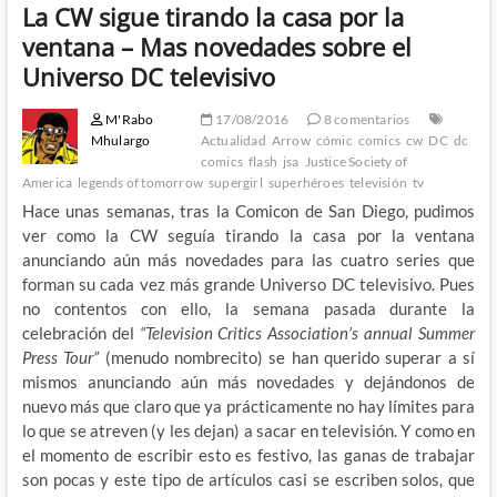
La CW sigue tirando la casa por la
ventana – Mas novedades sobre el
Universo DC televisivo
M'Rabo
17/08/2016
8 comentarios
Mhulargo
Actualidad
Arrow
cómic
comics
cw
DC
dc
comics
flash
jsa
Justice Society of
America
legends of tomorrow
supergirl
superhéroes
televisión
tv
Hace unas semanas, tras la Comicon de San Diego, pudimos
ver como la CW seguía tirando la casa por la ventana
anunciando aún más novedades para las cuatro series que
forman su cada vez más grande Universo DC televisivo. Pues
no contentos con ello, la semana pasada durante la
celebración del
“Television Critics Association’s annual Summer
Press Tour”
(menudo nombrecito) se han querido superar a sí
mismos anunciando aún más novedades y dejándonos de
nuevo más que claro que ya prácticamente no hay límites para
lo que se atreven (y les dejan) a sacar en televisión. Y como en
el momento de escribir esto es festivo, las ganas de trabajar
son pocas y este tipo de artículos casi se escriben solos, que