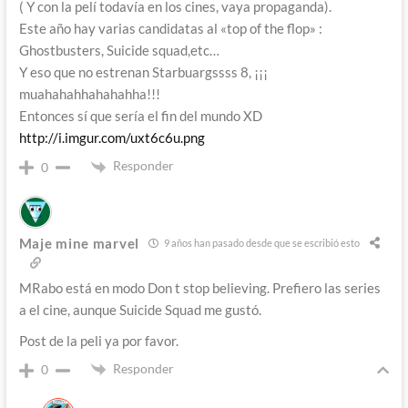
( Y con la pelí todavía en los cines, vaya propaganda).
Este año hay varias candidatas al «top of the flop» :
Ghostbusters, Suicide squad,etc…
Y eso que no estrenan Starbuargssss 8, ¡¡¡
muahahahhahahahha!!!
Entonces sí que sería el fin del mundo XD
http://i.imgur.com/uxt6c6u.png
Responder
0
Maje mine marvel
9 años han pasado desde que se escribió esto
MRabo está en modo Don t stop believing. Prefiero las series
a el cine, aunque Suicide Squad me gustó.
Post de la peli ya por favor.
Responder
0