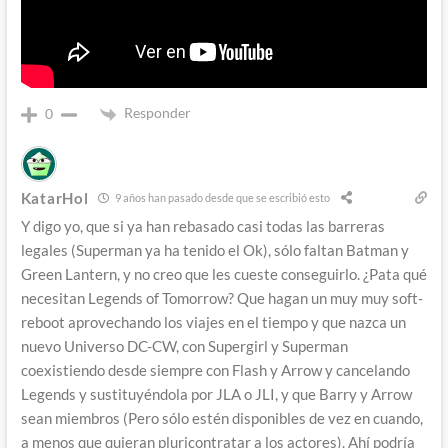
Responder
0
KatarHol
9 años han pasado desde que se escribió esto
Y digo yo, que si ya han rebasado casi todas las barreras
legales (Superman ya ha tenido el Ok), sólo faltan Batman y
Green Lantern, y no creo que les cueste conseguirlo. ¿Pata qué
necesitan Legends of Tomorrow? Que hagan un muy muy soft-
reboot aprovechando los viajes en el tiempo y que nazca un
nuevo Universo DC-CW, con Supergirl y Superman
coexistiendo desde siempre con Flash y Arrow y cancelando
Legends y sustituyéndola por JLA o JLI, y que Barry y Arrow
sean miembros (Pero sólo estén disponibles de vez en cuando,
a menos que quieran pluricontratar a los actores). Ahí podría