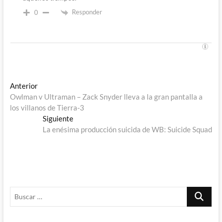
Responder
0
Navegación
Entrada
Anterior
anterior:
Owlman v Ultraman – Zack Snyder lleva a la gran pantalla a
de
los villanos de Tierra-3
entradas
Entrada
Siguiente
siguiente:
La enésima producción suicida de WB: Suicide Squad
Buscar
…