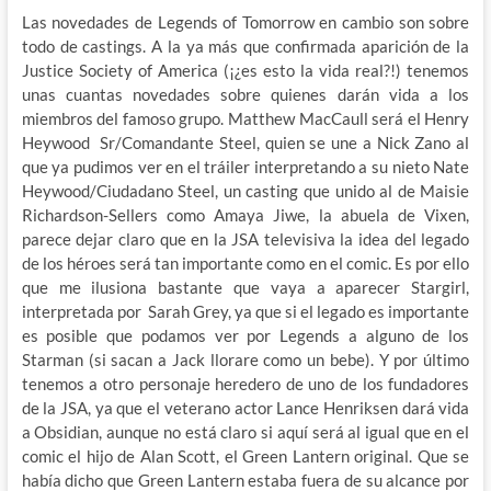
Las novedades de Legends of Tomorrow en cambio son sobre
todo de castings. A la ya más que confirmada aparición de la
Justice Society of America (¡¿es esto la vida real?!) tenemos
unas cuantas novedades sobre quienes darán vida a los
miembros del famoso grupo. Matthew MacCaull será el Henry
Heywood Sr/Comandante Steel, quien se une a Nick Zano al
que ya pudimos ver en el tráiler interpretando a su nieto Nate
Heywood/Ciudadano Steel, un casting que unido al de Maisie
Richardson-Sellers como Amaya Jiwe, la abuela de Vixen,
parece dejar claro que en la JSA televisiva la idea del legado
de los héroes será tan importante como en el comic. Es por ello
que me ilusiona bastante que vaya a aparecer Stargirl,
interpretada por Sarah Grey, ya que si el legado es importante
es posible que podamos ver por Legends a alguno de los
Starman (si sacan a Jack llorare como un bebe). Y por último
tenemos a otro personaje heredero de uno de los fundadores
de la JSA, ya que el veterano actor Lance Henriksen dará vida
a Obsidian, aunque no está claro si aquí será al igual que en el
comic el hijo de Alan Scott, el Green Lantern original. Que se
había dicho que Green Lantern estaba fuera de su alcance por