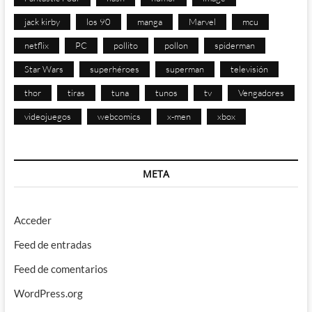
jack kirby
los 90
manga
Marvel
mcu
netflix
PC
pollito
pollon
spiderman
Star Wars
superhéroes
superman
televisión
thor
tiras
tuna
tunos
tv
Vengadores
videojuegos
webcomics
x-men
xbox
META
Acceder
Feed de entradas
Feed de comentarios
WordPress.org