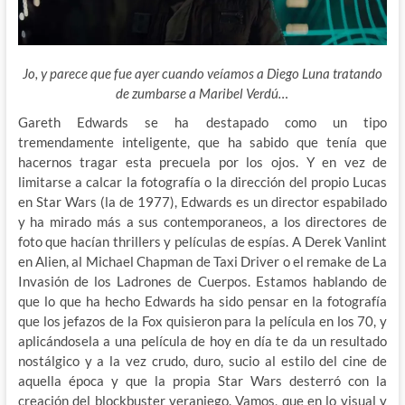
Jo, y parece que fue ayer cuando veíamos a Diego Luna tratando
de zumbarse a Maribel Verdú…
Gareth Edwards se ha destapado como un tipo
tremendamente inteligente, que ha sabido que tenía que
hacernos tragar esta precuela por los ojos. Y en vez de
limitarse a calcar la fotografía o la dirección del propio Lucas
en Star Wars (la de 1977), Edwards es un director espabilado
y ha mirado más a sus contemporaneos, a los directores de
foto que hacían thrillers y películas de espías. A Derek Vanlint
en Alien, al Michael Chapman de Taxi Driver o el remake de La
Invasión de los Ladrones de Cuerpos. Estamos hablando de
que lo que ha hecho Edwards ha sido pensar en la fotografía
que los jefazos de la Fox quisieron para la película en los 70, y
aplicándosela a una película de hoy en día te da un resultado
nostálgico y a la vez crudo, duro, sucio al estilo del cine de
aquella época y que la propia Star Wars desterró con la
creación del blockbuster veraniego. Vamos, que en lo visual y