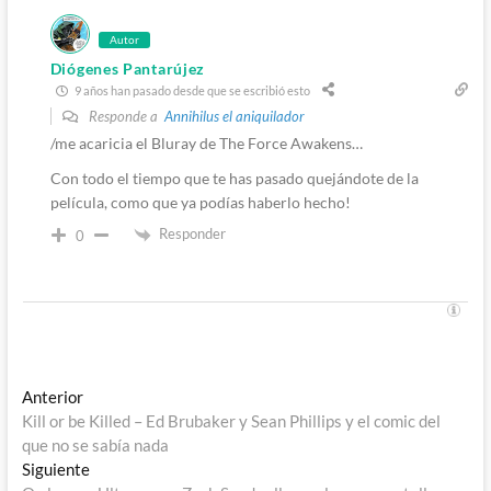
Autor
Diógenes Pantarújez
9 años han pasado desde que se escribió esto
Responde a
Annihilus el aniquilador
/me acaricia el Bluray de The Force Awakens…
Con todo el tiempo que te has pasado quejándote de la
película, como que ya podías haberlo hecho!
Responder
0
Navegación
Entrada
Anterior
anterior:
Kill or be Killed – Ed Brubaker y Sean Phillips y el comic del
de
que no se sabía nada
entradas
Entrada
Siguiente