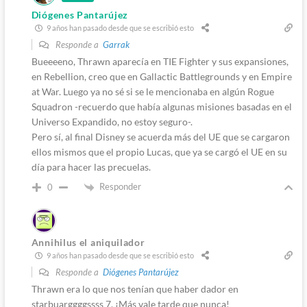
Diógenes Pantarújez
9 años han pasado desde que se escribió esto
Responde a
Garrak
Bueeeeno, Thrawn aparecía en TIE Fighter y sus expansiones,
en Rebellion, creo que en Gallactic Battlegrounds y en Empire
at War. Luego ya no sé si se le mencionaba en algún Rogue
Squadron -recuerdo que había algunas misiones basadas en el
Universo Expandido, no estoy seguro-.
Pero sí, al final Disney se acuerda más del UE que se cargaron
ellos mismos que el propio Lucas, que ya se cargó el UE en su
día para hacer las precuelas.
Responder
0
Annihilus el aniquilador
9 años han pasado desde que se escribió esto
Responde a
Diógenes Pantarújez
Thrawn era lo que nos tenían que haber dador en
starbuarggggssss 7, ¡Más vale tarde que nunca!