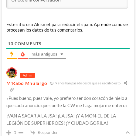
Este sitio usa Akismet para reducir el spam.
Aprende cómo se
procesan los datos de tus comentarios.
13
COMMENTS
más antiguos
Admin
M'Rabo Mhulargo
9 años han pasado desde que se escribió esto
«Pues bueno, pues vale, yo prefiero ser don corazón de hielo a
que cada anuncio que suelte la CW me haga mojarme entero»
¡VAN A SACAR A LA JSA! ¡LA JSA! ¡Y A MON-EL DE LA
LEGIÓN DE SUPERHEROES! ¡Y CIUDAD GORILA!
Responder
0