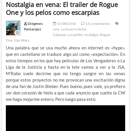
Nostalgia en vena: El trailer de Rogue
One y los pelos como escarpias
Diógenes
15/08/2016
13 comentarios
Pantarújez
cine
La Guerra de las
Galaxias
Lucasfilm
nostalgia
Rogue
One
Star Wars
Una palabra que se usa mucho ahora en internet es «hype»,
que en castellano se traduce algo así como «expectación». En
estos tiempos en los que hay películas de Los Vengadores o La
Liga de la Justicia y hasta en la tele vamos a ver a la JSA,
M’Rabo suele decirme que no tengo sangre en las venas
porque estos proyectos no me provocan una excitación digna
de una fan de Justin Bieber. Pues bueno, pues vale, yo prefiero
ser don corazón de hielo a que cada anuncio que suelte la CW
me haga mojarme entero. Pero luego pasa esto: