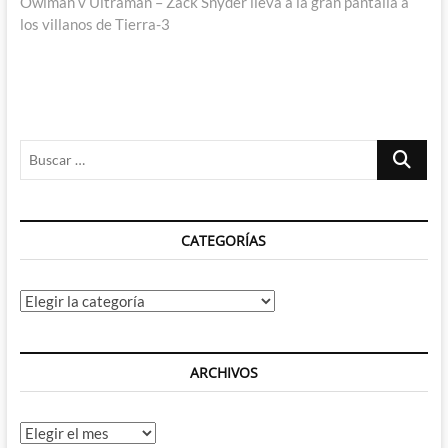
siguiente:
Owlman v Ultraman – Zack Snyder lleva a la gran pantalla a
los villanos de Tierra-3
Buscar
…
CATEGORÍAS
Categorías
ARCHIVOS
Archivos