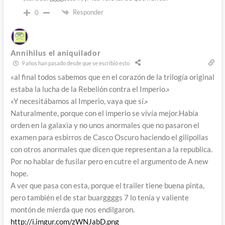
Responder
0
Annihilus el aniquilador
9 años han pasado desde que se escribió esto
«al final todos sabemos que en el corazón de la trilogía original
estaba la lucha de la Rebelión contra el Imperio.»
«Y necesitábamos al Imperio, vaya que sí.»
Naturalmente, porque con el imperio se vivía mejor.Había
orden en la galaxia y no unos anormales que no pasaron el
examen para esbirros de Casco Oscuro haciendo el gilipollas
con otros anormales que dicen que representan a la republica.
Por no hablar de fusilar pero en cutre el argumento de A new
hope.
A ver que pasa con esta, porque el trailer tiene buena pinta,
pero también el de star buarggggs 7 lo tenía y valiente
montón de mierda que nos endilgaron.
http://i.imgur.com/zWNJabD.png