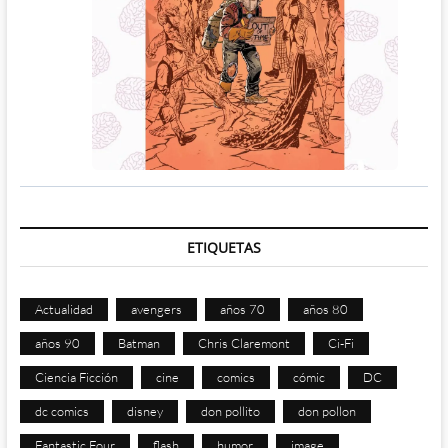
ETIQUETAS
Actualidad
avengers
años 70
años 80
años 90
Batman
Chris Claremont
Ci-Fi
Ciencia Ficción
cine
comics
cómic
DC
dc comics
disney
don pollito
don pollon
Fantastic Four
flash
humor
image