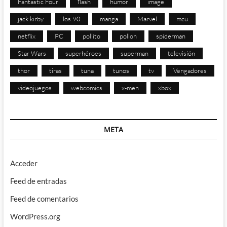
Fantastic Four
flash
humor
image
jack kirby
los 90
manga
Marvel
mcu
netflix
PC
pollito
pollon
spiderman
Star Wars
superhéroes
superman
televisión
thor
tiras
tuna
tunos
tv
Vengadores
videojuegos
webcomics
x-men
xbox
META
Acceder
Feed de entradas
Feed de comentarios
WordPress.org