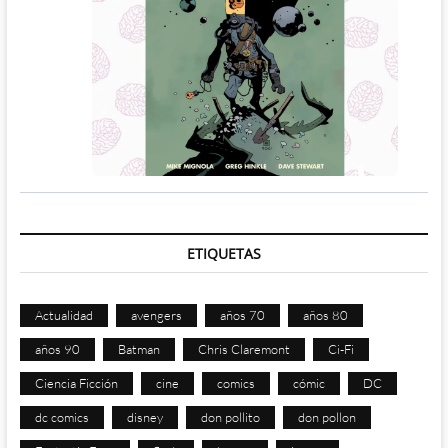
ETIQUETAS
Actualidad
avengers
años 70
años 80
años 90
Batman
Chris Claremont
Ci-Fi
Ciencia Ficción
cine
comics
cómic
DC
dc comics
disney
don pollito
don pollon