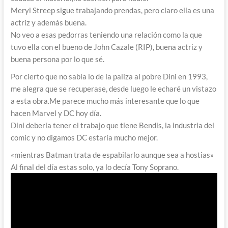
Meryl Streep sigue trabajando prendas, pero claro ella es una
actriz y además buena.
No veo a esas pedorras teniendo una relación como la que
tuvo ella con el bueno de John Cazale (RIP), buena actriz y
buena persona por lo que sé.
Por cierto que no sabía lo de la paliza al pobre Dini en 1993,
me alegra que se recuperase, desde luego le echaré un vistazo
a esta obra.Me parece mucho más interesante que lo que
hacen Marvel y DC hoy día.
Dini debería tener el trabajo que tiene Bendis, la industria del
comic y no digamos DC estaría mucho mejor.
«mientras Batman trata de espabilarlo aunque sea a hostias»
Al final del día estas solo, ya lo decía Tony Soprano.