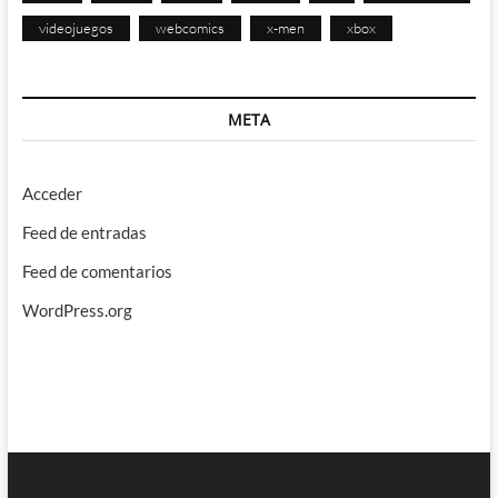
videojuegos
webcomics
x-men
xbox
META
Acceder
Feed de entradas
Feed de comentarios
WordPress.org