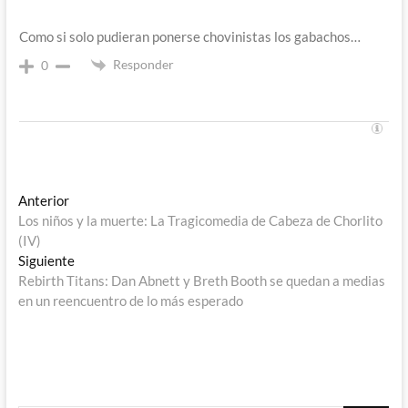
Como si solo pudieran ponerse chovinistas los gabachos…
Responder
0
Navegación
Entrada
Anterior
anterior:
Los niños y la muerte: La Tragicomedia de Cabeza de Chorlito
de
(IV)
entradas
Entrada
Siguiente
siguiente:
Rebirth Titans: Dan Abnett y Breth Booth se quedan a medias
en un reencuentro de lo más esperado