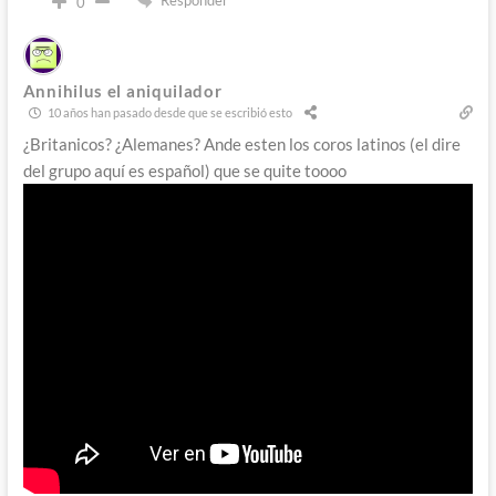
Responder
0
Annihilus el aniquilador
10 años han pasado desde que se escribió esto
¿Britanicos? ¿Alemanes? Ande esten los coros latinos (el dire
del grupo aquí es español) que se quite toooo