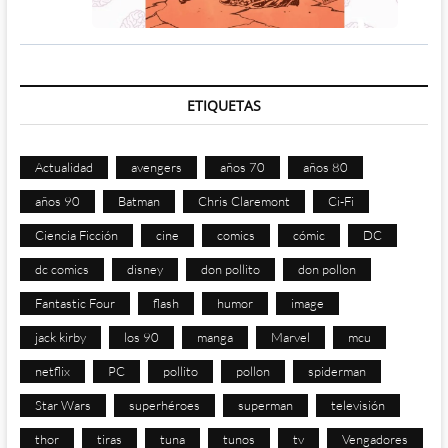
ETIQUETAS
Actualidad
avengers
años 70
años 80
años 90
Batman
Chris Claremont
Ci-Fi
Ciencia Ficción
cine
comics
cómic
DC
dc comics
disney
don pollito
don pollon
Fantastic Four
flash
humor
image
jack kirby
los 90
manga
Marvel
mcu
netflix
PC
pollito
pollon
spiderman
Star Wars
superhéroes
superman
televisión
thor
tiras
tuna
tunos
tv
Vengadores