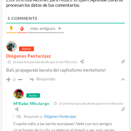
procesan los datos de tus comentarios.
5
COMMENTS
más antiguos
Admin
Diógenes Pantarújez
10 años han pasado desde que se escribió esto
Bah, propaganda barata del capitalismo merkeliano!
Responder
0
Autor
M'Rabo Mhulargo
10 años han pasado desde que se escribió esto
Responde a
Diógenes Pantarújez
Cuanto odio a las series europeas! Vete con tus amigos
ricachones de la city a celebrar el brexit y ver solo series