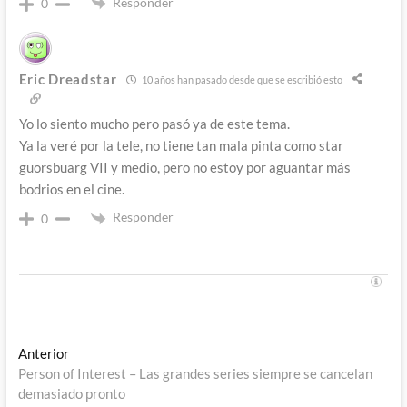
Responder
0
Eric Dreadstar
10 años han pasado desde que se escribió esto
Yo lo siento mucho pero pasó ya de este tema.
Ya la veré por la tele, no tiene tan mala pinta como star
guorsbuarg VII y medio, pero no estoy por aguantar más
bodrios en el cine.
Responder
0
Navegación
Entrada
Anterior
anterior:
Person of Interest – Las grandes series siempre se cancelan
de
demasiado pronto