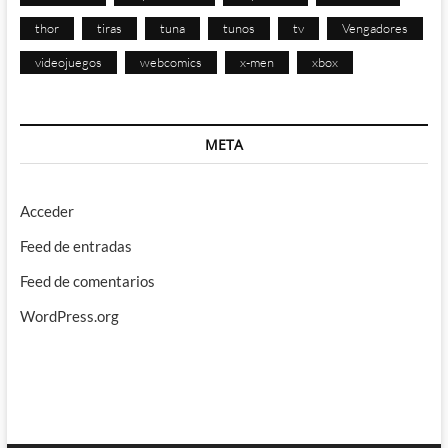
thor
tiras
tuna
tunos
tv
Vengadores
videojuegos
webcomics
x-men
xbox
META
Acceder
Feed de entradas
Feed de comentarios
WordPress.org