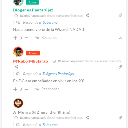
Autor
Diógenes Pantarújez
10 años han pasado desde que se escribió esto
Responde a
Soberano
Nada bueno viene de la Wizard, NADA!!!
Responder
0
Admin
M'Rabo Mhulargo
10 años han pasado desde que se escribió esto
Responde a
Diógenes Pantarújez
En DC esa empeñados en vivir en los 90?
Responder
0
A_Murga (@Ziggy_the_Rhino)
10 años han pasado desde que se escribió esto
Responde a
Soberano