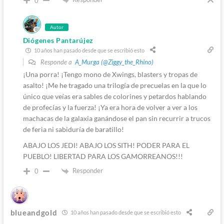
0
Autor
Diógenes Pantarújez
10 años han pasado desde que se escribió esto
Responde a
A_Murga (@Ziggy_the_Rhino)
¡Una porra! ¡Tengo mono de Xwings, blasters y tropas de
asalto! ¡Me he tragado una trilogía de precuelas en la que lo
único que veías era sables de colorines y petardos hablando
de profecías y la fuerza! ¡Ya era hora de volver a ver a los
machacas de la galaxia ganándose el pan sin recurrir a trucos
de feria ni sabiduría de baratillo!
ABAJO LOS JEDI! ABAJO LOS SITH! PODER PARA EL
PUEBLO! LIBERTAD PARA LOS GAMORREANOS!!!
Responder
0
blueandgold
10 años han pasado desde que se escribió esto