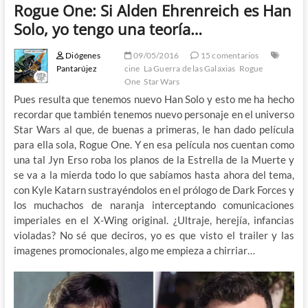
Rogue One: Si Alden Ehrenreich es Han
Solo, yo tengo una teoría…
Diógenes
09/05/2016
15 comentarios
Pantarújez
cine
La Guerra de las Galaxias
Rogue
One
Star Wars
Pues resulta que tenemos nuevo Han Solo y esto me ha hecho
recordar que también tenemos nuevo personaje en el universo
Star Wars al que, de buenas a primeras, le han dado película
para ella sola, Rogue One. Y en esa película nos cuentan como
una tal Jyn Erso roba los planos de la Estrella de la Muerte y
se va a la mierda todo lo que sabíamos hasta ahora del tema,
con Kyle Katarn sustrayéndolos en el prólogo de Dark Forces y
los muchachos de naranja interceptando comunicaciones
imperiales en el X-Wing original. ¿Ultraje, herejía, infancias
violadas? No sé que deciros, yo es que visto el trailer y las
imagenes promocionales, algo me empieza a chirriar…