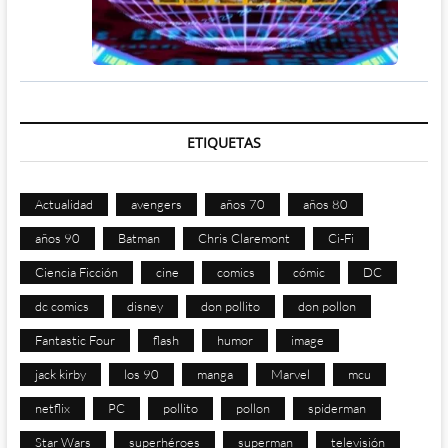
ETIQUETAS
Actualidad
avengers
años 70
años 80
años 90
Batman
Chris Claremont
Ci-Fi
Ciencia Ficción
cine
comics
cómic
DC
dc comics
disney
don pollito
don pollon
Fantastic Four
flash
humor
image
jack kirby
los 90
manga
Marvel
mcu
netflix
PC
pollito
pollon
spiderman
Star Wars
superhéroes
superman
televisión