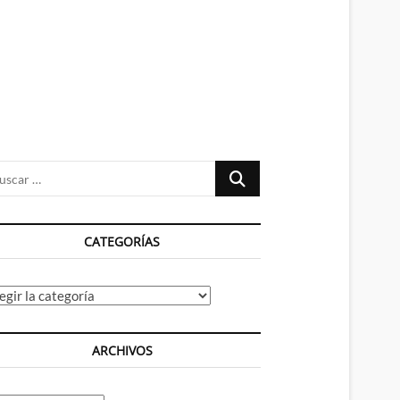
n
ú
Buscar
…
CATEGORÍAS
tegorías
ARCHIVOS