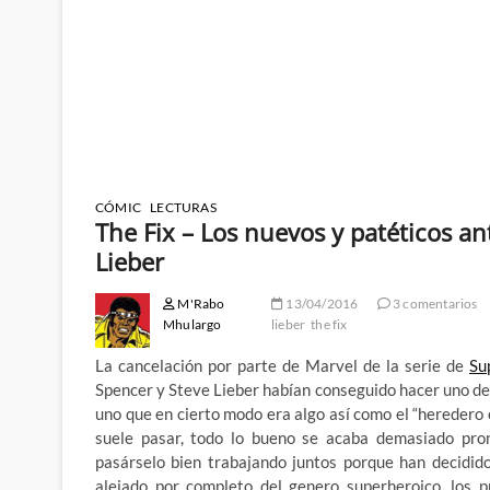
CÓMIC
LECTURAS
The Fix – Los nuevos y patéticos a
Lieber
M'Rabo
13/04/2016
3 comentarios
Mhulargo
lieber
the fix
La cancelación por parte de Marvel de la serie de
Su
Spencer y Steve Lieber habían conseguido hacer uno de
uno que en cierto modo era algo así como el “heredero e
suele pasar, todo lo bueno se acaba demasiado pron
pasárselo bien trabajando juntos porque han decidid
alejado por completo del genero superheroico, los 