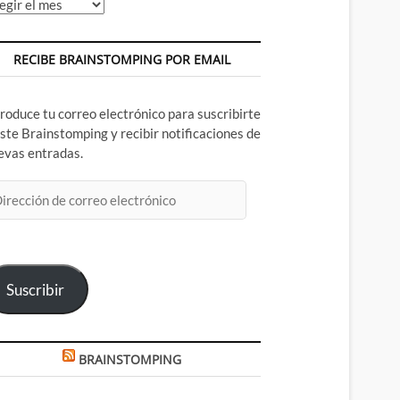
chivos
RECIBE BRAINSTOMPING POR EMAIL
troduce tu correo electrónico para suscribirte
este Brainstomping y recibir notificaciones de
evas entradas.
rección
rreo
ectrónico
Suscribir
BRAINSTOMPING