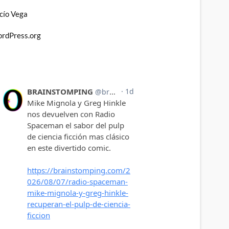
cío Vega
rdPress.org