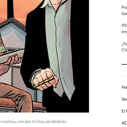
Pa
ha
Pi
en
¿S
Cl
Ha
Se
El
e molona, son dos tristes perdedores
AD