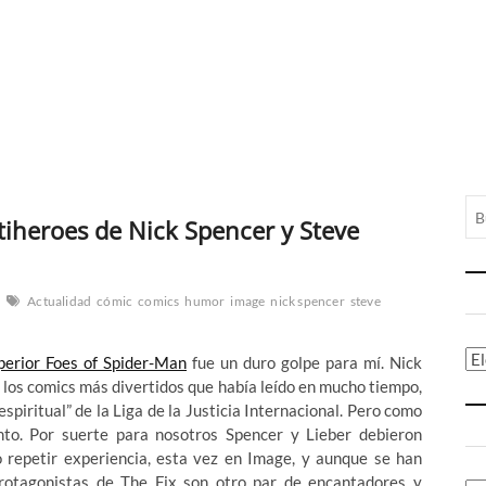
ntiheroes de Nick Spencer y Steve
Actualidad
cómic
comics
humor
image
nick spencer
steve
Ca
perior Foes of Spider-Man
fue un duro golpe para mí. Nick
 los comics más divertidos que había leído en mucho tiempo,
spiritual” de la Liga de la Justicia Internacional. Pero como
to. Por suerte para nosotros Spencer y Lieber debieron
o repetir experiencia, esta vez en Image, y aunque se han
protagonistas de The Fix son otro par de encantadores y