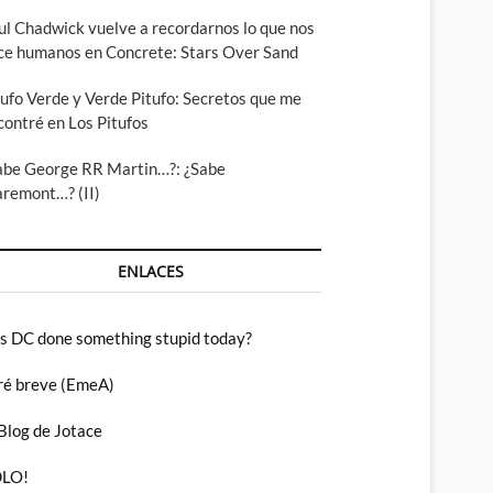
ul Chadwick vuelve a recordarnos lo que nos
ce humanos en Concrete: Stars Over Sand
tufo Verde y Verde Pitufo: Secretos que me
contré en Los Pitufos
abe George RR Martin…?: ¿Sabe
aremont…? (II)
ENLACES
s DC done something stupid today?
ré breve (EmeA)
 Blog de Jotace
LO!