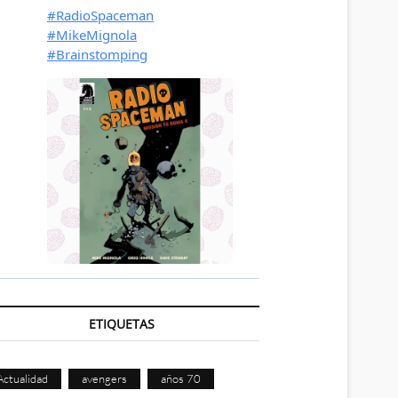
ETIQUETAS
Actualidad
avengers
años 70