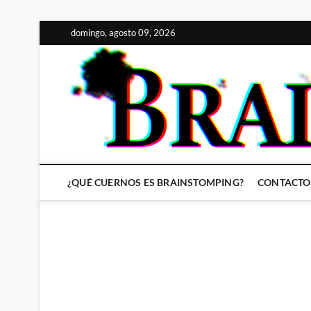
Saltar
domingo, agosto 09, 2026
al
contenido
¿QUÉ CUERNOS ES BRAINSTOMPING?
CONTACTO