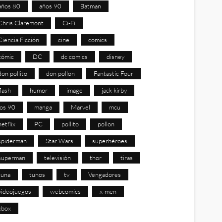
años 80
años 90
Batman
Chris Claremont
Ci-Fi
Ciencia Ficción
cine
comics
cómic
DC
dc comics
disney
don pollito
don pollon
Fantastic Four
flash
humor
image
jack kirby
los 90
manga
Marvel
mcu
netflix
PC
pollito
pollon
spiderman
Star Wars
superhéroes
superman
televisión
thor
tiras
tuna
tunos
tv
Vengadores
videojuegos
webcomics
x-men
xbox