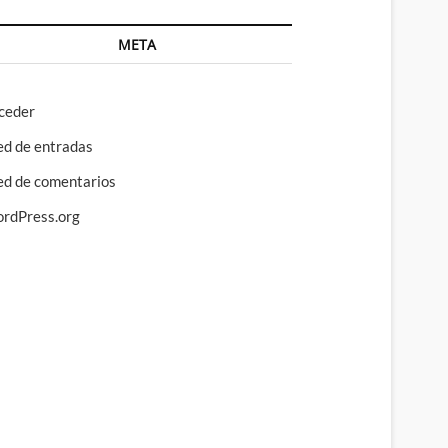
META
ceder
ed de entradas
ed de comentarios
rdPress.org