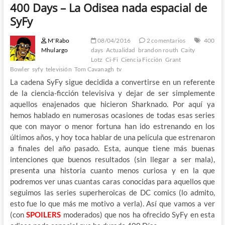
400 Days – La Odisea nada espacial de
SyFy
M'Rabo
08/04/2016
2 comentarios
400
Mhulargo
days
Actualidad
brandon routh
Caity
Lotz
Ci-Fi
Ciencia Ficción
Grant
Bowler
syfy
televisión
Tom Cavanagh
tv
La cadena SyFy sigue decidida a convertirse en un referente
de la ciencia-ficción televisiva y dejar de ser simplemente
aquellos enajenados que hicieron Sharknado. Por aquí ya
hemos hablado en numerosas ocasiones de todas esas series
que con mayor o menor fortuna han ido estrenando en los
últimos años, y hoy toca hablar de una película que estrenaron
a finales del año pasado. Esta, aunque tiene más buenas
intenciones que buenos resultados (sin llegar a ser mala),
presenta una historia cuanto menos curiosa y en la que
podremos ver unas cuantas caras conocidas para aquellos que
seguimos las series superheroicas de DC comics (lo admito,
esto fue lo que más me motivo a verla). Así que vamos a ver
(con
SPOILERS
moderados) que nos ha ofrecido SyFy en esta