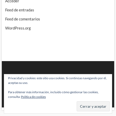
Acceder
Feed de entradas
Feed de comentarios
WordPress.org
Privacidad y cookies: este sitio usa cookies. Si continúas navegando por él,
aceptas su uso.
Para obtener más información, incluido cómo gestionar las cookies,
BRAINSTOMPING
| Diseñado por:
Theme Freesia
|
WordPress
| © Todos
consulta:
Política de cookies
los derechos reservados