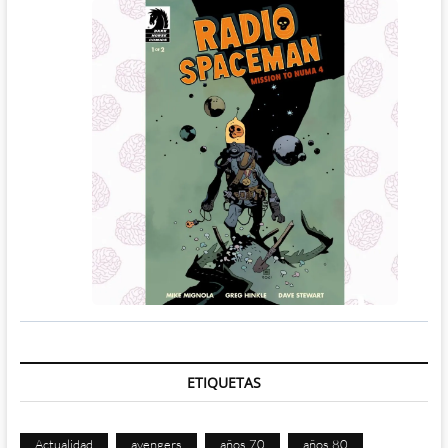
ETIQUETAS
Actualidad
avengers
años 70
años 80