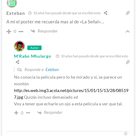
Exteban
10 años han pasado desde que se escribió esto
A mi el poster me recuerda mas al de «La Señal»…
Responder
0
Autor
M'Rabo Mhulargo
10 años han pasado desde que se escribió esto
Responde a
Exteban
No conocía la película pero lo he mirado y si, se parece un
montón
http://es.web.img3.acsta.net/pictures/15/01/15/13/28/08519
7.jpg
Quizás incluso demasiado xd
Voy a tener que echarle un ojo a esta película a ver que tal.
Responder
0