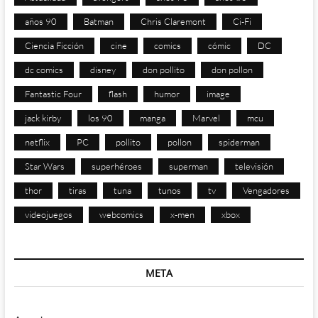
años 90
Batman
Chris Claremont
Ci-Fi
Ciencia Ficción
cine
comics
cómic
DC
dc comics
disney
don pollito
don pollon
Fantastic Four
flash
humor
image
jack kirby
los 90
manga
Marvel
mcu
netflix
PC
pollito
pollon
spiderman
Star Wars
superhéroes
superman
televisión
thor
tiras
tuna
tunos
tv
Vengadores
videojuegos
webcomics
x-men
xbox
META