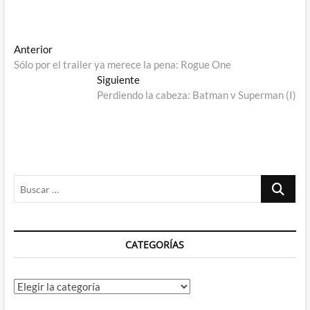
Navegación
Entrada
Anterior
anterior:
Sólo por el trailer ya merece la pena: Rogue One
de
Entrada
Siguiente
entradas
siguiente:
Perdiendo la cabeza: Batman v Superman (I)
Buscar
…
CATEGORÍAS
Categorías