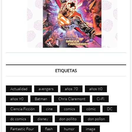
ETIQUETAS
Actualidad
avengers
años 70
años 80
años 90
Batman
Chris Claremont
Ci-Fi
Ciencia Ficción
cine
comics
cómic
DC
dc comics
disney
don pollito
don pollon
Fantastic Four
flash
humor
image