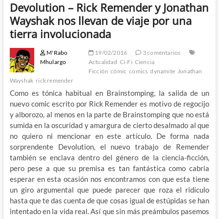
Devolution – Rick Remender y Jonathan
Wayshak nos llevan de viaje por una
tierra involucionada
M'Rabo
19/02/2016
3 comentarios
Mhulargo
Actualidad
Ci-Fi
Ciencia
Ficción
cómic
comics
dynamite
Jonathan
Wayshak
rick remender
Como es tónica habitual en Brainstomping, la salida de un
nuevo comic escrito por Rick Remender es motivo de regocijo
y alborozo, al menos en la parte de Brainstomping que no está
sumida en la oscuridad y amargura de cierto desalmado al que
no quiero ni mencionar en este artículo. De forma nada
sorprendente Devolution, el nuevo trabajo de Remender
también se enclava dentro del género de la ciencia-ficción,
pero pese a que su premisa es tan fantástica como cabria
esperar en esta ocasión nos encontramos con que esta tiene
un giro argumental que puede parecer que roza el ridículo
hasta que te das cuenta de que cosas igual de estúpidas se han
intentado en la vida real. Así que sin más preámbulos pasemos