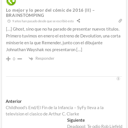
Lo mejor y lo peor del cómic de 2016 (II) –
BRAINSTOMPING
9 años han pasado desde que se escribió esto
[…] Ghost, sino que no ha parado de presentar nuevos títulos.
Primero tuvimos en enero el estreno de Devolution, una corta
miniserie en la que Remender, junto con el dibujante
Johnathan Wayshak nos presentaron […]
Responder
0
Navegación
Entrada
Anterior
anterior:
Childhood’s End/El Fin de la Infancia – SyFy lleva a la
de
television el clasico de Arthur C. Clarke
entradas
Entrada
Siguiente
siguiente:
Deadpool: Te odio Rob Liefeld