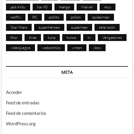
jack kirby
los 90
manga
Marvel
mcu
netflix
PC
pollito
pollon
spiderman
Star Wars
superhéroes
superman
televisión
thor
tiras
tuna
tunos
tv
Vengadores
videojuegos
webcomics
x-men
xbox
META
Acceder
Feed de entradas
Feed de comentarios
WordPress.org