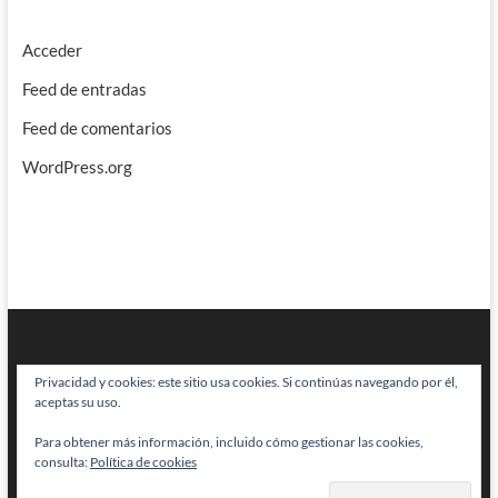
Acceder
Feed de entradas
Feed de comentarios
WordPress.org
Privacidad y cookies: este sitio usa cookies. Si continúas navegando por él,
aceptas su uso.
Para obtener más información, incluido cómo gestionar las cookies,
BRAINSTOMPING
| Diseñado por:
Theme Freesia
|
WordPress
| © Todos
consulta:
Política de cookies
los derechos reservados