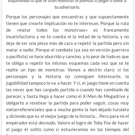
esquivando lo que te tiran mientras te piensas si pegar o amar a
tu adversario.
Porque los personajes que encuentras y que supuestamente
tienen que crearte implicación no te interesan. Porque la ruta
de «matar todos los monstruos» es francamente
insatisfactoria y no te cuenta ni la mitad de la historia, y no
deja de ser una pieza más de cara a repetir la partida pero sin
matar a nadie. Porque el combate (ya sea en versión guerrera
o pacifista) se hace aburrido y cansino, y lo peor de todo es que
te obliga a repetir los mismos esquemas cada vez que se te
repite un tipo de monstruo. Vamos a decirlo claro: si los
personajes y la historia no consiguen interesarte, la
jugabilidad tampoco lo va a hacer. Y sí, el juego tiene en cuenta
las veces que has cargado partida o cuando has cambiado de
parecer, y hasta llega a hacer como el X-Men de Megadrive y
obligarte a resetear la partida para poder seguir, cosas muy
metarreferenciales que a mucha gente la han dejado turulata
y diciendo que es el mejor juego de la historia… Pero para mí el
emperador está desnudo. Valoro el logro de Toby Fox de hacer
el juego él solito como si estuvieramos en los tiempos del