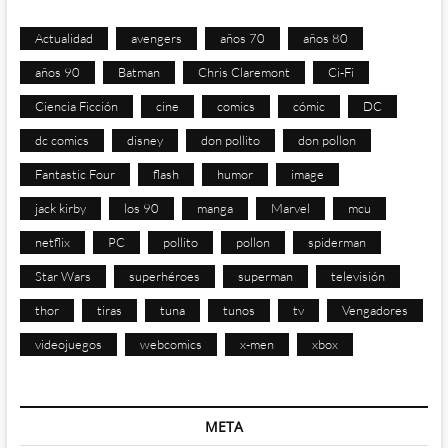
Actualidad
avengers
años 70
años 80
años 90
Batman
Chris Claremont
Ci-Fi
Ciencia Ficción
cine
comics
cómic
DC
dc comics
disney
don pollito
don pollon
Fantastic Four
flash
humor
image
jack kirby
los 90
manga
Marvel
mcu
netflix
PC
pollito
pollon
spiderman
Star Wars
superhéroes
superman
televisión
thor
tiras
tuna
tunos
tv
Vengadores
videojuegos
webcomics
x-men
xbox
META