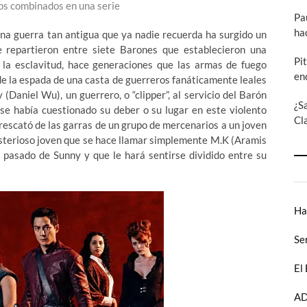
os combinados en una serie
Pa
ha
 una guerra tan antigua que ya nadie recuerda ha surgido un
e repartieron entre siete Barones que establecieron una
Pi
 la esclavitud, hace generaciones que las armas de fuego
en
 de la espada de una casta de guerreros fanáticamente leales
(Daniel Wu), un guerrero, o “clipper”, al servicio del Barón
¿S
e había cuestionado su deber o su lugar en este violento
Cl
 rescató de las garras de un grupo de mercenarios a un joven
isterioso joven que se hace llamar simplemente M.K (Aramis
 pasado de Sunny y que le hará sentirse dividido entre su
Ha
Se
El
AD