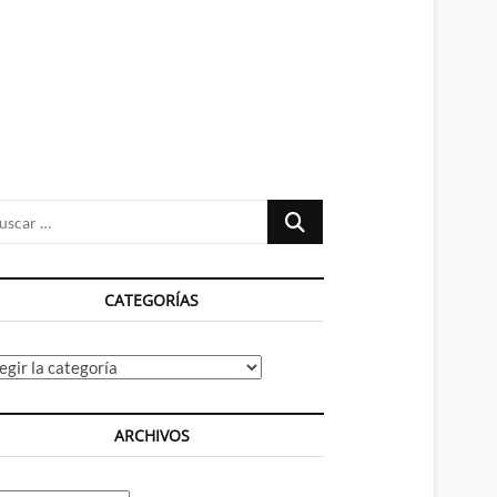
n
ú
Buscar
…
CATEGORÍAS
tegorías
ARCHIVOS