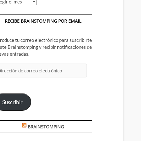
chivos
RECIBE BRAINSTOMPING POR EMAIL
troduce tu correo electrónico para suscribirte
este Brainstomping y recibir notificaciones de
evas entradas.
rección
rreo
ectrónico
Suscribir
BRAINSTOMPING