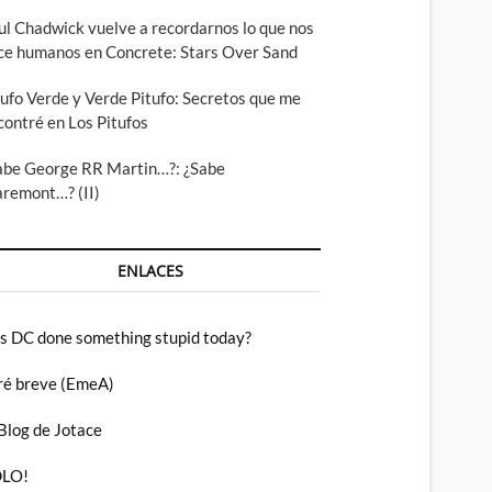
ul Chadwick vuelve a recordarnos lo que nos
ce humanos en Concrete: Stars Over Sand
tufo Verde y Verde Pitufo: Secretos que me
contré en Los Pitufos
abe George RR Martin…?: ¿Sabe
aremont…? (II)
ENLACES
s DC done something stupid today?
ré breve (EmeA)
 Blog de Jotace
LO!