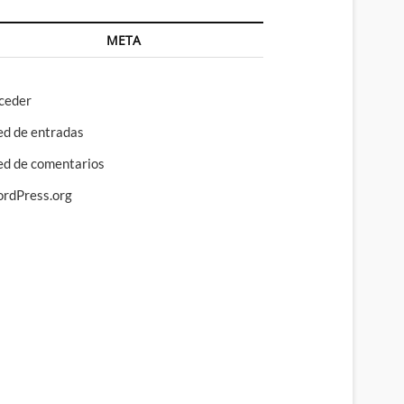
META
ceder
ed de entradas
ed de comentarios
rdPress.org