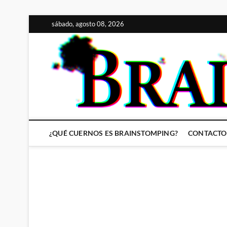
Saltar
sábado, agosto 08, 2026
al
contenido
¿QUÉ CUERNOS ES BRAINSTOMPING?
CONTACTO