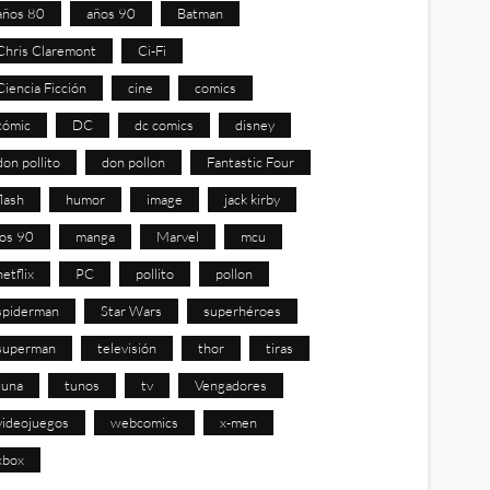
años 80
años 90
Batman
Chris Claremont
Ci-Fi
Ciencia Ficción
cine
comics
cómic
DC
dc comics
disney
don pollito
don pollon
Fantastic Four
flash
humor
image
jack kirby
los 90
manga
Marvel
mcu
netflix
PC
pollito
pollon
spiderman
Star Wars
superhéroes
superman
televisión
thor
tiras
tuna
tunos
tv
Vengadores
videojuegos
webcomics
x-men
xbox