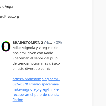
cío Vega
rdPress.org