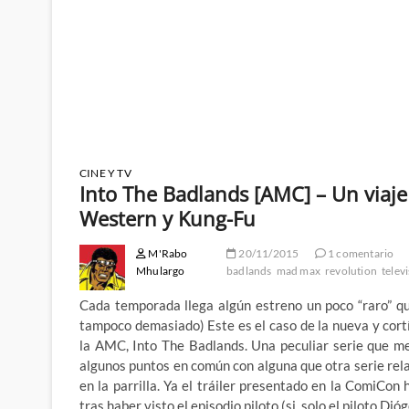
CINE Y TV
Into The Badlands [AMC] – Un viaje 
Western y Kung-Fu
M'Rabo
20/11/2015
1 comentario
Mhulargo
badlands
mad max
revolution
telev
Cada temporada llega algún estreno un poco “raro” que
tampoco demasiado) Este es el caso de la nueva y cort
la AMC, Into The Badlands. Una peculiar serie que me
algunos puntos en común con alguna que otra serie rel
en la parrilla. Ya el tráiler presentado en la ComiCon
tras haber visto el episodio piloto (si, solo el piloto D