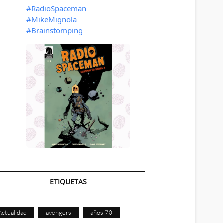
ETIQUETAS
Actualidad
avengers
años 70