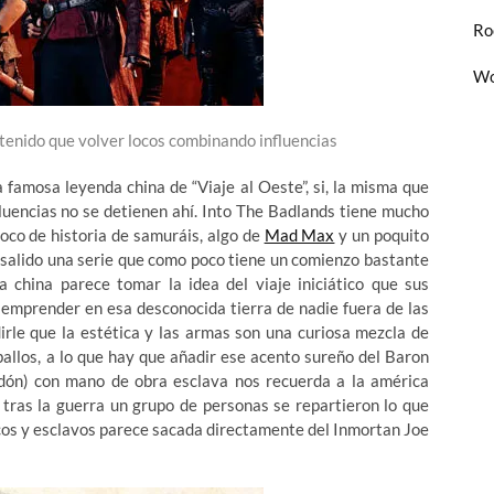
Ro
Wo
tenido que volver locos combinando influencias
 famosa leyenda china de “Viaje al Oeste”, si, la misma que
fluencias no se detienen ahí. Into The Badlands tiene mucho
poco de historia de samuráis, algo de
Mad Max
y un poquito
a salido una serie que como poco tiene un comienzo bastante
 china parece tomar la idea del viaje iniciático que sus
e emprender en esa desconocida tierra de nadie fuera de las
dirle que la estética y las armas son una curiosa mezcla de
ballos, a lo que hay que añadir ese acento sureño del Baron
dón) con mano de obra esclava nos recuerda a la américa
e tras la guerra un grupo de personas se repartieron lo que
cos y esclavos parece sacada directamente del Inmortan Joe