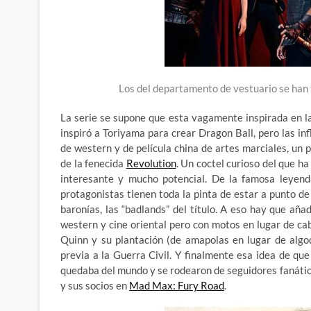
Los del departamento de vestuario se han 
La serie se supone que esta vagamente inspirada en la
inspiró a Toriyama para crear Dragon Ball, pero las in
de western y de película china de artes marciales, un 
de la fenecida
Revolution
. Un coctel curioso del que h
interesante y mucho potencial. De la famosa leyenda
protagonistas tienen toda la pinta de estar a punto d
baronías, las “badlands” del título. A eso hay que aña
western y cine oriental pero con motos en lugar de ca
Quinn y su plantación (de amapolas en lugar de algo
previa a la Guerra Civil. Y finalmente esa idea de qu
quedaba del mundo y se rodearon de seguidores fanáti
y sus socios en
Mad Max: Fury Road
.