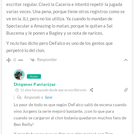
escritor regular. Clavó la Cacería e intentó repetir la jugada
varias veces. Una pena, porque tiene otros registros como se
ve en la JLI, pero no los utiliza. Ya cuando lo mandan de
Spectacular a Amazing lo matan, porque le quitan a Sal
Buscema y le ponen a Bagley y se nota de narices.
Y no.lo has dicho pero DeFalco es uno de los genios que
perpetró lo del clon.
Responder
0
Autor
Diógenes Pantarújez
11 años han pasado desde que se escribió esto
Responde a
Save
Lo peor de todo es que según DeFalco salió de escena cuando
vino Jurgens la serie mejoró bastante, ¡con lo que para
cuando se cargaron al clon todavía quedaron muchos fans de
Ben Reilly!
Y manda huevos que yo diga que algo mejoró con Dan