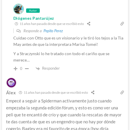
Autor
Diógenes Pantarújez
11 años han pasado desde que se escribió esto
Responde a
Pepito Perez
Cuidao con Otto que es un visionario y le tiró los tejos a la Tia
May antes de que la interpretara Marisa Tomei!
Y a Straczynski lo he tratado con todo el cariño que se
merece…
Responder
0
Álex
11 años han pasado desde que se escribió esto
Empecé a seguir a Spiderman activamente justo cuando
empezaba la segunda edición fórum, y esto es como ver una
peli que te encantó de crío y que cuando la rescatas de mayor
te das cuenta de que es un engendro que no hay por dónde
cogerlo. Bagley era mi favorito de esa época (hoy diría