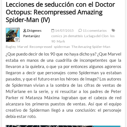
Lecciones de seducción con el Doctor
Octopus: Recompressed Amazing
Spider-Man (IV)
Diógenes
14/07/2015
11 comentarios
Pantarújez
comics
jm dematteis
La Saga del Clon
los
90
Mark
Bagley
Marvel
Recompressed
spiderman
The Amazing Spider-Man
¿Que puedo decir de los 90 que no haya dicho ya? ¿Que Marvel
estaba en manos de una cuadrilla de incompetentes que la
llevaron a la quiebra, o que ya por entonces algunos agoreros
llegaron a decir que personajes como Spiderman ya estaban
pasados, y que el futuro eran los héroes de Image? Los autores
de Spiderman vivían a la sombra de las cifras de ventas de
McFarlane en la serie, y ni resucitar a los padres de Peter
Parker ni Matanza Máxima lograban que el cabeza de red
alcanzara los primeros puestos de ventas. Así que el equipo
creativo de Spiderman llegó a una conclusión: el personaje
debía estar roto.