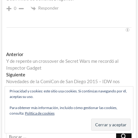
Responder
0
Navegación
Entrada
Anterior
anterior:
Y de repente un crossover de Secret Wars me recordó al
de
Inspector Gadget
entradas
Entrada
Siguiente
siguiente:
Novedades de la ComiCon de San Diego 2015 – IDW nos
traerá de vuelta en 2016 a ROM: El Caballero del Espacio y no
Privacidad y cookies: este sitio usa cookies. Si continúas navegando por él,
me hace ninguna gracia
aceptas su uso.
Para obtener más información, incluido cómo gestionar las cookies,
consulta:
Política de cookies
Buscar