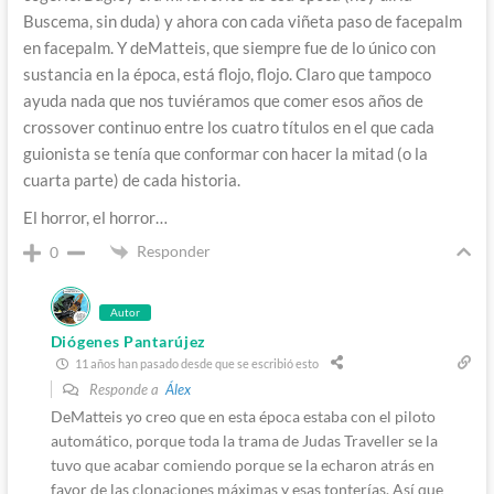
Buscema, sin duda) y ahora con cada viñeta paso de facepalm
en facepalm. Y deMatteis, que siempre fue de lo único con
sustancia en la época, está flojo, flojo. Claro que tampoco
ayuda nada que nos tuviéramos que comer esos años de
crossover continuo entre los cuatro títulos en el que cada
guionista se tenía que conformar con hacer la mitad (o la
cuarta parte) de cada historia.
El horror, el horror…
Responder
0
Autor
Diógenes Pantarújez
11 años han pasado desde que se escribió esto
Responde a
Álex
DeMatteis yo creo que en esta época estaba con el piloto
automático, porque toda la trama de Judas Traveller se la
tuvo que acabar comiendo porque se la echaron atrás en
favor de las clonaciones máximas y esas tonterías. Así que