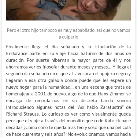
Pero el otro hijo tampoco es muy espabilado, así que no vamos
a culparle
Finalmente llega el día señalado y la tripulación de la
Endurance parte en su viaje hacia Saturno de dos años de
duración. Por suerte hibernan la mayor parte de él y nos
ahorramos verles filosofar durante meses y meses… Y llega el
segundo día señalado en el que atravesaran el agujero negro y
llegaran a esa otra galaxia donde puede que les espere un
nuevo hogar para la humanidad… en una escena que trata de
homenajear a 2001 de nuevo, algo de lo que Hans Zimmer se
encarga de recordarnos en su discreta banda sonora
introduciendo algunas notas del “Así hablo Zaratustra” de
Richard Strauss. Lo curioso es ver como visualmente queda
peor que el viaje a través del monolito que rodo Kubrick hace
décadas ¿Cómo coño te queda más feo y soso que una película
de hace cuarenta y seis años? ¡No evolucionamos, vamos hacia