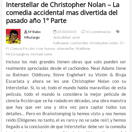
Interstellar de Christopher Nolan – La
comedia accidental mas divertida del
pasado año 1º Parte
M'Rabo
25/03/2015
11 comentarios
Mhulargo
Actualidad
anne
hathaway
cachondeo
christopher nolan
Ci-
Fi
Ciencia Ficción
cine
humor
interstellar
Matthew
McConaughey
michael caine
Incluso los más grandes tienen obras que solo pueden ser
realmente apreciadas desde el cachondeo. Neal Adams tiene
su Batman: Oddissey, Steve Englehart su Visión & Bruja
Escarlata y ahora se les une Christopher Nolan con su
Interstellar. Si, lo sé, todo el mundo habla maravillas de esta
película, todo el mundo la considera la mejor película de
ciencia-ficción que se ha rodado en décadas, una obra maestra
que hay que ver una y otra vez para captar todos sus
detalles… Pero en Brainstomping la hemos visto y nos hemos
reído (Diógenes no tanto, el es raro y no se sabe reír) y hemos
llegado a la conclusión de que Interstellar debe ser la comedia