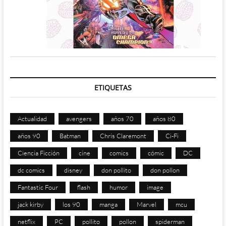
ETIQUETAS
Actualidad
avengers
años 70
años 80
años 90
Batman
Chris Claremont
Ci-Fi
Ciencia Ficción
cine
comics
cómic
DC
dc comics
disney
don pollito
don pollon
Fantastic Four
flash
humor
image
jack kirby
los 90
manga
Marvel
mcu
netflix
PC
pollito
pollon
spiderman