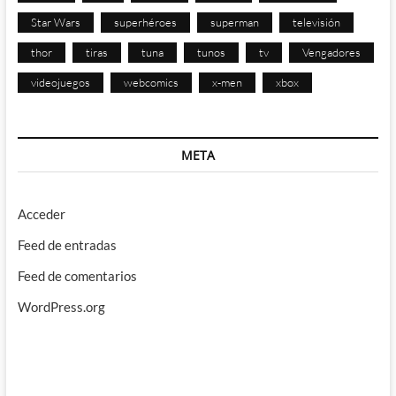
Star Wars
superhéroes
superman
televisión
thor
tiras
tuna
tunos
tv
Vengadores
videojuegos
webcomics
x-men
xbox
META
Acceder
Feed de entradas
Feed de comentarios
WordPress.org