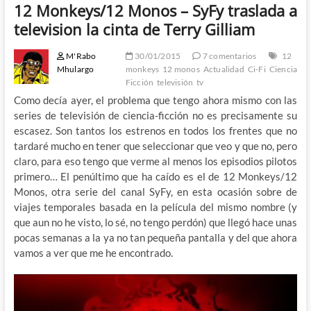
12 Monkeys/12 Monos – SyFy traslada a
television la cinta de Terry Gilliam
M'Rabo
30/01/2015
7 comentarios
12
Mhulargo
monkeys
12 monos
Actualidad
Ci-Fi
Ciencia
Ficción
televisión
tv
Como decía ayer, el problema que tengo ahora mismo con las
series de televisión de ciencia-ficción no es precisamente su
escasez. Son tantos los estrenos en todos los frentes que no
tardaré mucho en tener que seleccionar que veo y que no, pero
claro, para eso tengo que verme al menos los episodios pilotos
primero… El penúltimo que ha caído es el de 12 Monkeys/12
Monos, otra serie del canal SyFy, en esta ocasión sobre de
viajes temporales basada en la película del mismo nombre (y
que aun no he visto, lo sé, no tengo perdón) que llegó hace unas
pocas semanas a la ya no tan pequeña pantalla y del que ahora
vamos a ver que me he encontrado.