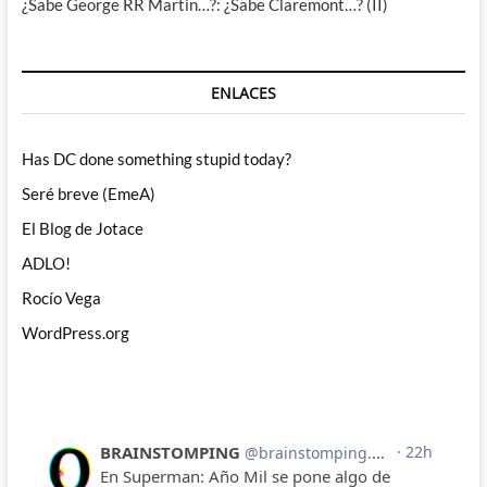
¿Sabe George RR Martin…?: ¿Sabe Claremont…? (II)
ENLACES
Has DC done something stupid today?
Seré breve (EmeA)
El Blog de Jotace
ADLO!
Rocío Vega
WordPress.org