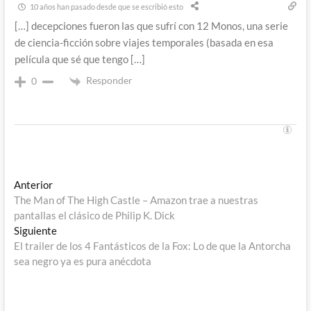
10 años han pasado desde que se escribió esto
[…] decepciones fueron las que sufrí con 12 Monos, una serie
de ciencia-ficción sobre viajes temporales (basada en esa
película que sé que tengo […]
Responder
0
Navegación
Entrada
Anterior
anterior:
The Man of The High Castle – Amazon trae a nuestras
de
pantallas el clásico de Philip K. Dick
entradas
Entrada
Siguiente
siguiente:
El trailer de los 4 Fantásticos de la Fox: Lo de que la Antorcha
sea negro ya es pura anécdota