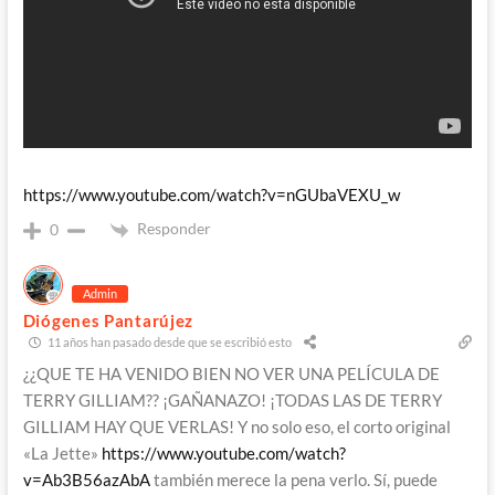
https://www.youtube.com/watch?v=nGUbaVEXU_w
Responder
0
Admin
Diógenes Pantarújez
11 años han pasado desde que se escribió esto
¿¿QUE TE HA VENIDO BIEN NO VER UNA PELÍCULA DE
TERRY GILLIAM?? ¡GAÑANAZO! ¡TODAS LAS DE TERRY
GILLIAM HAY QUE VERLAS! Y no solo eso, el corto original
«La Jette»
https://www.youtube.com/watch?
v=Ab3B56azAbA
también merece la pena verlo. Sí, puede