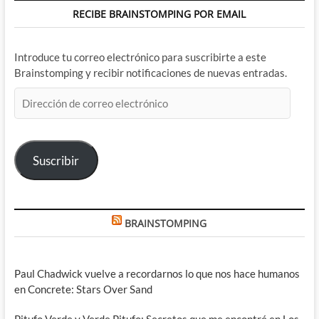
RECIBE BRAINSTOMPING POR EMAIL
Introduce tu correo electrónico para suscribirte a este
Brainstomping y recibir notificaciones de nuevas entradas.
Dirección
de
correo
electrónico
Suscribir
BRAINSTOMPING
Paul Chadwick vuelve a recordarnos lo que nos hace humanos
en Concrete: Stars Over Sand
Pitufo Verde y Verde Pitufo: Secretos que me encontré en Los