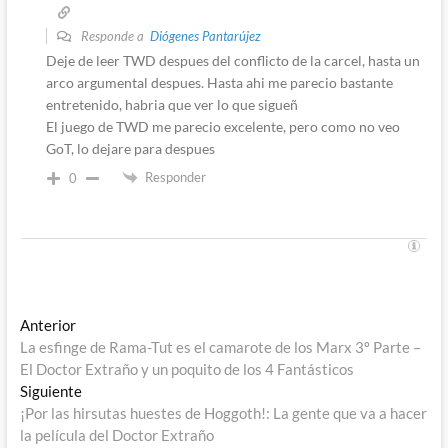
Responde a
Diógenes Pantarújez
Deje de leer TWD despues del conflicto de la carcel, hasta un
arco argumental despues. Hasta ahi me parecio bastante
entretenido, habria que ver lo que sigueñ
El juego de TWD me parecio excelente, pero como no veo
GoT, lo dejare para despues
Responder
0
Navegación
Entrada
Anterior
anterior:
La esfinge de Rama-Tut es el camarote de los Marx 3º Parte –
de
El Doctor Extraño y un poquito de los 4 Fantásticos
entradas
Entrada
Siguiente
siguiente:
¡Por las hirsutas huestes de Hoggoth!: La gente que va a hacer
la película del Doctor Extraño