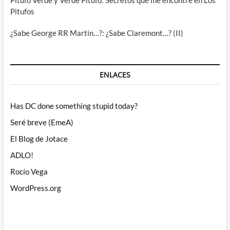
Pitufos
¿Sabe George RR Martin…?: ¿Sabe Claremont…? (II)
ENLACES
Has DC done something stupid today?
Seré breve (EmeA)
El Blog de Jotace
ADLO!
Rocío Vega
WordPress.org