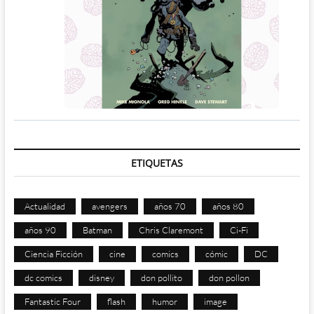
ETIQUETAS
Actualidad
avengers
años 70
años 80
años 90
Batman
Chris Claremont
Ci-Fi
Ciencia Ficción
cine
comics
cómic
DC
dc comics
disney
don pollito
don pollon
Fantastic Four
flash
humor
image