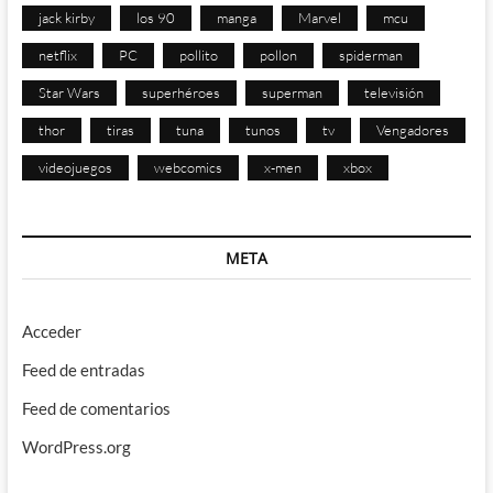
jack kirby
los 90
manga
Marvel
mcu
netflix
PC
pollito
pollon
spiderman
Star Wars
superhéroes
superman
televisión
thor
tiras
tuna
tunos
tv
Vengadores
videojuegos
webcomics
x-men
xbox
META
Acceder
Feed de entradas
Feed de comentarios
WordPress.org