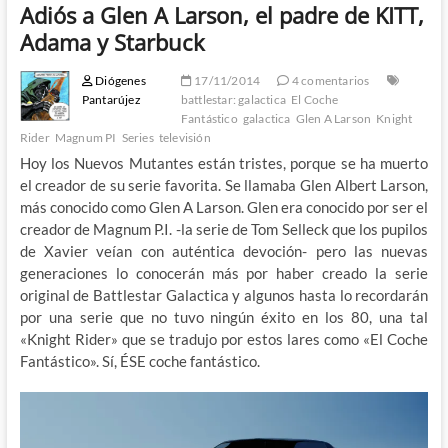
Adiós a Glen A Larson, el padre de KITT,
Adama y Starbuck
Diógenes
17/11/2014
4 comentarios
Pantarújez
battlestar: galactica
El Coche
Fantástico
galactica
Glen A Larson
Knight
Rider
Magnum PI
Series
televisión
Hoy los Nuevos Mutantes están tristes, porque se ha muerto
el creador de su serie favorita. Se llamaba Glen Albert Larson,
más conocido como Glen A Larson. Glen era conocido por ser el
creador de Magnum P.I. -la serie de Tom Selleck que los pupilos
de Xavier veían con auténtica devoción- pero las nuevas
generaciones lo conocerán más por haber creado la serie
original de Battlestar Galactica y algunos hasta lo recordarán
por una serie que no tuvo ningún éxito en los 80, una tal
«Knight Rider» que se tradujo por estos lares como «El Coche
Fantástico». Sí, ÉSE coche fantástico.