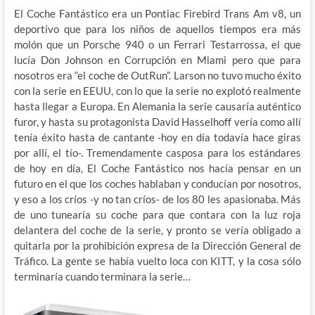
El Coche Fantástico era un Pontiac Firebird Trans Am v8, un
deportivo que para los niños de aquellos tiempos era más
molón que un Porsche 940 o un Ferrari Testarrossa, el que
lucía Don Johnson en Corrupción en Miami pero que para
nosotros era “el coche de OutRun”. Larson no tuvo mucho éxito
con la serie en EEUU, con lo que la serie no explotó realmente
hasta llegar a Europa. En Alemania la serie causaría auténtico
furor, y hasta su protagonista David Hasselhoff vería como allí
tenía éxito hasta de cantante -hoy en día todavía hace giras
por allí, el tío-. Tremendamente casposa para los estándares
de hoy en día, El Coche Fantástico nos hacía pensar en un
futuro en el que los coches hablaban y conducían por nosotros,
y eso a los críos -y no tan críos- de los 80 les apasionaba. Más
de uno tunearía su coche para que contara con la luz roja
delantera del coche de la serie, y pronto se vería obligado a
quitarla por la prohibición expresa de la Dirección General de
Tráfico. La gente se había vuelto loca con KITT, y la cosa sólo
terminaría cuando terminara la serie…