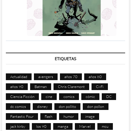
ETIQUETAS
Actualidad
avengers
años 70
años 80
años 90
Batman
Chris Claremont
Ci-Fi
Ciencia Ficción
cine
comics
cómic
DC
dc comics
disney
don pollito
don pollon
Fantastic Four
flash
humor
image
jack kirby
los 90
manga
Marvel
mcu