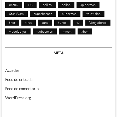
netflix
PC
pollito
pollon
spiderman
Star Wars
superhéroes
superman
televisión
thor
tiras
tuna
tunos
tv
Vengadores
videojuegos
webcomics
x-men
xbox
META
Acceder
Feed de entradas
Feed de comentarios
WordPress.org