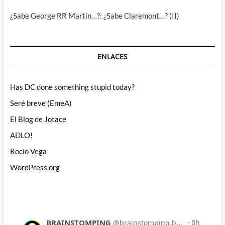
¿Sabe George RR Martin…?: ¿Sabe Claremont…? (II)
ENLACES
Has DC done something stupid today?
Seré breve (EmeA)
El Blog de Jotace
ADLO!
Rocío Vega
WordPress.org