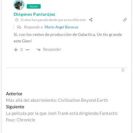
Autor
Diógenes Pantarújez
11 años han pasado desde que se escribió esto
Responde a
Mario Angel Baracus
Sí, con los restos de producción de Galactica. Un tio grande
este Glen!
Responder
0
Navegación
Entrada
Anterior
anterior:
Más allá del aburrimiento: Civilization Beyond Earth
de
Entrada
Siguiente
entradas
siguiente:
La película por la que Josh Trank está dirigiendo Fantastic
Four: Chronicle